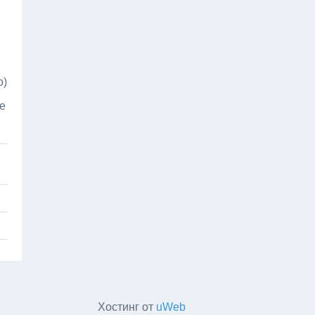
о)
е
Хостинг от
uWeb