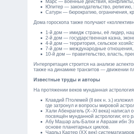
Марс — военные действия, конфликты,
Юпитер — законодательство, религию, 
Сатурн — бюрократию, ограничения, к
Дома гороскопа также получают «коллектив
1‑й дом — имидж страны, её лидер, на
2‑й дом — государственная казна, экон
4‑й дом — территория, сельское хозяй
7‑й дом — международные отношения, 
10‑й дом — правительство, власть, пр
Интерпретация строится на анализе аспектов
также на динамике транзитов — движении пл
Известные труды и авторы
На протяжении веков мунданная астрологи
Клавдий Птолемей (II век н. э.) излож
где затронул и вопросы мировой астро
Хали Абенрагель (X–XI века) написал 
посвящён мунданной астрологии; его р
Абу Машар аль‑Балхи и Авраам ибн Эз
основе планетарных циклов.
Чарльз Картер (XX век) систематизиро