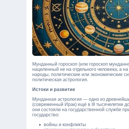
Мунданный гороскоп (или гороскоп мунданно
нацеленный не на отдельного человека, а н
народы, политические или экономические с
политическая астрология.
Истоки и развитие
Мунданная астрология — одно из древнейши
(современный Ирак) ещё в III тысячелетии до
они состояли на государственной службе пр
государство:
войны и конфликты