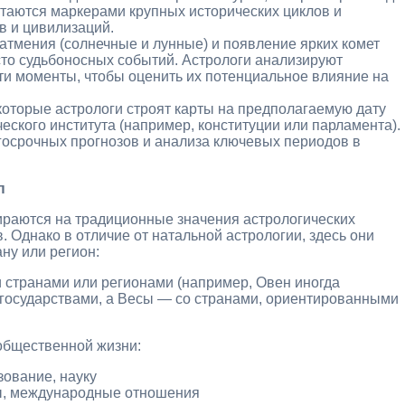
читаются маркерами крупных исторических циклов и
в и цивилизаций.
атмения (солнечные и лунные) и появление ярких комет
сто судьбоносных событий. Астрологи анализируют
эти моменты, чтобы оценить их потенциальное влияние на
оторые астрологи строят карты на предполагаемую дату
еского института (например, конституции или парламента).
госрочных прогнозов и анализа ключевых периодов в
п
ираются на традиционные значения астрологических
. Однако в отличие от натальной астрологии, здесь они
ану или регион:
и странами или регионами (например, Овен иногда
государствами, а Весы — со странами, ориентированными
общественной жизни:
ование, науку
сы, международные отношения