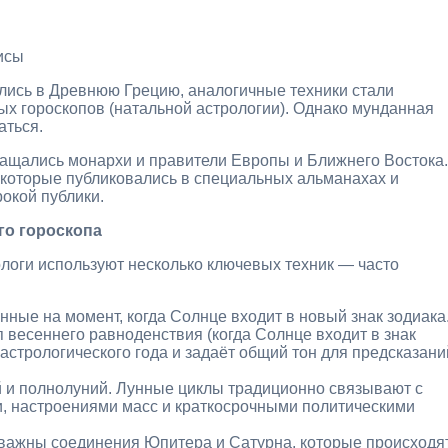
исы
ились в Древнюю Грецию, аналогичные техники стали
х гороскопов (натальной астрологии). Однако мунданная
аться.
ращались монархи и правители Европы и Ближнего Востока.
 которые публиковались в специальных альманахах и
окой публики.
о гороскопа
логи используют несколько ключевых техник — часто
нные на момент, когда Солнце входит в новый знак зодиака
 весеннего равноденствия (когда Солнце входит в знак
астрологического года и задаёт общий тон для предсказани
 и полнолуний. Лунные циклы традиционно связывают с
, настроениями масс и краткосрочными политическими
важны соединения Юпитера и Сатурна, которые происходя