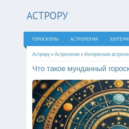
АСТРОРУ
ГОРОСКОПЫ
АСТРОЛОГИЯ
ЭЗОТЕРИ
Астрору
»
Астрология
»
Интересная астроло
Что такое мунданный горос