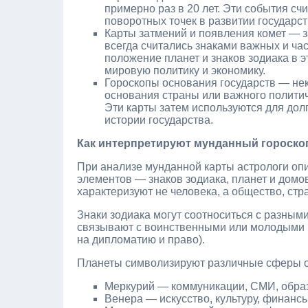
примерно раз в 20 лет. Эти события с
поворотных точек в развитии государст
Карты затмений и появления комет — з
всегда считались знаками важных и ча
положение планет и знаков зодиака в 
мировую политику и экономику.
Гороскопы основания государств — нек
основания страны или важного политич
Эти карты затем используются для дол
истории государства.
Как интерпретируют мунданный гороско
При анализе мунданной карты астрологи оп
элементов — знаков зодиака, планет и домов
характеризуют не человека, а общество, стр
Знаки зодиака могут соотноситься с разным
связывают с воинственными или молодыми 
на дипломатию и право).
Планеты символизируют различные сферы 
Меркурий — коммуникации, СМИ, образ
Венера — искусство, культуру, финан