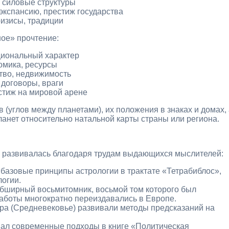
 силовые структуры
экспансию, престиж государства
ризисы, традиции
ное» прочтение:
циональный характер
омика, ресурсы
ство, недвижимость
договоры, враги
естиж на мировой арене
 (углов между планетами), их положения в знаках и домах,
анет относительно натальной карты страны или региона.
я развивалась благодаря трудам выдающихся мыслителей:
ил базовые принципы астрологии в трактате «Тетрабиблос»,
логии.
обширный восьмитомник, восьмой том которого был
аботы многократно переиздавались в Европе.
ра (Средневековье) развивали методы предсказаний на
вал современные подходы в книге «Политическая