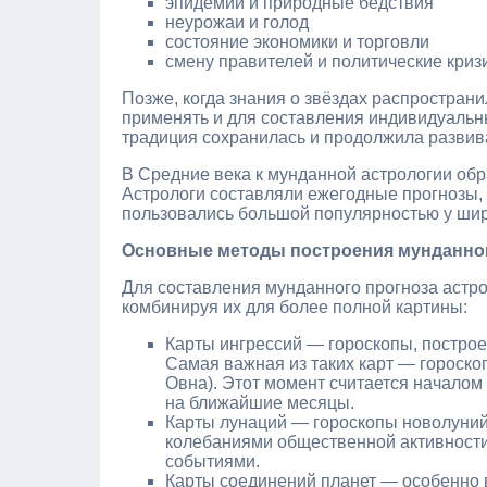
эпидемии и природные бедствия
неурожаи и голод
состояние экономики и торговли
смену правителей и политические криз
Позже, когда знания о звёздах распростран
применять и для составления индивидуальны
традиция сохранилась и продолжила развив
В Средние века к мунданной астрологии об
Астрологи составляли ежегодные прогнозы,
пользовались большой популярностью у шир
Основные методы построения мунданног
Для составления мунданного прогноза астро
комбинируя их для более полной картины:
Карты ингрессий — гороскопы, построе
Самая важная из таких карт — гороскоп
Овна). Этот момент считается началом 
на ближайшие месяцы.
Карты лунаций — гороскопы новолуний
колебаниями общественной активности
событиями.
Карты соединений планет — особенно 