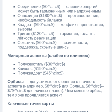
Соединение ($0^\circ$) — слияние энергий,
может быть гармоничным или напряжённым
Оппозиция ($180^\circ$) — противостояние,
необходимость баланса
Квадрат ($90^\circ$) — конфликт, препятствия,
вызовы
Тригон ($120^\circ$) — гармония, таланты,
лёгкость реализации
Секстиль ($60^\circ$) — возможности,
поддержка, скрытые шансы
Минорные аспекты (слабее по влиянию)
:
Полусекстиль ($30^\circ$)
Квиконс ($150^\circ$)
Полуквадрат ($45^\circ$)
Орбисы
— допустимые отклонения от точного
аспекта (например, $8^\circ$ для Солнца, $6^\circ$–
$7$^\circ$ для личных планет). Чем меньше орбис,
тем ярче проявляется аспект.
Ключевые точки карты