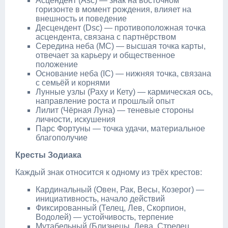
Асцендент (Asc) — знак на восточном
горизонте в момент рождения, влияет на
внешность и поведение
Десцендент (Dsc) — противоположная точка
асцендента, связана с партнёрством
Середина неба (MC) — высшая точка карты,
отвечает за карьеру и общественное
положение
Основание неба (IC) — нижняя точка, связана
с семьёй и корнями
Лунные узлы (Раху и Кету) — кармическая ось,
направление роста и прошлый опыт
Лилит (Чёрная Луна) — теневые стороны
личности, искушения
Парс Фортуны — точка удачи, материальное
благополучие
Кресты Зодиака
Каждый знак относится к одному из трёх крестов:
Кардинальный (Овен, Рак, Весы, Козерог) —
инициативность, начало действий
Фиксированный (Телец, Лев, Скорпион,
Водолей) — устойчивость, терпение
Мутабельный (Близнецы, Дева, Стрелец,