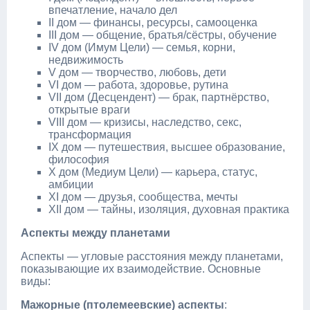
впечатление, начало дел
II дом — финансы, ресурсы, самооценка
III дом — общение, братья/сёстры, обучение
IV дом (Имум Цели) — семья, корни,
недвижимость
V дом — творчество, любовь, дети
VI дом — работа, здоровье, рутина
VII дом (Десцендент) — брак, партнёрство,
открытые враги
VIII дом — кризисы, наследство, секс,
трансформация
IX дом — путешествия, высшее образование,
философия
X дом (Медиум Цели) — карьера, статус,
амбиции
XI дом — друзья, сообщества, мечты
XII дом — тайны, изоляция, духовная практика
Аспекты между планетами
Аспекты — угловые расстояния между планетами,
показывающие их взаимодействие. Основные
виды:
Мажорные (птолемеевские) аспекты
: