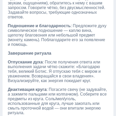
звукам, ощущениям), обратитесь к нему с вашим
запросом. Говорите чётко, без двусмысленностей.
Задавайте вопросы, требующие однозначных
ответов.
Подношение и благодарность
: Предложите духу
символическое подношение — каплю вина,
щепотку благовония или небольшой предмет
(монету, камень). Поблагодарите его за появление
и помощь.
Завершение ритуала
Отпускание духа
: После получения ответа или
выполнения задачи чётко скажите: «Благодарю
тебя, великий Ботис. Я отпускаю тебя с миром и
уважением. Возвращайся в свои владения».
Визуализируйте, как энергия покидает круг.
Деактивация круга
: Погасите свечу (не задувайте,
а зажмите пальцами или колпачком). Соберите все
предметы из круга. Соль/мел/уголь,
использованные для круга, лучше закопать или
смыть проточной водой — они впитали энергию
ритуала.