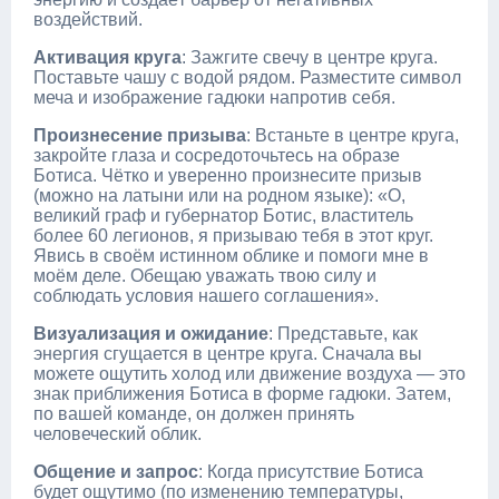
воздействий.
Активация круга
: Зажгите свечу в центре круга.
Поставьте чашу с водой рядом. Разместите символ
меча и изображение гадюки напротив себя.
Произнесение призыва
: Встаньте в центре круга,
закройте глаза и сосредоточьтесь на образе
Ботиса. Чётко и уверенно произнесите призыв
(можно на латыни или на родном языке): «О,
великий граф и губернатор Ботис, властитель
более 60 легионов, я призываю тебя в этот круг.
Явись в своём истинном облике и помоги мне в
моём деле. Обещаю уважать твою силу и
соблюдать условия нашего соглашения».
Визуализация и ожидание
: Представьте, как
энергия сгущается в центре круга. Сначала вы
можете ощутить холод или движение воздуха — это
знак приближения Ботиса в форме гадюки. Затем,
по вашей команде, он должен принять
человеческий облик.
Общение и запрос
: Когда присутствие Ботиса
будет ощутимо (по изменению температуры,