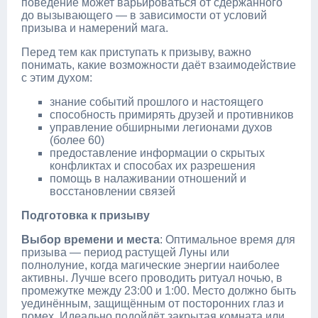
поведение может варьироваться от сдержанного
до вызывающего — в зависимости от условий
призыва и намерений мага.
Перед тем как приступать к призыву, важно
понимать, какие возможности даёт взаимодействие
с этим духом:
знание событий прошлого и настоящего
способность примирять друзей и противников
управление обширными легионами духов
(более 60)
предоставление информации о скрытых
конфликтах и способах их разрешения
помощь в налаживании отношений и
восстановлении связей
Подготовка к призыву
Выбор времени и места
: Оптимальное время для
призыва — период растущей Луны или
полнолуние, когда магические энергии наиболее
активны. Лучше всего проводить ритуал ночью, в
промежутке между 23:00 и 1:00. Место должно быть
уединённым, защищённым от посторонних глаз и
помех. Идеально подойдёт закрытая комната или