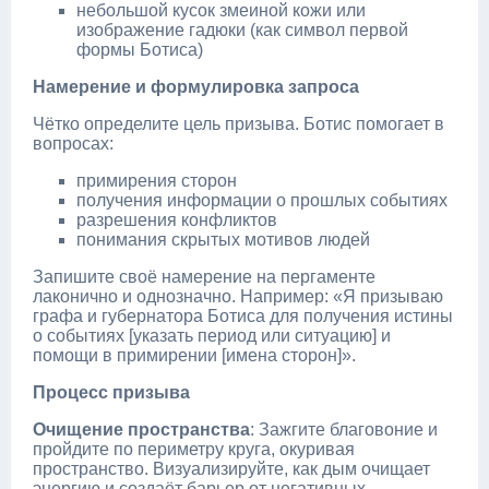
небольшой кусок змеиной кожи или
изображение гадюки (как символ первой
формы Ботиса)
Намерение и формулировка запроса
Чётко определите цель призыва. Ботис помогает в
вопросах:
примирения сторон
получения информации о прошлых событиях
разрешения конфликтов
понимания скрытых мотивов людей
Запишите своё намерение на пергаменте
лаконично и однозначно. Например: «Я призываю
графа и губернатора Ботиса для получения истины
о событиях [указать период или ситуацию] и
помощи в примирении [имена сторон]».
Процесс призыва
Очищение пространства
: Зажгите благовоние и
пройдите по периметру круга, окуривая
пространство. Визуализируйте, как дым очищает
энергию и создаёт барьер от негативных