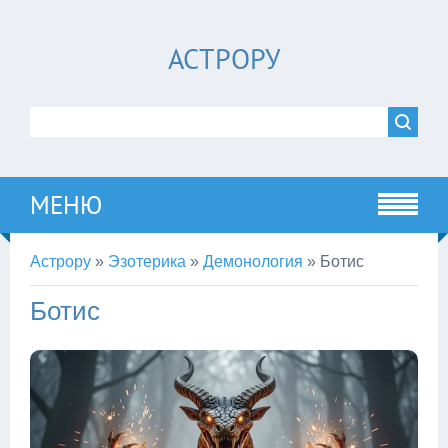
АСТРОРУ
МЕНЮ
Астрору
»
Эзотерика
»
Демонология
»
Ботис
Ботис