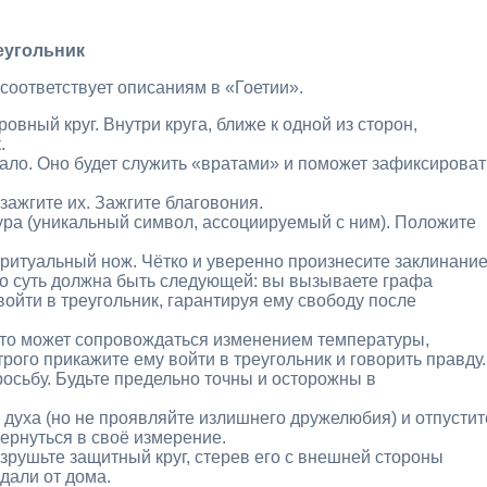
еугольник
соответствует описаниям в «Гоетии».
овный круг. Внутри круга, ближе к одной из сторон,
.
кало. Оно будет служить «вратами» и поможет зафиксироват
 зажгите их. Зажгите благовония.
ура (уникальный символ, ассоциируемый с ним). Положите
и ритуальный нож. Чётко и уверенно произнесите заклинани
но суть должна быть следующей: вы вызываете графа
ойти в треугольник, гарантируя ему свободу после
(это может сопровождаться изменением температуры,
трого прикажите ему войти в треугольник и говорить правду.
осьбу. Будьте предельно точны и осторожны в
духа (но не проявляйте излишнего дружелюбия) и отпустит
вернуться в своё измерение.
зрушьте защитный круг, стерев его с внешней стороны
вдали от дома.