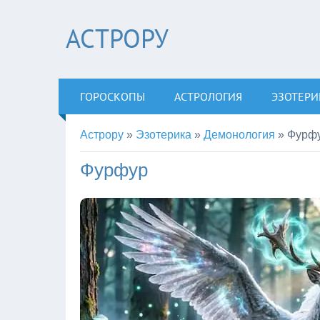
АСТРОРУ
ГОРОСКОПЫ
АСТРОЛОГИЯ
ЭЗОТЕРИ
Астрору
»
Эзотерика
»
Демонология
»
Фурф
Фурфур