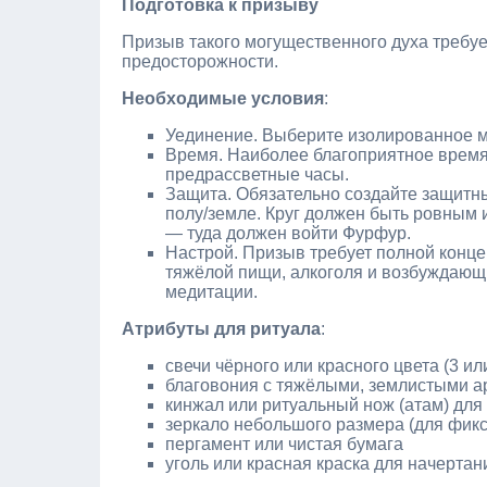
Подготовка к призыву
Призыв такого могущественного духа требуе
предосторожности.
Необходимые условия
:
Уединение. Выберите изолированное ме
Время. Наиболее благоприятное время 
предрассветные часы.
Защита. Обязательно создайте защитны
полу/земле. Круг должен быть ровным 
— туда должен войти Фурфур.
Настрой. Призыв требует полной конце
тяжёлой пищи, алкоголя и возбуждающи
медитации.
Атрибуты для ритуала
:
свечи чёрного или красного цвета (3 ил
благовония с тяжёлыми, землистыми ар
кинжал или ритуальный нож (атам) дл
зеркало небольшого размера (для фикс
пергамент или чистая бумага
уголь или красная краска для начертан