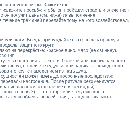
ечи треугольником. Зажгите их.
изложите просьбу: чтобы он пробудил страсть и влечение 
о он получит дань (см. ниже) за выполнение.
в течение трёх дней передайте тому, на кого воздействовал
нипуляциям. Всегда принуждайте его говорить правду и
 пределы защитного круга.
ляют на перекрёстке: красное вино, мясо (не свинину),
овония.
итуал в состоянии усталости, болезни или эмоционального
ечи гаснут, появляется удушье или паника — немедленно
зорвите круг с намерением изгнать духа.
сущностей может иметь долгосрочные последствия:
 перепады настроения. После ритуала рекомендуется
ивание ладаном, окропление святой водой).
ствам (способ 3) — это вторжение в чужую волю.
 как для объекта воздействия, так и для заказчика.