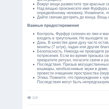
Вокруг вещи разместите три красные св
Над вещью произнесите имя Фурфура и 
определённому человеку. Упомяните, чт
Дайте свечам догореть до конца. Вещь 
Важные предостережения
Контроль. Фурфур склонен ко лжи и ма
входить в треугольник. Не выходите за
Дань. В качестве дани духу часто остав
монеты (7 штук), ладан или другие благ
Безопасность. Никогда не проводите р
потрясения. Если во время призыва св
прекратите ритуал, погасите свечи и ра
Последствия. Призыв могущественных 
кошмары, необъяснимые звуки в доме,
провести очищение пространства (окур
Этика. Помните, что принуждение к чув
Последствия могут быть непредсказуемы
119