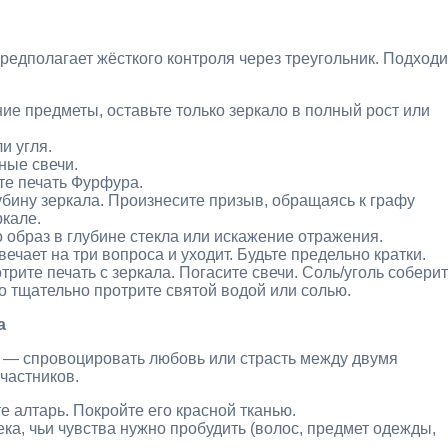
предполагает жёсткого контроля через треугольник. Подходи
ие предметы, оставьте только зеркало в полный рост или
и угля.
ные свечи.
те печать Фурфура.
убину зеркала. Произнесите призыв, обращаясь к графу
ркале.
о образ в глубине стекла или искажение отражения.
ечает на три вопроса и уходит. Будьте предельно кратки.
рите печать с зеркала. Погасите свечи. Соль/уголь собери
о тщательно протрите святой водой или солью.
а
а — спровоцировать любовь или страсть между двумя
частников.
е алтарь. Покройте его красной тканью.
ка, чьи чувства нужно пробудить (волос, предмет одежды,