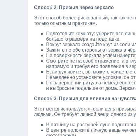
Способ 2. Призыв через зеркало
Этот способ более рискованный, так как не 
только опытным практикам.
Подготовьте комнату: уберите все лишн
большого размера на подставке.
Вокруг зеркала создайте круг из соли ил
Зажгите по обе стороны от зеркала чёр
На поверхности зеркала углём начерти
Смотрите не на своё отражение, а в гл
напрямую и требуя его появления в зе
Если дух явится, вы можете увидеть ег
Немедленно установите условие: он отв
По завершении ритуала немедленно сот
и выбросьте подальше от дома. Зеркал
Способ 3. Призыв для влияния на чувств
Этот метод используется, если цель призыв
людьми. Он требует личной вещи одного из у
В пятницу на растущей луне подготовьт
В центре положите личную вещь челове
фотография).