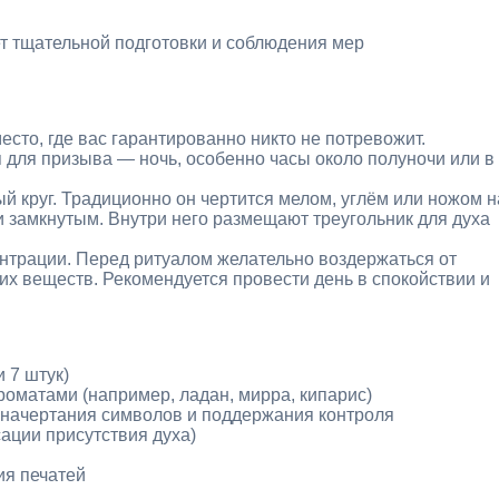
т тщательной подготовки и соблюдения мер
сто, где вас гарантированно никто не потревожит.
для призыва — ночь, особенно часы около полуночи или в
й круг. Традиционно он чертится мелом, углём или ножом н
и замкнутым. Внутри него размещают треугольник для духа
нтрации. Перед ритуалом желательно воздержаться от
х веществ. Рекомендуется провести день в спокойствии и
и 7 штук)
оматами (например, ладан, мирра, кипарис)
я начертания символов и поддержания контроля
ации присутствия духа)
ия печатей