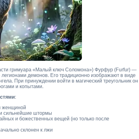
части гримуара «Малый ключ Соломона») Фурфур (Furfur) —
 легионами демонов. Его традиционно изображают в виде
нгела. При принуждении войти в магический треугольник он
рогами и копытами.
стями
:
и женщиной
 и сильнейшие штормы
айных и божественных вещей (но только после
начально склонен к лжи