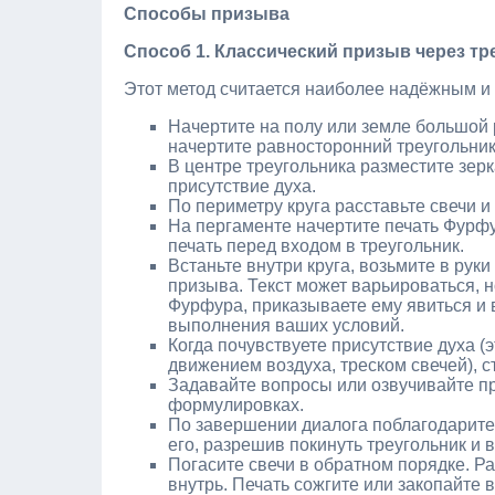
Способы призыва
Способ 1. Классический призыв через тр
Этот метод считается наиболее надёжным и 
Начертите на полу или земле большой р
начертите равносторонний треугольник
В центре треугольника разместите зер
присутствие духа.
По периметру круга расставьте свечи и
На пергаменте начертите печать Фурф
печать перед входом в треугольник.
Встаньте внутри круга, возьмите в рук
призыва. Текст может варьироваться, 
Фурфура, приказываете ему явиться и в
выполнения ваших условий.
Когда почувствуете присутствие духа 
движением воздуха, треском свечей), с
Задавайте вопросы или озвучивайте пр
формулировках.
По завершении диалога поблагодарите 
его, разрешив покинуть треугольник и 
Погасите свечи в обратном порядке. Ра
внутрь. Печать сожгите или закопайте 