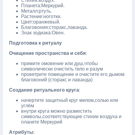
Стихия:воздух.
Планета:Меркурий.
Металл:ртуть.
Растение:ноготки.
Цвет:оранжевый.
Благовония:сторакс,лаванда.
Знак зодиака:Овен.
Подготовка к ритуалу
Очищение пространства и себя
:
примите омовение или душ,чтобы
символически очистить тело и разум
проветрите помещение и очистите его дымом
благовоний (сторакс и лаванда)
Создание ритуального круга
:
начертите защитный круг мелом,солью или
углём
внутри круга можно разместить
символы,соответствующие стихии воздуха и
планете Меркурий
Атрибуты
: