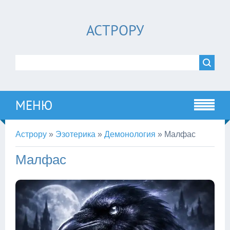
АСТРОРУ
МЕНЮ
Астрору
»
Эзотерика
»
Демонология
»
Малфас
Малфас