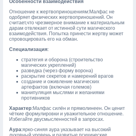
Особенности взаимодействия
Отношение к жертвоприношениям:Малфас не
одобряет физических жертвоприношений. Он
считает,что чрезмерное внимание к материальным
дарам отвлекает от истинной сути магического
взаимодействия. Попытка принести жертву может
спровоцировать его на обман.
Специализация
:
стратегия и оборона (строительство
магических укреплений)
разведка (через форму ворона)
раскрытие секретов и намерений врагов
создание и оживление магических
артефактов (включая големов)
манипуляция мыслями и желаниями
противников
Характер
:Малфас силён и прямолинеен. Он ценит
чёткие формулировки и уважительное отношение.
Избегайте двусмысленностей в запросах.
Аура
:ярко‑синяя аура указывает на высокий
духовный уровень и развитые психические