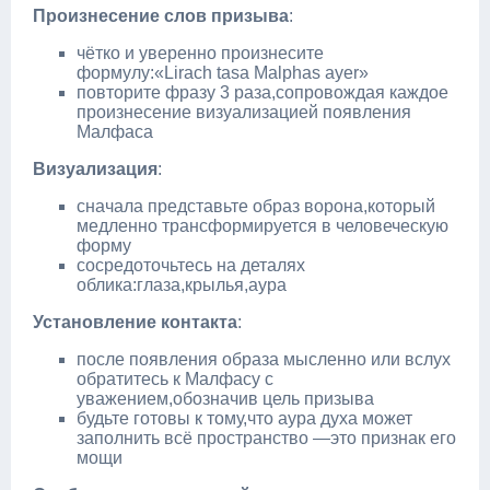
Произнесение слов призыва
:
чётко и уверенно произнесите
формулу:«Lirach tasa Malphas ayer»
повторите фразу 3 раза,сопровождая каждое
произнесение визуализацией появления
Малфаса
Визуализация
:
сначала представьте образ ворона,который
медленно трансформируется в человеческую
форму
сосредоточьтесь на деталях
облика:глаза,крылья,аура
Установление контакта
:
после появления образа мысленно или вслух
обратитесь к Малфасу с
уважением,обозначив цель призыва
будьте готовы к тому,что аура духа может
заполнить всё пространство —это признак его
мощи