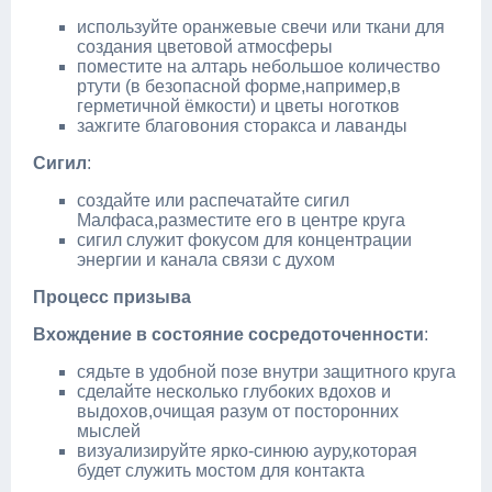
используйте оранжевые свечи или ткани для
создания цветовой атмосферы
поместите на алтарь небольшое количество
ртути (в безопасной форме,например,в
герметичной ёмкости) и цветы ноготков
зажгите благовония сторакса и лаванды
Сигил
:
создайте или распечатайте сигил
Малфаса,разместите его в центре круга
сигил служит фокусом для концентрации
энергии и канала связи с духом
Процесс призыва
Вхождение в состояние сосредоточенности
:
сядьте в удобной позе внутри защитного круга
сделайте несколько глубоких вдохов и
выдохов,очищая разум от посторонних
мыслей
визуализируйте ярко‑синюю ауру,которая
будет служить мостом для контакта