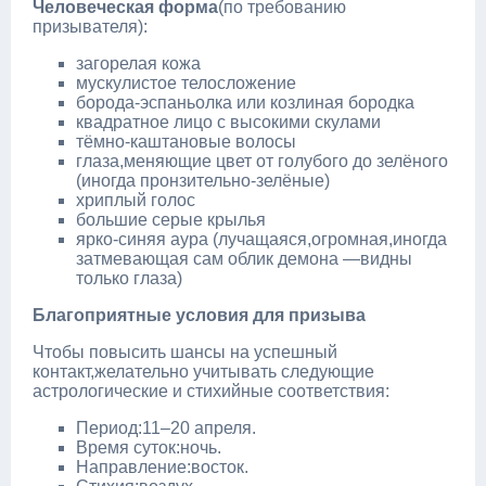
Человеческая форма
(по требованию
призывателя):
загорелая кожа
мускулистое телосложение
борода‑эспаньолка или козлиная бородка
квадратное лицо с высокими скулами
тёмно‑каштановые волосы
глаза,меняющие цвет от голубого до зелёного
(иногда пронзительно‑зелёные)
хриплый голос
большие серые крылья
ярко‑синяя аура (лучащаяся,огромная,иногда
затмевающая сам облик демона —видны
только глаза)
Благоприятные условия для призыва
Чтобы повысить шансы на успешный
контакт,желательно учитывать следующие
астрологические и стихийные соответствия:
Период:11–20 апреля.
Время суток:ночь.
Направление:восток.