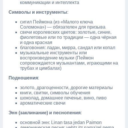
коммуникации и интеллекта
Символы и инструменты
:
сигил Пеймона (из «Малого ключа
Соломона») — обязателен для призыва
свечи королевских цветов: золотые, синие,
фиолетовые или по традиции — одна чёрная
и одна красная
благовония: ладан, мирра, сандал или копал
музыкальные инструменты или
воспроизведение музыки (Пеймон
сопровождается музыкантами, играющими на
трубах и цимбалах)
Подношения
:
золото, драгоценности, дорогие материалы
книги, свитки, символы обучения
шоколад, домашнее печенье, вино, пиво
ароматические свечи
Энн (заклинание) и песнопения
:
основной энн: Linan tasa jedan Paimon
демоническая песня: yehtz itz nama'rel nema