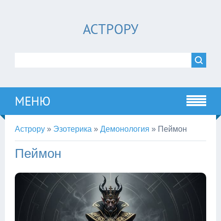
АСТРОРУ
МЕНЮ
Астрору
»
Эзотерика
»
Демонология
»
Пеймон
Пеймон