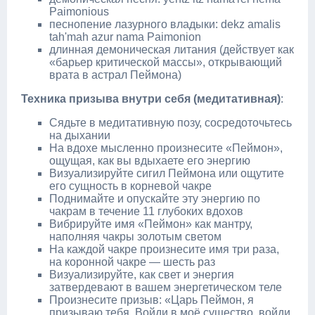
Paimonious
песнопение лазурного владыки: dekz amalis
tah'mah azur nama Paimonion
длинная демоническая литания (действует как
«барьер критической массы», открывающий
врата в астрал Пеймона)
Техника призыва внутри себя (медитативная)
:
Сядьте в медитативную позу, сосредоточьтесь
на дыхании
На вдохе мысленно произнесите «Пеймон»,
ощущая, как вы вдыхаете его энергию
Визуализируйте сигил Пеймона или ощутите
его сущность в корневой чакре
Поднимайте и опускайте эту энергию по
чакрам в течение 11 глубоких вдохов
Вибрируйте имя «Пеймон» как мантру,
наполняя чакры золотым светом
На каждой чакре произнесите имя три раза,
на коронной чакре — шесть раз
Визуализируйте, как свет и энергия
затвердевают в вашем энергетическом теле
Произнесите призыв: «Царь Пеймон, я
призываю тебя. Войди в моё существо, войди