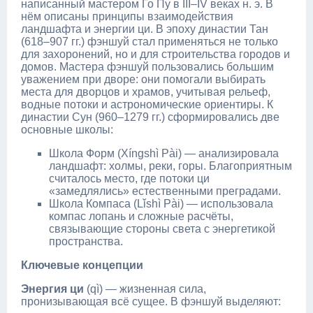
написанный мастером Го Пу в III–IV веках н. э. В
нём описаны принципы взаимодействия
ландшафта и энергии ци. В эпоху династии Тан
(618–907 гг.) фэншуй стал применяться не только
для захоронений, но и для строительства городов и
домов. Мастера фэншуй пользовались большим
уважением при дворе: они помогали выбирать
места для дворцов и храмов, учитывая рельеф,
водные потоки и астрономические ориентиры. К
династии Сун (960–1279 гг.) сформировались две
основные школы:
Школа Форм (Xíngshì Pài) — анализировала
ландшафт: холмы, реки, горы. Благоприятным
считалось место, где потоки ци
«замедлялись» естественными преградами.
Школа Компаса (Lǐshì Pài) — использовала
компас лопань и сложные расчёты,
связывающие стороны света с энергетикой
пространства.
Ключевые концепции
Энергия ци
(qì) — жизненная сила,
пронизывающая всё сущее. В фэншуй выделяют: