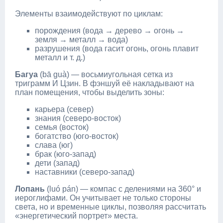
Элементы взаимодействуют по циклам:
порождения (вода → дерево → огонь →
земля → металл → вода)
разрушения (вода гасит огонь, огонь плавит
металл и т. д.)
Багуа
(bā guà) — восьмиугольная сетка из
триграмм И Цзин. В фэншуй её накладывают на
план помещения, чтобы выделить зоны:
карьера (север)
знания (северо‑восток)
семья (восток)
богатство (юго‑восток)
слава (юг)
брак (юго‑запад)
дети (запад)
наставники (северо‑запад)
Лопань
(luó pán) — компас с делениями на 360° и
иероглифами. Он учитывает не только стороны
света, но и временные циклы, позволяя рассчитать
«энергетический портрет» места.