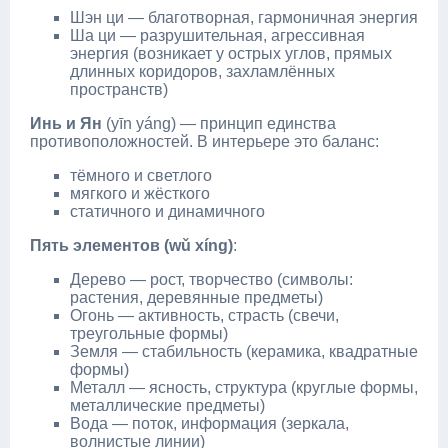
Шэн ци — благотворная, гармоничная энергия
Ша ци — разрушительная, агрессивная
энергия (возникает у острых углов, прямых
длинных коридоров, захламлённых
пространств)
Инь и Ян
(yīn yáng) — принцип единства
противоположностей. В интерьере это баланс:
тёмного и светлого
мягкого и жёсткого
статичного и динамичного
Пять элементов (wǔ xíng)
:
Дерево — рост, творчество (символы:
растения, деревянные предметы)
Огонь — активность, страсть (свечи,
треугольные формы)
Земля — стабильность (керамика, квадратные
формы)
Металл — ясность, структура (круглые формы,
металлические предметы)
Вода — поток, информация (зеркала,
волнистые линии)