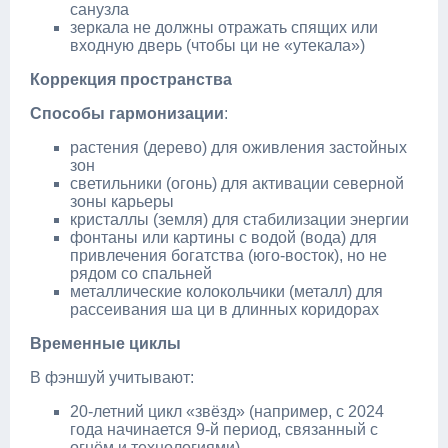
санузла
зеркала не должны отражать спящих или
входную дверь (чтобы ци не «утекала»)
Коррекция пространства
Способы гармонизации
:
растения (дерево) для оживления застойных
зон
светильники (огонь) для активации северной
зоны карьеры
кристаллы (земля) для стабилизации энергии
фонтаны или картины с водой (вода) для
привлечения богатства (юго‑восток), но не
рядом со спальней
металлические колокольчики (металл) для
рассеивания ша ци в длинных коридорах
Временные циклы
В фэншуй учитывают:
20‑летний цикл «звёзд» (например, с 2024
года начинается 9‑й период, связанный с
огнём и технологиями)