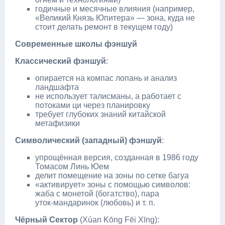
годичные и месячные влияния (например,
«Великий Князь Юпитера» — зона, куда не
стоит делать ремонт в текущем году)
Современные школы фэншуй
Классический фэншуй
:
опирается на компас лопань и анализ
ландшафта
не использует талисманы, а работает с
потоками ци через планировку
требует глубоких знаний китайской
метафизики
Символический (западный) фэншуй
:
упрощённая версия, созданная в 1986 году
Томасом Линь Юем
делит помещение на зоны по сетке багуа
«активирует» зоны с помощью символов:
жаба с монетой (богатство), пара
уток‑мандаринок (любовь) и т. п.
Чёрный Сектор
(Xúan Kōng Fēi Xīng):