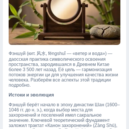
Фэншуй (кит. 风水, fēngshuǐ — «ветер и вода») —
даосская практика символического освоения
пространства, зародившаяся в Древнем Китае
более 3 500 лет назад. Её цель — гармонизация
потоков энергии ци для улучшения качества жизни
человека. Разберём все аспекты этой традиции
подробно.
Истоки и эволюция
Фэншуй берёт начало в эпоху династии Шан (1600–
1046 гг. до н. э.), когда выбор места для
захоронений и поселений имел сакральное
значение. Ключевой теоретический фундамент
заложил трактат «Канон захоронений» (Zàng Shū),