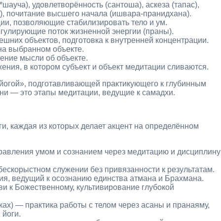
ауча), удовлетворённость (сантоша), аскеза (тапас),
), почитание высшего начала (ишвара‑пранидхана).
ии, позволяющие стабилизировать тело и ум.
гулирующие поток жизненной энергии (праны).
ешних объектов, подготовка к внутренней концентрации.
на выбранном объекте.
ение мысли об объекте.
ения, в котором субъект и объект медитации сливаются.
йогой», подготавливающей практикующего к глубинным
ни — это этапы медитации, ведущие к самадхи.
и, каждая из которых делает акцент на определённом
правления умом и сознанием через медитацию и дисциплину
 бескорыстном служении без привязанности к результатам.
ия, ведущий к осознанию единства атмана и Брахмана.
ви к Божественному, культивирование глубокой
ках) — практика работы с телом через асаны и пранаяму,
йоги.