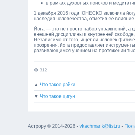
в рамках духовных поисков и медитат
1 декабря 2016 года ЮНЕСКО включила йогу
наследия человечества, отметив её влияние
Йога — это не просто набор упражнений, а ц
внешней дисциплины к внутренней свободе, 
Независимо от того, ищет ли человек физич
прозрения, йога предоставляет инструменты
развивающимся учением на протяжении тыс
312
▲
Что такое рэйки
▼
Что такое цигун
Астрору
©
2014-2026
•
vkachmarik@list.ru
•
Поли