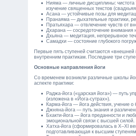
Нияма — личные дисциплины: чистота *ш
изучение священных текстов (свадхьяя
Асана — устойчивые позы для медитац
Пранаяма — дыхательные практики, ре
Пратьяхара — отвлечение чувств от вн
Дхарана — сосредоточение внимания 
Дхьяна — медитация, непрерывное теч
Самадхи — состояние глубокого погруж
Первые пять ступеней считаются «внешней 
внутренним практикам. Последние три ступе
Основные направления йоги
Со временем возникли различные школы йог
аспекте практики:
Раджа‑йога («царская йога») — путь у
(изложена в «Йога‑сутрах»).
Карма‑йога — йога действия, учение о
Джняна‑йога — путь знания и различен
Бхакти‑йога — йога преданности и люб
эмоциональной связи с высшей силой.
Хатха‑йога (сформировалась в X–XI ве
подготавливающая к высшим ступеням 