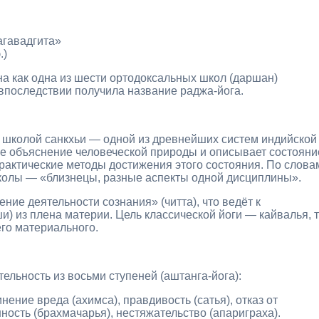
агавадгита»
.)
а как одна из шести ортодоксальных школ (даршан)
впоследствии получила название раджа‑йога.
о школой санкхьи — одной из древнейших систем индийской
ое объяснение человеческой природы и описывает состояни
практические методы достижения этого состояния. По слова
колы — «близнецы, разные аспекты одной дисциплины».
ие деятельности сознания» (читта), что ведёт к
) из плена материи. Цель классической йоги — кайвалья, 
его материального.
ельность из восьми ступеней (аштанга‑йога):
ение вреда (ахимса), правдивость (сатья), отказ от
ность (брахмачарья), нестяжательство (апариграха).