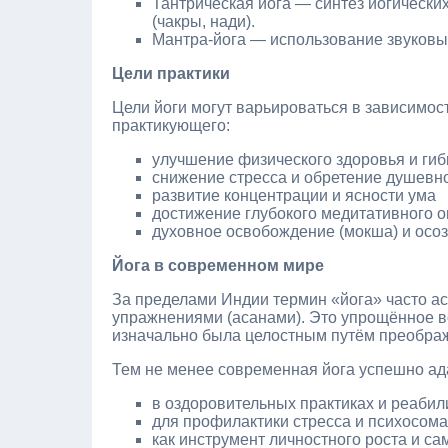
Тантрическая йога — синтез йогических
(чакры, нади).
Мантра‑йога — использование звуковы
Цели практики
Цели йоги могут варьироваться в зависимос
практикующего:
улучшение физического здоровья и гиб
снижение стресса и обретение душевн
развитие концентрации и ясности ума
достижение глубокого медитативного 
духовное освобождение (мокша) и осо
Йога в современном мире
За пределами Индии термин «йога» часто ас
упражнениями (асанами). Это упрощённое в
изначально была целостным путём преображ
Тем не менее современная йога успешно ада
в оздоровительных практиках и реабил
для профилактики стресса и психосом
как инструмент личностного роста и с