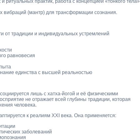
 и ритуальных практик, работа с концепцией «тонкого тела»
х вибраций (мантр) для трансформации сознания.
ти от традиции и индивидуальных устремлений
кости
ого равновесия
опыта
знание единства с высшей реальностью
социируется лишь с хатха‑йогой и её физическими
осприятие не отражает всей глубины традиции, которая
ения человека.
птируется к реалиям XXI века. Она применяется:
итации
атических заболеваний
амопознания