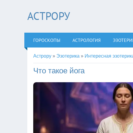
АСТРОРУ
ГОРОСКОПЫ
АСТРОЛОГИЯ
ЭЗОТЕРИ
Астрору
»
Эзотерика
»
Интересная эзотерик
Что такое йога