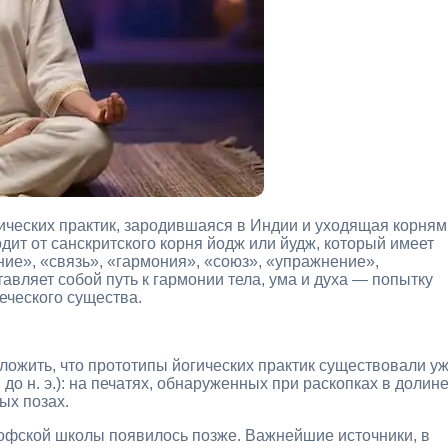
ических практик, зародившаяся в Индии и уходящая корням
дит от санскритского корня йодж или йудж, который имеет
ие», «связь», «гармония», «союз», «упражнение»,
авляет собой путь к гармонии тела, ума и духа — попытку
еческого существа.
ожить, что прототипы йогических практик существовали у
до н. э.): на печатях, обнаруженных при раскопках в долин
ых позах.
офской школы появилось позже. Важнейшие источники, в