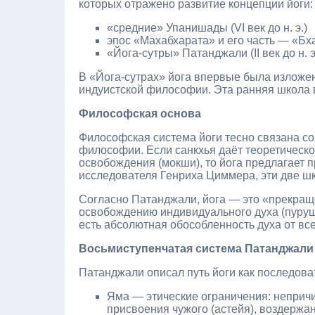
которых отражено развитие концепции йоги:
«средние» Упанишады (VI век до н. э.)
эпос «Махабхарата» и его часть — «Бх
«Йога‑сутры» Патанджали (II век до н. э
В «Йога‑сутрах» йога впервые была изложен
индуистской философии. Эта ранняя школа 
Философская основа
Философская система йоги тесно связана с
философии. Если санкхья даёт теоретическ
освобождения (мокши), то йога предлагает 
исследователя Генриха Циммера, эти две ш
Согласно Патанджали, йога — это «прекращен
освобождению индивидуального духа (пуруши
есть абсолютная обособленность духа от вс
Восьмиступенчатая система Патанджали
Патанджали описал путь йоги как последоват
Яма — этические ограничения: непричин
присвоения чужого (астейя), воздержан