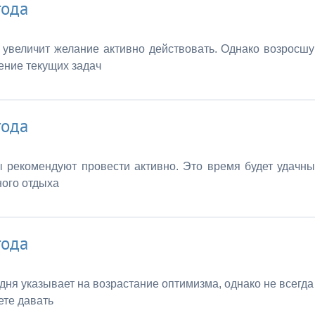
года
 увеличит желание активно действовать. Однако возросш
ение текущих задач
года
 рекомендуют провести активно. Это время будет удачн
ного отдыха
года
дня указывает на возрастание оптимизма, однако не всегда
ете давать