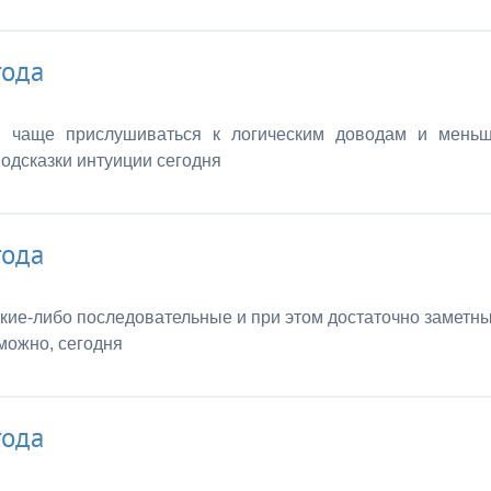
года
ь чаще прислушиваться к логическим доводам и мень
одсказки интуиции сегодня
года
какие-либо последовательные и при этом достаточно заметн
зможно, сегодня
года