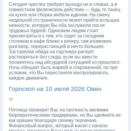
Сегодня чувства требуют выхода не в словах, а в
совместном физическом действии — будь то танец
на кухне или сборка мебели вдвоем. На смену
недельной отстраненности может прийти вспышка
нежности, которую Вы оба заслужили после
трудовых будней. Одиноким людям стоит
присмотреться к тем, кто сидит за соседним
столиком в кафе ближе к вечеру, там возможен
разговор, перерастающий в нечто большее.
Застарелая обида на партнера рискует
раствориться без следа, если вы вместе
посмеетесь над абсурдной ситуацией из прошлого.
Ночь обещает быть жаркой и откровенной, но при
условии, что Вы перестанете контролировать
каждое движение.
Гороскоп на 10 июля 2026 Овен
♈
Пятница проверит Вас на прочность мелкими
бюрократическими придирками, но Вы щелкнете их
как орешки благодаря своему терпению.
Финансовый вопрос, который висел с начала
месяца, решится в Вашу пользу после короткого,