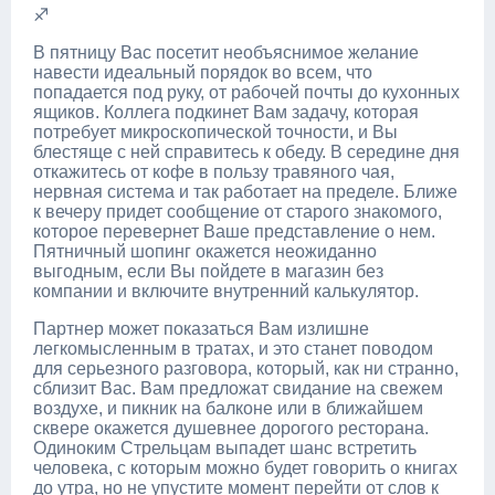
♐
В пятницу Вас посетит необъяснимое желание
навести идеальный порядок во всем, что
попадается под руку, от рабочей почты до кухонных
ящиков. Коллега подкинет Вам задачу, которая
потребует микроскопической точности, и Вы
блестяще с ней справитесь к обеду. В середине дня
откажитесь от кофе в пользу травяного чая,
нервная система и так работает на пределе. Ближе
к вечеру придет сообщение от старого знакомого,
которое перевернет Ваше представление о нем.
Пятничный шопинг окажется неожиданно
выгодным, если Вы пойдете в магазин без
компании и включите внутренний калькулятор.
Партнер может показаться Вам излишне
легкомысленным в тратах, и это станет поводом
для серьезного разговора, который, как ни странно,
сблизит Вас. Вам предложат свидание на свежем
воздухе, и пикник на балконе или в ближайшем
сквере окажется душевнее дорогого ресторана.
Одиноким Стрельцам выпадет шанс встретить
человека, с которым можно будет говорить о книгах
до утра, но не упустите момент перейти от слов к