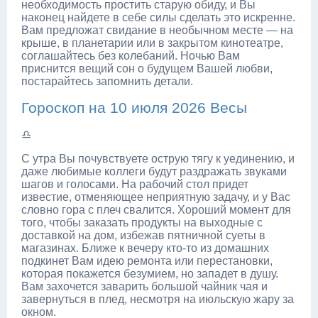
необходимость простить старую обиду, и Вы
наконец найдете в себе силы сделать это искренне.
Вам предложат свидание в необычном месте — на
крыше, в планетарии или в закрытом кинотеатре,
соглашайтесь без колебаний. Ночью Вам
приснится вещий сон о будущем Вашей любви,
постарайтесь запомнить детали.
Гороскоп на 10 июля 2026 Весы
♎
С утра Вы почувствуете острую тягу к уединению, и
даже любимые коллеги будут раздражать звуками
шагов и голосами. На рабочий стол придет
известие, отменяющее неприятную задачу, и у Вас
словно гора с плеч свалится. Хороший момент для
того, чтобы заказать продукты на выходные с
доставкой на дом, избежав пятничной суеты в
магазинах. Ближе к вечеру кто-то из домашних
подкинет Вам идею ремонта или перестановки,
которая покажется безумием, но западет в душу.
Вам захочется заварить большой чайник чая и
завернуться в плед, несмотря на июльскую жару за
окном.