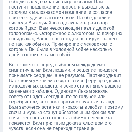
победителем, сохранив лицо и осанку. Вам
поступит предложение провести выходные за
городом в малознакомой компании, и согласие
принесет удивительные связи. На обеде или в
очереди Вы случайно подслушаете разговор,
который даст Вам недостающий пазл в деловой
головоломке. Осторожнее с алкоголем на вечерних
посиделках, Ваше тело сегодня реагирует на него
не так, как обычно. Примирение с человеком, с
которым Вы были в холодной войне несколько
дней, состоится само собой.
Вы окажетесь перед выбором между двумя
симпатичными Вам людьми, и решение придется
принимать сердцем, а не разумом. Партнер удивит
Вас своим умением создать атмосферу праздника
из подручных средств, и вечер станет днем вашего
маленького юбилея. Одиноким Львам звезды
советуют надеть сегодня что-то голубое или
серебристое, этот цвет притянет нужный взгляд.
Вам захочется эстетики и красоты в любви, поэтому
свечи и музыка станут обязательным фоном для
ночи. Ревность со стороны любимого человека
покажется Вам приятным доказательством его
чувств, если она не переходит границы.