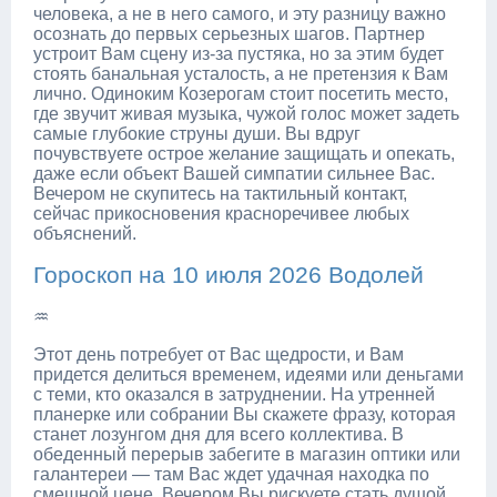
человека, а не в него самого, и эту разницу важно
осознать до первых серьезных шагов. Партнер
устроит Вам сцену из-за пустяка, но за этим будет
стоять банальная усталость, а не претензия к Вам
лично. Одиноким Козерогам стоит посетить место,
где звучит живая музыка, чужой голос может задеть
самые глубокие струны души. Вы вдруг
почувствуете острое желание защищать и опекать,
даже если объект Вашей симпатии сильнее Вас.
Вечером не скупитесь на тактильный контакт,
сейчас прикосновения красноречивее любых
объяснений.
Гороскоп на 10 июля 2026 Водолей
♒
Этот день потребует от Вас щедрости, и Вам
придется делиться временем, идеями или деньгами
с теми, кто оказался в затруднении. На утренней
планерке или собрании Вы скажете фразу, которая
станет лозунгом дня для всего коллектива. В
обеденный перерыв забегите в магазин оптики или
галантереи — там Вас ждет удачная находка по
смешной цене. Вечером Вы рискуете стать душой