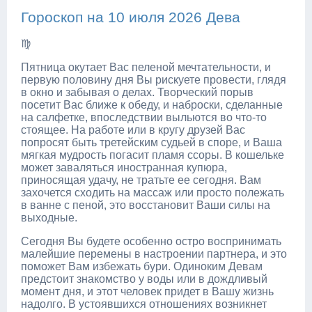
Гороскоп на 10 июля 2026 Дева
♍
Пятница окутает Вас пеленой мечтательности, и
первую половину дня Вы рискуете провести, глядя
в окно и забывая о делах. Творческий порыв
посетит Вас ближе к обеду, и наброски, сделанные
на салфетке, впоследствии выльются во что-то
стоящее. На работе или в кругу друзей Вас
попросят быть третейским судьей в споре, и Ваша
мягкая мудрость погасит пламя ссоры. В кошельке
может заваляться иностранная купюра,
приносящая удачу, не тратьте ее сегодня. Вам
захочется сходить на массаж или просто полежать
в ванне с пеной, это восстановит Ваши силы на
выходные.
Сегодня Вы будете особенно остро воспринимать
малейшие перемены в настроении партнера, и это
поможет Вам избежать бури. Одиноким Девам
предстоит знакомство у воды или в дождливый
момент дня, и этот человек придет в Вашу жизнь
надолго. В устоявшихся отношениях возникнет