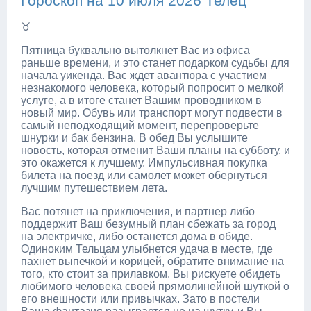
Гороскоп на 10 июля 2026 Телец
♉
Пятница буквально вытолкнет Вас из офиса
раньше времени, и это станет подарком судьбы для
начала уикенда. Вас ждет авантюра с участием
незнакомого человека, который попросит о мелкой
услуге, а в итоге станет Вашим проводником в
новый мир. Обувь или транспорт могут подвести в
самый неподходящий момент, перепроверьте
шнурки и бак бензина. В обед Вы услышите
новость, которая отменит Ваши планы на субботу, и
это окажется к лучшему. Импульсивная покупка
билета на поезд или самолет может обернуться
лучшим путешествием лета.
Вас потянет на приключения, и партнер либо
поддержит Ваш безумный план сбежать за город
на электричке, либо останется дома в обиде.
Одиноким Тельцам улыбнется удача в месте, где
пахнет выпечкой и корицей, обратите внимание на
того, кто стоит за прилавком. Вы рискуете обидеть
любимого человека своей прямолинейной шуткой о
его внешности или привычках. Зато в постели