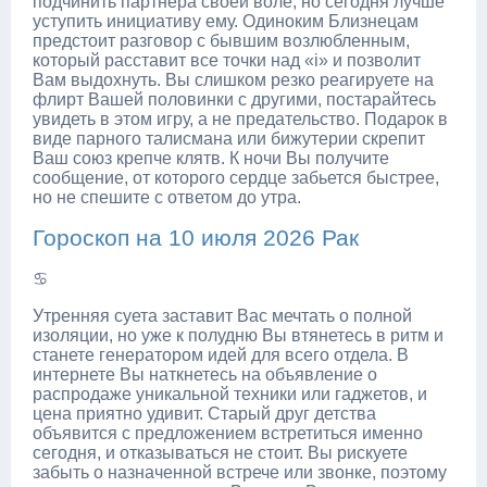
подчинить партнера своей воле, но сегодня лучше
уступить инициативу ему. Одиноким Близнецам
предстоит разговор с бывшим возлюбленным,
который расставит все точки над «i» и позволит
Вам выдохнуть. Вы слишком резко реагируете на
флирт Вашей половинки с другими, постарайтесь
увидеть в этом игру, а не предательство. Подарок в
виде парного талисмана или бижутерии скрепит
Ваш союз крепче клятв. К ночи Вы получите
сообщение, от которого сердце забьется быстрее,
но не спешите с ответом до утра.
Гороскоп на 10 июля 2026 Рак
♋
Утренняя суета заставит Вас мечтать о полной
изоляции, но уже к полудню Вы втянетесь в ритм и
станете генератором идей для всего отдела. В
интернете Вы наткнетесь на объявление о
распродаже уникальной техники или гаджетов, и
цена приятно удивит. Старый друг детства
объявится с предложением встретиться именно
сегодня, и отказываться не стоит. Вы рискуете
забыть о назначенной встрече или звонке, поэтому