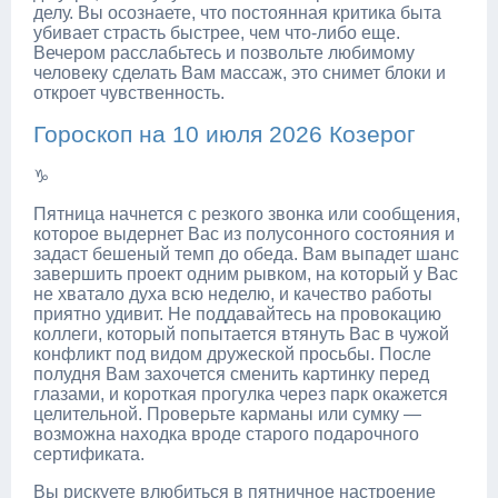
делу. Вы осознаете, что постоянная критика быта
убивает страсть быстрее, чем что-либо еще.
Вечером расслабьтесь и позвольте любимому
человеку сделать Вам массаж, это снимет блоки и
откроет чувственность.
Гороскоп на 10 июля 2026 Козерог
♑
Пятница начнется с резкого звонка или сообщения,
которое выдернет Вас из полусонного состояния и
задаст бешеный темп до обеда. Вам выпадет шанс
завершить проект одним рывком, на который у Вас
не хватало духа всю неделю, и качество работы
приятно удивит. Не поддавайтесь на провокацию
коллеги, который попытается втянуть Вас в чужой
конфликт под видом дружеской просьбы. После
полудня Вам захочется сменить картинку перед
глазами, и короткая прогулка через парк окажется
целительной. Проверьте карманы или сумку —
возможна находка вроде старого подарочного
сертификата.
Вы рискуете влюбиться в пятничное настроение