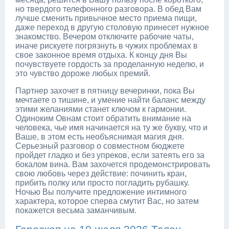
но твердого телефонного разговора. В обед Вам
лучше сменить привычное место приема пищи,
даже переход в другую столовую принесет нужное
знакомство. Вечером отключите рабочие чаты,
иначе рискуете погрязнуть в чужих проблемах в
свое законное время отдыха. К концу дня Вы
почувствуете гордость за проделанную неделю, и
это чувство дороже любых премий.
Партнер захочет в пятницу вечеринки, пока Вы
мечтаете о тишине, и умение найти баланс между
этими желаниями станет ключом к гармонии.
Одиноким Овнам стоит обратить внимание на
человека, чье имя начинается на ту же букву, что и
Ваше, в этом есть необъяснимая магия дня.
Серьезный разговор о совместном бюджете
пройдет гладко и без упреков, если затеять его за
бокалом вина. Вам захочется продемонстрировать
свою любовь через действие: починить кран,
прибить полку или просто погладить рубашку.
Ночью Вы получите предложение интимного
характера, которое сперва смутит Вас, но затем
покажется весьма заманчивым.