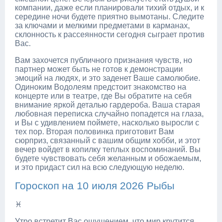
компании, даже если планировали тихий отдых, и к
середине ночи будете приятно вымотаны. Следите
за ключами и мелкими предметами в карманах,
склонность к рассеянности сегодня сыграет против
Вас.
Вам захочется публичного признания чувств, но
партнер может быть не готов к демонстрации
эмоций на людях, и это заденет Ваше самолюбие.
Одиноким Водолеям предстоит знакомство на
концерте или в театре, где Вы обратите на себя
внимание яркой деталью гардероба. Ваша старая
любовная переписка случайно попадется на глаза,
и Вы с удивлением поймете, насколько выросли с
тех пор. Вторая половинка приготовит Вам
сюрприз, связанный с вашим общим хобби, и этот
вечер войдет в копилку теплых воспоминаний. Вы
будете чувствовать себя желанным и обожаемым,
и это придаст сил на всю следующую неделю.
Гороскоп на 10 июля 2026 Рыбы
♓
Утро встретит Вас ощущением, что мир крутится