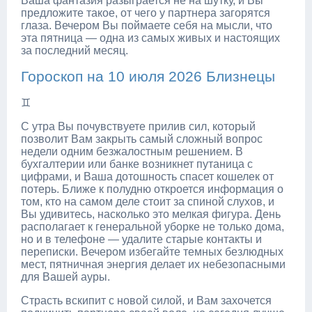
Ваша фантазия разыграется не на шутку, и Вы
предложите такое, от чего у партнера загорятся
глаза. Вечером Вы поймаете себя на мысли, что
эта пятница — одна из самых живых и настоящих
за последний месяц.
Гороскоп на 10 июля 2026 Близнецы
♊
С утра Вы почувствуете прилив сил, который
позволит Вам закрыть самый сложный вопрос
недели одним безжалостным решением. В
бухгалтерии или банке возникнет путаница с
цифрами, и Ваша дотошность спасет кошелек от
потерь. Ближе к полудню откроется информация о
том, кто на самом деле стоит за спиной слухов, и
Вы удивитесь, насколько это мелкая фигура. День
располагает к генеральной уборке не только дома,
но и в телефоне — удалите старые контакты и
переписки. Вечером избегайте темных безлюдных
мест, пятничная энергия делает их небезопасными
для Вашей ауры.
Страсть вскипит с новой силой, и Вам захочется