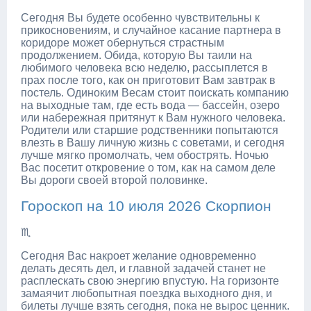
Сегодня Вы будете особенно чувствительны к
прикосновениям, и случайное касание партнера в
коридоре может обернуться страстным
продолжением. Обида, которую Вы таили на
любимого человека всю неделю, рассыплется в
прах после того, как он приготовит Вам завтрак в
постель. Одиноким Весам стоит поискать компанию
на выходные там, где есть вода — бассейн, озеро
или набережная притянут к Вам нужного человека.
Родители или старшие родственники попытаются
влезть в Вашу личную жизнь с советами, и сегодня
лучше мягко промолчать, чем обострять. Ночью
Вас посетит откровение о том, как на самом деле
Вы дороги своей второй половинке.
Гороскоп на 10 июля 2026 Скорпион
♏
Сегодня Вас накроет желание одновременно
делать десять дел, и главной задачей станет не
расплескать свою энергию впустую. На горизонте
замаячит любопытная поездка выходного дня, и
билеты лучше взять сегодня, пока не вырос ценник.