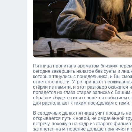
Пятница пропитана ароматом близких переме
сегодня завершить начатое без суеты и лишн
которые тянулись с понедельника, и Вы смо
ответственности. Утро принесёт неожиданны
стёрли из памяти, и этот разговор окажется
попадётся на глаза старая записка с Вашим
образом сбудется или отзовётся событием с
дня располагает к тихим посиделкам с теми, 
В сердечных делах пятница учит прощать не 
открывается путь к новой, не омрачённой г
встречу, похожую на кадр из старого фильма
затянется на мгновение дольше приличия и 