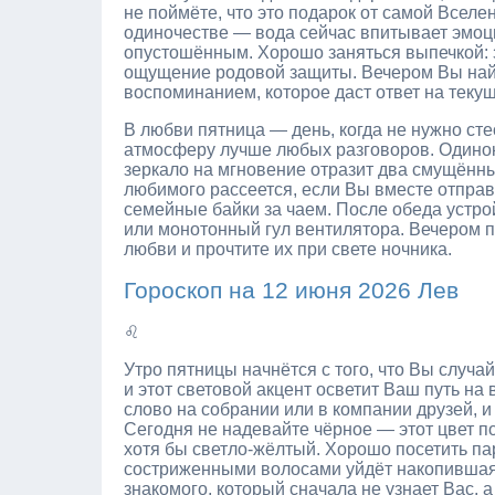
не поймёте, что это подарок от самой Всел
одиночестве — вода сейчас впитывает эмоци
опустошённым. Хорошо заняться выпечкой: з
ощущение родовой защиты. Вечером Вы найдё
воспоминанием, которое даст ответ на теку
В любви пятница — день, когда не нужно стес
атмосферу лучше любых разговоров. Одиноки
зеркало на мгновение отразит два смущённы
любимого рассеется, если Вы вместе отправ
семейные байки за чаем. После обеда устро
или монотонный гул вентилятора. Вечером п
любви и прочтите их при свете ночника.
Гороскоп на 12 июня 2026 Лев
♌
Утро пятницы начнётся с того, что Вы случа
и этот световой акцент осветит Ваш путь на
слово на собрании или в компании друзей, 
Сегодня не надевайте чёрное — этот цвет п
хотя бы светло-жёлтый. Хорошо посетить па
состриженными волосами уйдёт накопившаяся
знакомого, который сначала не узнает Вас, 