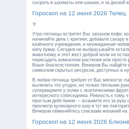
сыграть в шахматы или шашки, и за доской в
Гороскоп на 12 июня 2026 Телец
♉
Утро пятницы встретит Вас запахом кофе, ко
начинайте день с критики, добавьте сахару 
казённого учреждения, и неожиданная челов
кипу бумаг. Сегодня не выбрасывайте остат
животному, и этот жест доброй воли не ост
пересадить комнатное растение или просто р
Ваше благосостояние. Вечером Вы найдёте в 
символом скрытых ресурсов, доступных в н
В любви пятница требует от Вас мягкости: п
вылепить что угодно, но только тёплыми рук
супермаркете у полки с экзотическими фрук
интересного собеседника. Ревность к тому,
простым действием — возьмите его за руку и
просмотр кулинарного шоу и тут же повторит
Вечером обменяйтесь списками желаний на ле
Гороскоп на 12 июня 2026 Близн