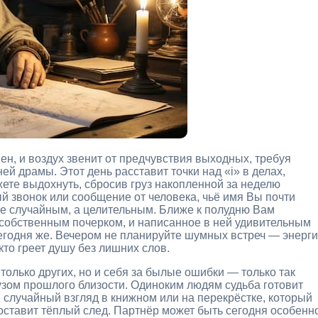
н, и воздух звенит от предчувствия выходных, требуя
ей драмы. Этот день расставит точки над «i» в делах,
жете выдохнуть, сбросив груз накопленной за неделю
й звонок или сообщение от человека, чьё имя Вы почти
 не случайным, а целительным. Ближе к полудню Вам
 собственным почерком, и написанное в ней удивительным
егодня же. Вечером не планируйте шумных встреч — энерг
кто греет душу без лишних слов.
только других, но и себя за былые ошибки — только так
рузом прошлого близости. Одиноким людям судьба готовит
: случайный взгляд в книжном или на перекрёстке, который
оставит тёплый след. Партнёр может быть сегодня особенн