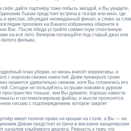
 себя: дайте партнёру тоже побыть звездой, и Вы увидите,
Одиноким Львам предстоит встреча в театре или кино, где
ь в креслах, обсуждая неожиданный финал, и слово за сло
 взглядам прохожих на Вашего избранника оберните в
енно Вас. После обеда устройте совместную спонтанную
ами на всё лето. Вечером потанцуйте под старый джаз или
о-белого фильма.
подробный план уборки, но жизнь внесёт коррективы, и
зато с ворохом свежих новостей. Днём проверьте сроки
 них окажется удивительно свежим, хотя Вы готовились его
тей. Сегодня не пользуйтесь острыми ножами в дурном
 пространство тоньше, чем Вы думаете. Хорошо навести
бликаты и систематизировав файлы, и мысли прояснятся.
нное письмо с подтверждением, которое закроет
артнёр имеет полное право на крошки на столе, а Вы — на
диноким Девам предстоит встреча в магазине канцелярских
ет началом улыбчивого диалога. Ревность к тому, что