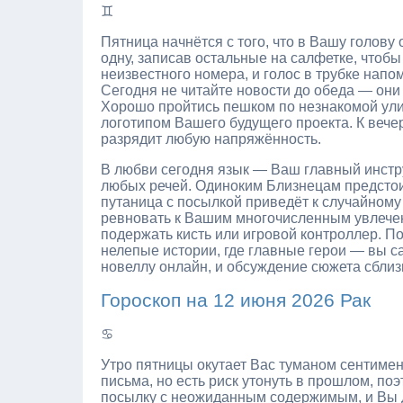
♊
Пятница начнётся с того, что в Вашу голову
одну, записав остальные на салфетке, чтобы
неизвестного номера, и голос в трубке напо
Сегодня не читайте новости до обеда — они
Хорошо пройтись пешком по незнакомой улиц
логотипом Вашего будущего проекта. К вечер
разрядит любую напряжённость.
В любви сегодня язык — Ваш главный инстру
любых речей. Одиноким Близнецам предстоит 
путаница с посылкой приведёт к случайному
ревновать к Вашим многочисленным увлечени
подержать кисть или игровой контроллер. По
нелепые истории, где главные герои — вы с
новеллу онлайн, и обсуждение сюжета сблиз
Гороскоп на 12 июня 2026 Рак
♋
Утро пятницы окутает Вас туманом сентимен
письма, но есть риск утонуть в прошлом, по
посылку с неожиданным содержимым, и Вы до