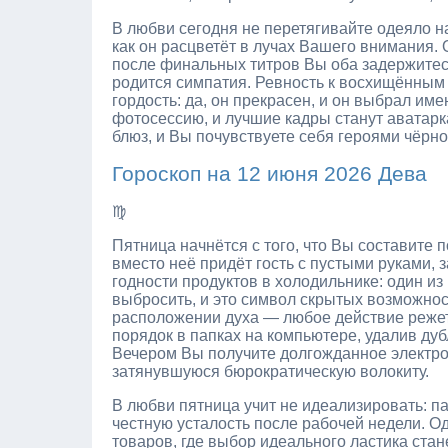
В любви сегодня не перетягивайте одеяло на
как он расцветёт в лучах Вашего внимания. 
после финальных титров Вы оба задержитес
родится симпатия. Ревность к восхищённым
гордость: да, он прекрасен, и он выбрал им
фотосессию, и лучшие кадры станут аватарк
блюз, и Вы почувствуете себя героями чёрн
Гороскоп на 12 июня 2026 Дева
♍
Пятница начнётся с того, что Вы составите 
вместо неё придёт гость с пустыми руками, 
годности продуктов в холодильнике: один из
выбросить, и это символ скрытых возможнос
расположении духа — любое действие режет
порядок в папках на компьютере, удалив ду
Вечером Вы получите долгожданное электро
затянувшуюся бюрократическую волокиту.
В любви пятница учит не идеализировать: п
честную усталость после рабочей недели. О
товаров, где выбор идеального ластика стан