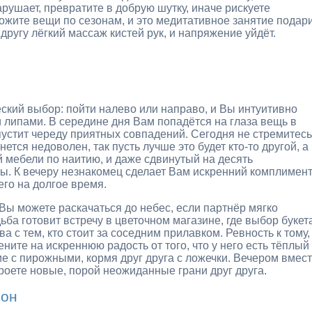
рушает, превратите в добрую шутку, иначе рискуете
ожите вещи по сезонам, и это медитативное занятие подар
другу лёгкий массаж кистей рук, и напряжение уйдёт.
ский выбор: пойти налево или направо, и Вы интуитивно
и липами. В середине дня Вам попадётся на глаза вещь в
апустит череду приятных совпадений. Сегодня не стремитесь
ется недоволен, так пусть лучше это будет кто-то другой, а
 мебели по наитию, и даже сдвинутый на десять
ты. К вечеру незнакомец сделает Вам искренний комплимен
его на долгое время.
Вы можете раскачаться до небес, если партнёр мягко
ьба готовит встречу в цветочном магазине, где выбор букет
 с тем, кто стоит за соседним прилавком. Ревность к тому,
ните на искреннюю радость от того, что у него есть тёплый
ие с пирожными, кормя друг друга с ложечки. Вечером вмес
роете новые, порой неожиданные грани друг друга.
ион