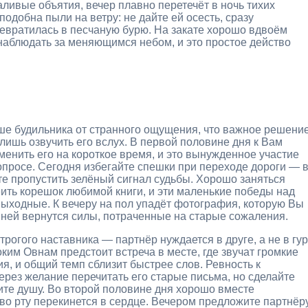
аливые объятия, вечер плавно перетечёт в ночь тихих
подобна пыли на ветру: не дайте ей осесть, сразу
превратилась в песчаную бурю. На закате хорошо вдвоём
наблюдать за меняющимся небом, и это простое действо
ьше будильника от странного ощущения, что важное решени
 лишь озвучить его вслух. В первой половине дня к Вам
менить его на короткое время, и это вынужденное участие
просе. Сегодня избегайте спешки при переходе дороги — 
е пропустить зелёный сигнал судьбы. Хорошо заняться
еить корешок любимой книги, и эти маленькие победы над
ыходные. К вечеру на пол упадёт фотография, которую Вы
с ней вернутся силы, потраченные на старые сожаления.
рогого наставника — партнёр нуждается в друге, а не в гур
ким Овнам предстоит встреча в месте, где звучат громкие
я, и общий темп сблизит быстрее слов. Ревность к
рез желание перечитать его старые письма, но сделайте
вите душу. Во второй половине дня хорошо вместе
 во рту перекинется в сердце. Вечером предложите партнёр