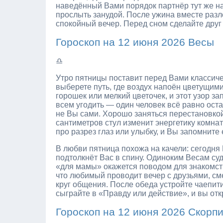
наведённый Вами порядок партнёр тут же на
прослыть занудой. После ужина вместе разл
спокойный вечер. Перед сном сделайте друг 
Гороскоп на 12 июня 2026 Весы
♎
Утро пятницы поставит перед Вами классиче
выберете путь, где воздух напоён цветущим
горошек или мелкий цветочек, и этот узор з
всем угодить — один человек всё равно остан
не Вы сами. Хорошо заняться перестановкой
сантиметров стул изменит энергетику комна
про разрез глаз или улыбку, и Вы запомните 
В любви пятница похожа на качели: сегодня 
подтолкнёт Вас в спину. Одиноким Весам суд
«для мамы» окажется поводом для знакомства
что любимый проводит вечер с друзьями, сме
круг общения. После обеда устройте чаепит
сыграйте в «Правду или действие», и вы отк
Гороскоп на 12 июня 2026 Скорп