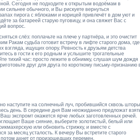
енной. Сегодня не подходите к открытым водоёмам в
и сильнее обычного, и Вы рискуете вернуться
апах пирога с яблоками и корицей привлечёт в дом уют и
те за батареей старую пуговицу, и она свяжет Вас с
щий вопрос.
няться слёз: поплачьте на плече у партнёра, и это очистит
м Ракам судьба готовит встречу в лифте старого дома, где
х взгляда, ищущих опору. Ревность к друзьям детства
итесь в гости к его родным и услышите трогательные
йте тихий час: просто лежите в обнимку, слушая шум дождя
риготовьте друг для друга по короткому письму-признанию 
йно наступите на солнечный луч, пробившийся сквозь шторы
 весь день. В середине дня Вам неожиданно предложат взят
и Ваш экспромт окажется ярче любых заготовленных речей.
оглощает Ваше сияние, выберите золотистый, белый или
рикмахерскую или обновить стрижку, и вместе с
 за месяц усталость. К вечеру Вы встретите старого
а потом ахнет от произошедших перемен.