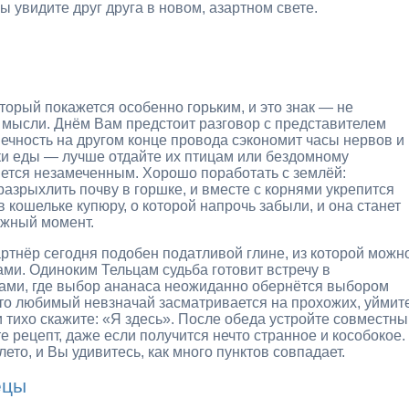
ы увидите друг друга в новом, азартном свете.
торый покажется особенно горьким, и это знак — не
в мысли. Днём Вам предстоит разговор с представителем
ечность на другом конце провода сэкономит часы нервов и
ки еды — лучше отдайте их птицам или бездомному
анется незамеченным. Хорошо поработать с землёй:
азрыхлить почву в горшке, и вместе с корнями укрепится
кошельке купюру, о которой напрочь забыли, и она станет
ужный момент.
артнёр сегодня подобен податливой глине, из которой можн
ами. Одиноким Тельцам судьба готовит встречу в
тами, где выбор ананаса неожиданно обернётся выбором
 что любимый невзначай засматривается на прохожих, уймит
 тихо скажите: «Я здесь». После обеда устройте совместны
е рецепт, даже если получится нечто странное и кособокое.
то, и Вы удивитесь, как много пунктов совпадает.
ецы