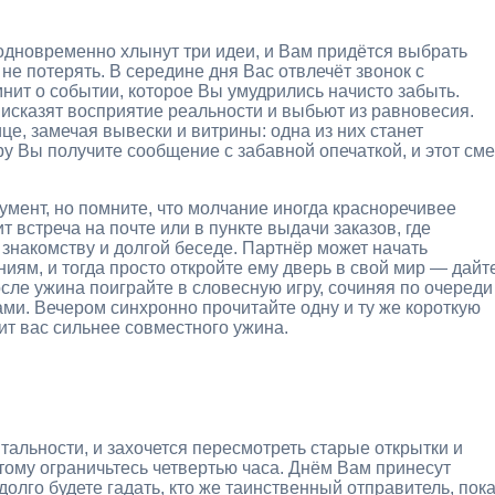
 одновременно хлынут три идеи, и Вам придётся выбрать
 не потерять. В середине дня Вас отвлечёт звонок с
мнит о событии, которое Вы умудрились начисто забыть.
 исказят восприятие реальности и выбьют из равновесия.
е, замечая вывески и витрины: одна из них станет
у Вы получите сообщение с забавной опечаткой, и этот сме
мент, но помните, что молчание иногда красноречивее
встреча на почте или в пункте выдачи заказов, где
 знакомству и долгой беседе. Партнёр может начать
ям, и тогда просто откройте ему дверь в свой мир — дайт
сле ужина поиграйте в словесную игру, сочиняя по очереди
ами. Вечером синхронно прочитайте одну и ту же короткую
ит вас сильнее совместного ужина.
тальности, и захочется пересмотреть старые открытки и
этому ограничьтесь четвертью часа. Днём Вам принесут
лго будете гадать, кто же таинственный отправитель, пок