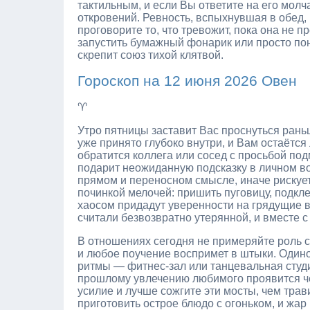
тактильным, и если Вы ответите на его молч
откровений. Ревность, вспыхнувшая в обед, 
проговорите то, что тревожит, пока она не 
запустить бумажный фонарик или просто по
скрепит союз тихой клятвой.
Гороскоп на 12 июня 2026 Овен
♈
Утро пятницы заставит Вас проснуться ран
уже принято глубоко внутри, и Вам остаётся
обратится коллега или сосед с просьбой под
подарит неожиданную подсказку в личном во
прямом и переносном смысле, иначе рискует
починкой мелочей: пришить пуговицу, подкл
хаосом придадут уверенности на грядущие в
считали безвозвратно утерянной, и вместе 
В отношениях сегодня не примеряйте роль ст
и любое поучение воспримет в штыки. Одино
ритмы — фитнес-зал или танцевальная студи
прошлому увлечению любимого проявится че
усилие и лучше сожгите эти мосты, чем тра
приготовить острое блюдо с огоньком, и жар