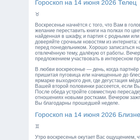
Гороскоп на 14 июня 2026 Телец
♉
Воскресенье начнётся с того, что Вам в гол
желание переставить книги на полках по цве
найденная в шкафу, и партия с родными или
доверяйте срочным новостям из интернета: о
перед понедельником. Хорошо записаться н
отвлечённую тему, далёкую от работы. Вече
предложением участвовать в интересном прое
В любви воскресенье — день, когда партнёр
пришитая пуговица или начищенные до блеск
ярмарке выходного дня, где дегустация мёда
Вашей второй половинки рассеется, если Вы 
После обеда устройте совместную пересадку 
отношениях новыми ростками. Вечером зажгите
Вы благодарны прошедшей неделе.
Гороскоп на 14 июня 2026 Близн
♊
Утро воскресенья окутает Вас ощущением, ч