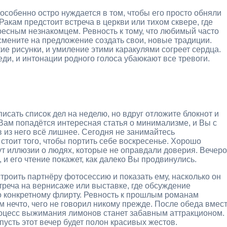
особенно остро нуждается в том, чтобы его просто обняли
Ракам предстоит встреча в церкви или тихом сквере, где
ресным незнакомцем. Ревность к тому, что любимый часто
мените на предложение создать свои, новые традиции.
ие рисунки, и умиление этими каракулями согреет сердца.
еди, и интонации родного голоса убаюкают все тревоги.
писать список дел на неделю, но вдруг отложите блокнот и
Вам попадётся интересная статья о минимализме, и Вы с
 из него всё лишнее. Сегодня не занимайтесь
стоит того, чтобы портить себе воскресенье. Хорошо
дут иллюзии о людях, которые не оправдали доверия. Вечер
и его чтение покажет, как далеко Вы продвинулись.
троить партнёру фотосессию и показать ему, насколько он
реча на вернисаже или выставке, где обсуждение
о конкретному флирту. Ревность к прошлым романам
ам нечто, чего не говорил никому прежде. После обеда вмес
оцесс выжимания лимонов станет забавным аттракционом.
пусть этот вечер будет полон красивых жестов.