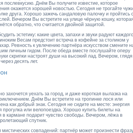
ься послевкусию. Днём Вы получите известие, которое
тения окажется хорошей новостью. Сегодня не трогайте чуж
олке друга. Хорошо зажечь сандаловую палочку и пройтись 
слей. Вечером Вы встретите на улице чёрную кошку, котора
нётся обратно, что считается двойной защитой.
удить эстетику: какие цвета, запахи и звуки радуют каждог
диноким Весам предстоит встреча в кофейне за столиком у
ахар. Ревность к увлечению партнёра искусством смените н
ашим личным гидом. После обеда вместе послушайте оперу
уки скрипки настроят души на высокий лад. Вечером, глядя
через десять лет.
ион
но захочется уехать за город, и даже короткая вылазка на
риключением. Днём Вы встретите на тропинке лося или
ена как добрый знак. Сегодня не сидите на месте: энергия
я прогулка или велопоездка. Хорошо купить билеты на
я в кармане подарит чувство свободы. Вечером, лёжа в
пролетающий спутник.
и мистических совпадений: партнёр может произнести фразу