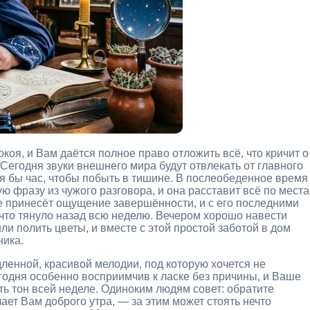
оя, и Вам даётся полное право отложить всё, что кричит о
. Сегодня звуки внешнего мира будут отвлекать от главного
тя бы час, чтобы побыть в тишине. В послеобеденное время
ю фразу из чужого разговора, и она расставит всё по мест
е принесёт ощущение завершённости, и с его последними
что тянуло назад всю неделю. Вечером хорошо навести
ли полить цветы, и вместе с этой простой заботой в дом
ника.
енной, красивой мелодии, под которую хочется не
егодня особенно восприимчив к ласке без причины, и Ваше
ь тон всей неделе. Одиноким людям совет: обратите
ает Вам доброго утра, — за этим может стоять нечто