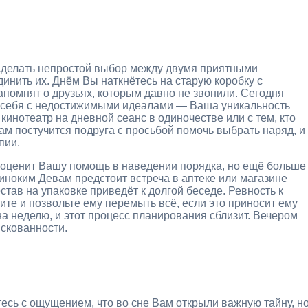
сделать непростой выбор между двумя приятными
инить их. Днём Вы наткнётесь на старую коробку с
апомнят о друзьях, которым давно не звонили. Сегодня
я себя с недостижимыми идеалами — Ваша уникальность
кинотеатр на дневной сеанс в одиночестве или с тем, кто
ам постучится подруга с просьбой помочь выбрать наряд, и
пии.
р оценит Вашу помощь в наведении порядка, но ещё больше
иноким Девам предстоит встреча в аптеке или магазине
став на упаковке приведёт к долгой беседе. Ревность к
ите и позвольте ему перемыть всё, если это приносит ему
на неделю, и этот процесс планирования сблизит. Вечером
 скованности.
тесь с ощущением, что во сне Вам открыли важную тайну, н