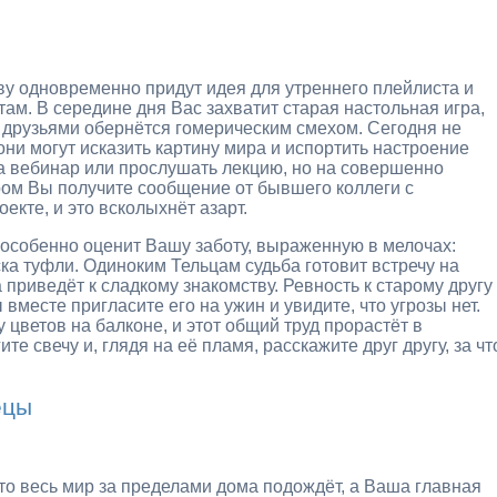
ову одновременно придут идея для утреннего плейлиста и
там. В середине дня Вас захватит старая настольная игра,
 друзьями обернётся гомерическим смехом. Сегодня не
ни могут исказить картину мира и испортить настроение
а вебинар или прослушать лекцию, но на совершенно
ром Вы получите сообщение от бывшего коллеги с
кте, и это всколыхнёт азарт.
 особенно оценит Вашу заботу, выраженную в мелочах:
а туфли. Одиноким Тельцам судьба готовит встречу на
 приведёт к сладкому знакомству. Ревность к старому другу
вместе пригласите его на ужин и увидите, что угрозы нет.
цветов на балконе, и этот общий труд прорастёт в
 свечу и, глядя на её пламя, расскажите друг другу, за чт
ецы
то весь мир за пределами дома подождёт, а Ваша главная