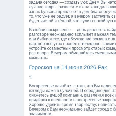
задача сегодня — создать уют. Днём Вы нат
лучшие кадры, развесите их на холодильнике
запах бульона привлечёт в дом благополучи
то, что уже не радует, а вечером застелить с
будет чистой и тёплой, что сулит спокойную 
В любви воскресенье — день диалогов: найди
разговоре неожиданно всплывёт важная тем
или библиотеке, где обсуждение романа стан
партнёр всё утро провёл в телефоне, снимит
устройте совместный просмотр старых комед
разговора. Вечером обменяйтесь смешными 
комнатах.
Гороскоп на 14 июня 2026 Рак
♋
Воскресенье начнётся с того, что Вы надене
взгляды даже в булочной. В середине дня В
окажетесь душой компании, развлекая всех 
придирка к внешности в воскресенье закреп
Хорошо уделить время творчеству: написать
Вечером к Вам неожиданно зайдёт сосед с бл
значимости.