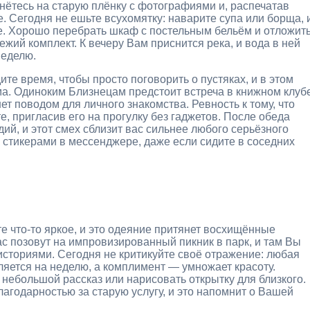
кнётесь на старую плёнку с фотографиями и, распечатав
. Сегодня не ешьте всухомятку: наварите супа или борща, 
е. Хорошо перебрать шкаф с постельным бельём и отложит
вежий комплект. К вечеру Вам приснится река, и вода в ней
неделю.
те время, чтобы просто поговорить о пустяках, и в этом
а. Одиноким Близнецам предстоит встреча в книжном клуб
ет поводом для личного знакомства. Ревность к тому, что
е, пригласив его на прогулку без гаджетов. После обеда
ий, и этот смех сблизит вас сильнее любого серьёзного
стикерами в мессенджере, даже если сидите в соседних
те что-то яркое, и это одеяние притянет восхищённые
ас позовут на импровизированный пикник в парк, и там Вы
историями. Сегодня не критикуйте своё отражение: любая
ляется на неделю, а комплимент — умножает красоту.
 небольшой рассказ или нарисовать открытку для близкого.
агодарностью за старую услугу, и это напомнит о Вашей