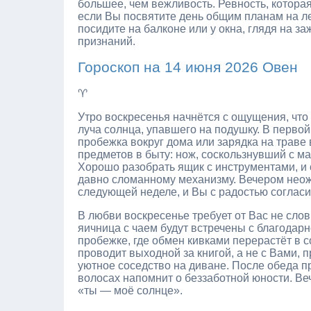
большее, чем вежливость. Ревность, которая 
если Вы посвятите день общим планам на ле
посидите на балконе или у окна, глядя на з
признаний.
Гороскоп на 14 июня 2026 Овен
♈
Утро воскресенья начнётся с ощущения, что 
луча солнца, упавшего на подушку. В первой
пробежка вокруг дома или зарядка на траве 
предметов в быту: нож, соскользнувший с м
Хорошо разобрать ящик с инструментами, и с
давно сломанному механизму. Вечером неожи
следующей неделе, и Вы с радостью согласи
В любви воскресенье требует от Вас не слов,
яичница с чаем будут встречены с благодар
пробежке, где обмен кивками перерастёт в со
проводит выходной за книгой, а не с Вами, 
уютное соседство на диване. После обеда п
волосах напомнит о беззаботной юности. Ве
«ты — моё солнце».