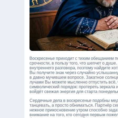
Воскресенье приходит с тихим обещанием пок
срочности, в пользу того, что шепчет о душе
внутреннего разговора, поэтому найдите хо
Вы получите знак через случайно услышанну
в давно мучившем вопросе. Закатное солнц
лучами Вы можете мысленно отпустить всё, 
символический порядок: протереть зеркала и
войдёт свежая энергия для старта понедель
Сердечные дела в воскресенье подобны медл
танцевать, а просто обниматься. Партнёр с
нежное прикосновение утром способно задат
внимание на того, кто сегодня первым пожел