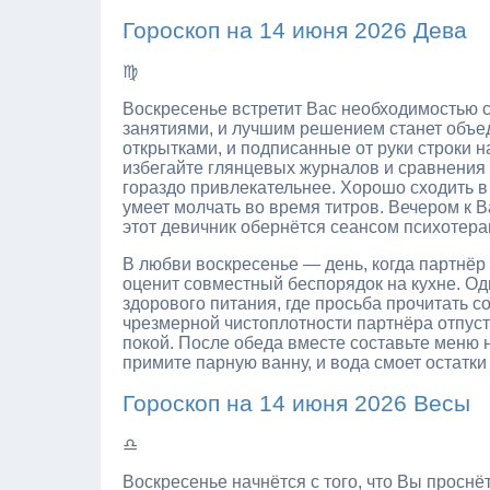
Гороскоп на 14 июня 2026 Дева
♍
Воскресенье встретит Вас необходимостью 
занятиями, и лучшим решением станет объед
открытками, и подписанные от руки строки н
избегайте глянцевых журналов и сравнени
гораздо привлекательнее. Хорошо сходить в 
умеет молчать во время титров. Вечером к В
этот девичник обернётся сеансом психотера
В любви воскресенье — день, когда партнё
оценит совместный беспорядок на кухне. Од
здорового питания, где просьба прочитать со
чрезмерной чистоплотности партнёра отпуст
покой. После обеда вместе составьте меню 
примите парную ванну, и вода смоет остатки
Гороскоп на 14 июня 2026 Весы
♎
Воскресенье начнётся с того, что Вы проснё