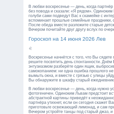
В любви воскресенье — день, когда партнёр 
без повода и сказали: «Я рядом». Одиноким 
голуби сами подведут Вас к скамейке с инте
вспоминает прошлые семейные праздники, с
После обеда вместе разложите старые детск
Вечером почитайте друг другу вслух по очер
Гороскоп на 14 июня 2026 Лев
♌
Воскресенье начнётся с того, что Вы сядете 
решите посвятить день спонтанности. Днём 
энтузиазмом разберёте один ящик, выбросив
самокопанием: ни одна ошибка прошлого не 
вымыть окна, и вместе с грязью с улицы уй
Вы обнаружите в шкафу старый ежедневник, 
В любви воскресенье — день, когда нужно ус
фотогеничен. Одиноким Львам предстоит вст
абстрактной картины приведёт к неожиданн
партнёра утихнет, если он сегодня скажет В
приготовьте освежающий лимонад, и сам пр
Вечером устройте танцы под старый джаз, и 