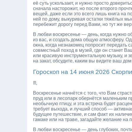
её суть ускользает, и нужно просто доверит
сначала насторожит, но после второго проч
вещей, даже если это всего лишь книга на п
ней по дому, выкуривая остатки тяжёлых мы
перебежит дорогу перед Вами, но тут же вер
В любви воскресенье — день, когда нужно обс
из вас, и создать дома общую атмосферу. О
окна, когда незнакомец попросит передать с
совместный поход в музей, где он станет В
или красивую инструментальную музыку, и зв
на закат, обсудите, каким вы видите ваш дом 
Гороскоп на 14 июня 2026 Скорп
♏
Воскресенье начнётся с того, что Вам страст
пруд или в лесопарк обернётся маленьким п
необычную птицу, и эта встреча будет расцен
требует выхода, и лучший способ — активна
будущее путешествие, и сам факт их наличи
гамаке или на траве, загадайте желание на 
В любви воскресенье — день глубоких, почт