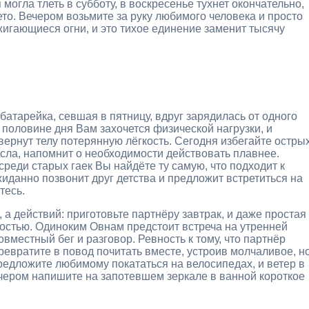
могла тлеть в субботу, в воскресенье тухнет окончательно,
то. Вечером возьмите за руку любимого человека и просто
ажигающиеся огни, и это тихое единение заменит тысячу
батарейка, севшая в пятницу, вдруг зарядилась от одного
 половине дня Вам захочется физической нагрузки, и
вернут телу потерянную лёгкость. Сегодня избегайте остры
асла, напомнит о необходимости действовать плавнее.
реди старых гаек Вы найдёте ту самую, что подходит к
данно позвонит друг детства и предложит встретиться на
тесь.
 а действий: приготовьте партнёру завтрак, и даже простая
ностью. Одиноким Овнам предстоит встреча на утренней
вместный бег и разговор. Ревность к тому, что партнёр
превратите в повод почитать вместе, устроив молчаливое, н
редложите любимому покататься на велосипедах, и ветер в
чером напишите на запотевшем зеркале в ванной короткое