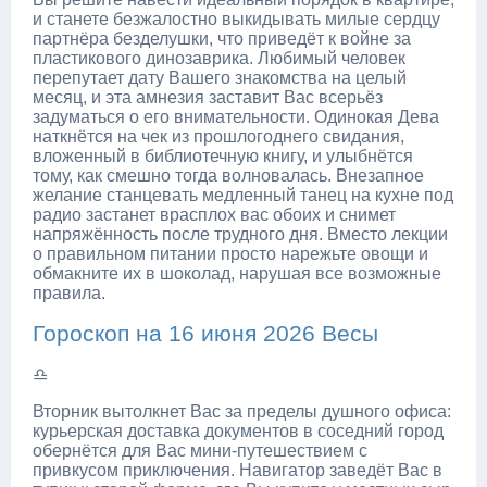
и станете безжалостно выкидывать милые сердцу
партнёра безделушки, что приведёт к войне за
пластикового динозаврика. Любимый человек
перепутает дату Вашего знакомства на целый
месяц, и эта амнезия заставит Вас всерьёз
задуматься о его внимательности. Одинокая Дева
наткнётся на чек из прошлогоднего свидания,
вложенный в библиотечную книгу, и улыбнётся
тому, как смешно тогда волновалась. Внезапное
желание станцевать медленный танец на кухне под
радио застанет врасплох вас обоих и снимет
напряжённость после трудного дня. Вместо лекции
о правильном питании просто нарежьте овощи и
обмакните их в шоколад, нарушая все возможные
правила.
Гороскоп на 16 июня 2026 Весы
♎
Вторник вытолкнет Вас за пределы душного офиса:
курьерская доставка документов в соседний город
обернётся для Вас мини-путешествием с
привкусом приключения. Навигатор заведёт Вас в