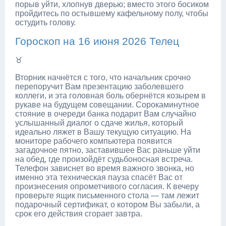
порыв уйти, хлопнув дверью; вместо этого босиком
пройдитесь по остывшему кафельному полу, чтобы
остудить голову.
Гороскоп на 16 июня 2026 Телец
♉
Вторник начнётся с того, что начальник срочно
перепоручит Вам презентацию заболевшего
коллеги, и эта головная боль обернётся козырем в
рукаве на будущем совещании. Сорокаминутное
стояние в очереди банка подарит Вам случайно
услышанный диалог о сдаче жилья, который
идеально ляжет в Вашу текущую ситуацию. На
мониторе рабочего компьютера появится
загадочное пятно, заставившее Вас раньше уйти
на обед, где произойдёт судьбоносная встреча.
Телефон зависнет во время важного звонка, но
именно эта техническая пауза спасёт Вас от
произнесения опрометчивого согласия. К вечеру
проверьте ящик письменного стола — там лежит
подарочный сертификат, о котором Вы забыли, а
срок его действия сгорает завтра.