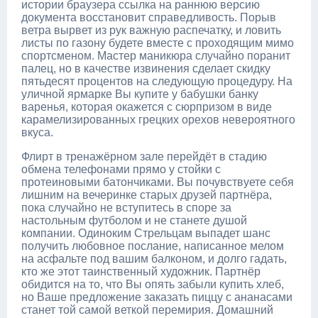
истории браузера ссылка на раннюю версию
документа восстановит справедливость. Порыв
ветра вырвет из рук важную распечатку, и ловить
листы по газону будете вместе с проходящим мимо
спортсменом. Мастер маникюра случайно поранит
палец, но в качестве извинения сделает скидку
пятьдесят процентов на следующую процедуру. На
уличной ярмарке Вы купите у бабушки банку
варенья, которая окажется с сюрпризом в виде
карамелизированных грецких орехов невероятного
вкуса.
Флирт в тренажёрном зале перейдёт в стадию
обмена телефонами прямо у стойки с
протеиновыми батончиками. Вы почувствуете себя
лишним на вечеринке старых друзей партнёра,
пока случайно не вступитесь в споре за
настольным футболом и не станете душой
компании. Одиноким Стрельцам выпадет шанс
получить любовное послание, написанное мелом
на асфальте под вашим балконом, и долго гадать,
кто же этот таинственный художник. Партнёр
обидится на то, что Вы опять забыли купить хлеб,
но Ваше предложение заказать пиццу с ананасами
станет той самой веткой перемирия. Домашний