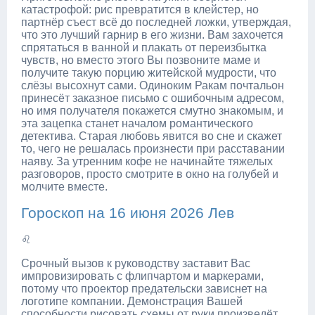
катастрофой: рис превратится в клейстер, но
партнёр съест всё до последней ложки, утверждая,
что это лучший гарнир в его жизни. Вам захочется
спрятаться в ванной и плакать от переизбытка
чувств, но вместо этого Вы позвоните маме и
получите такую порцию житейской мудрости, что
слёзы высохнут сами. Одиноким Ракам почтальон
принесёт заказное письмо с ошибочным адресом,
но имя получателя покажется смутно знакомым, и
эта зацепка станет началом романтического
детектива. Старая любовь явится во сне и скажет
то, чего не решалась произнести при расставании
наяву. За утренним кофе не начинайте тяжелых
разговоров, просто смотрите в окно на голубей и
молчите вместе.
Гороскоп на 16 июня 2026 Лев
♌
Срочный вызов к руководству заставит Вас
импровизировать с флипчартом и маркерами,
потому что проектор предательски зависнет на
логотипе компании. Демонстрация Вашей
способности рисовать схемы от руки произведёт