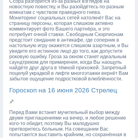
Ссора разгорится из-за разных взглядов на
новостную повестку, и Вы разойдётесь по разным
комнатам с чувством праведного гнева.
Мониторинг социальных сетей натолкнёт Вас на
страницу персоны, которая слишком активно
комментирует фото Вашего партнёра, и это
потребует очной ставки. Свободным Скорпионам
предстоит свидание в антикафе, где соперник в
настольную игру окажется слишком азартным, и Вы
увидите его истинное лицо до того, как допустите
роковую ошибку. Гроза за окном станет идеальным
саундтреком для примирения, когда Вы наощупь
найдёте друг друга в тёмной прихожей. Запретный
поцелуй украдкой в лифте многоэтажки вернёт Вам
забытое ощущение подростковой влюблённости.
Гороскоп на 16 июня 2026 Стрелец
♐
Перед Вами встанет мучительный выбор между
двумя приглашениями на вечер, и любое решение
кого-то обидит, поэтому Вы малодушно
притворитесь больным. На совещании Вас
попытаются выставить крайним, но сохранённая в