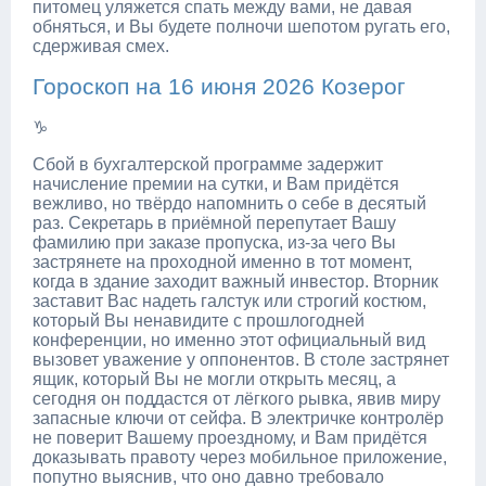
питомец уляжется спать между вами, не давая
обняться, и Вы будете полночи шепотом ругать его,
сдерживая смех.
Гороскоп на 16 июня 2026 Козерог
♑
Сбой в бухгалтерской программе задержит
начисление премии на сутки, и Вам придётся
вежливо, но твёрдо напомнить о себе в десятый
раз. Секретарь в приёмной перепутает Вашу
фамилию при заказе пропуска, из-за чего Вы
застрянете на проходной именно в тот момент,
когда в здание заходит важный инвестор. Вторник
заставит Вас надеть галстук или строгий костюм,
который Вы ненавидите с прошлогодней
конференции, но именно этот официальный вид
вызовет уважение у оппонентов. В столе застрянет
ящик, который Вы не могли открыть месяц, а
сегодня он поддастся от лёгкого рывка, явив миру
запасные ключи от сейфа. В электричке контролёр
не поверит Вашему проездному, и Вам придётся
доказывать правоту через мобильное приложение,
попутно выяснив, что оно давно требовало