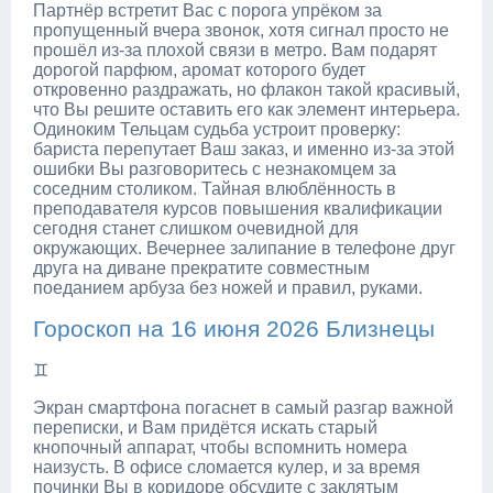
Партнёр встретит Вас с порога упрёком за
пропущенный вчера звонок, хотя сигнал просто не
прошёл из-за плохой связи в метро. Вам подарят
дорогой парфюм, аромат которого будет
откровенно раздражать, но флакон такой красивый,
что Вы решите оставить его как элемент интерьера.
Одиноким Тельцам судьба устроит проверку:
бариста перепутает Ваш заказ, и именно из-за этой
ошибки Вы разговоритесь с незнакомцем за
соседним столиком. Тайная влюблённость в
преподавателя курсов повышения квалификации
сегодня станет слишком очевидной для
окружающих. Вечернее залипание в телефоне друг
друга на диване прекратите совместным
поеданием арбуза без ножей и правил, руками.
Гороскоп на 16 июня 2026 Близнецы
♊
Экран смартфона погаснет в самый разгар важной
переписки, и Вам придётся искать старый
кнопочный аппарат, чтобы вспомнить номера
наизусть. В офисе сломается кулер, и за время
починки Вы в коридоре обсудите с заклятым