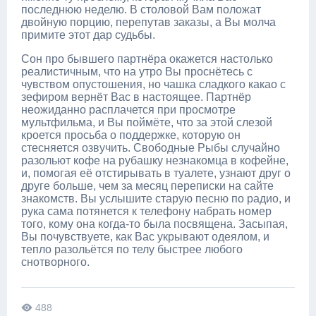
последнюю неделю. В столовой Вам положат
двойную порцию, перепутав заказы, а Вы молча
примите этот дар судьбы.
Сон про бывшего партнёра окажется настолько
реалистичным, что на утро Вы проснётесь с
чувством опустошения, но чашка сладкого какао с
зефиром вернёт Вас в настоящее. Партнёр
неожиданно расплачется при просмотре
мультфильма, и Вы поймёте, что за этой слезой
кроется просьба о поддержке, которую он
стесняется озвучить. Свободные Рыбы случайно
разольют кофе на рубашку незнакомца в кофейне,
и, помогая её отстирывать в туалете, узнают друг о
друге больше, чем за месяц переписки на сайте
знакомств. Вы услышите старую песню по радио, и
рука сама потянется к телефону набрать номер
того, кому она когда-то была посвящена. Засыпая,
Вы почувствуете, как Вас укрывают одеялом, и
тепло разольётся по телу быстрее любого
снотворного.
488