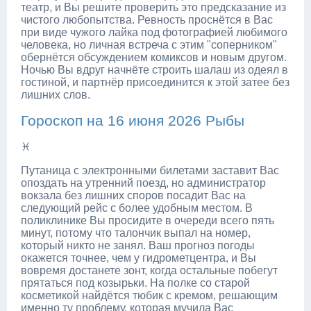
театр, и Вы решите проверить это предсказание из
чистого любопытства. Ревность проснётся в Вас
при виде чужого лайка под фотографией любимого
человека, но личная встреча с этим "соперником"
обернётся обсуждением комиксов и новым другом.
Ночью Вы вдруг начнёте строить шалаш из одеял в
гостиной, и партнёр присоединится к этой затее без
лишних слов.
Гороскоп на 16 июня 2026 Рыбы
♓
Путаница с электронными билетами заставит Вас
опоздать на утренний поезд, но администратор
вокзала без лишних споров посадит Вас на
следующий рейс с более удобным местом. В
поликлинике Вы просидите в очереди всего пять
минут, потому что талончик выпал на номер,
который никто не занял. Ваш прогноз погоды
окажется точнее, чем у гидрометцентра, и Вы
вовремя достанете зонт, когда остальные побегут
прятаться под козырьки. На полке со старой
косметикой найдётся тюбик с кремом, решающим
именно ту проблему, которая мучила Вас