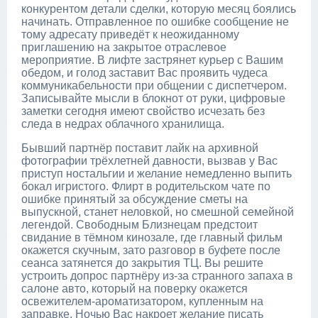
конкурентом детали сделки, которую месяц боялись
начинать. Отправленное по ошибке сообщение не
тому адресату приведёт к неожиданному
приглашению на закрытое отраслевое
мероприятие. В лифте застрянет курьер с Вашим
обедом, и голод заставит Вас проявить чудеса
коммуникабельности при общении с диспетчером.
Записывайте мысли в блокнот от руки, цифровые
заметки сегодня имеют свойство исчезать без
следа в недрах облачного хранилища.
Бывший партнёр поставит лайк на архивной
фотографии трёхлетней давности, вызвав у Вас
приступ ностальгии и желание немедленно выпить
бокал игристого. Флирт в родительском чате по
ошибке принятый за обсуждение сметы на
выпускной, станет неловкой, но смешной семейной
легендой. Свободным Близнецам предстоит
свидание в тёмном кинозале, где главный фильм
окажется скучным, зато разговор в буфете после
сеанса затянется до закрытия ТЦ. Вы решите
устроить допрос партнёру из-за странного запаха в
салоне авто, который на поверку окажется
освежителем-ароматизатором, купленным на
заправке. Ночью Вас накроет желание писать