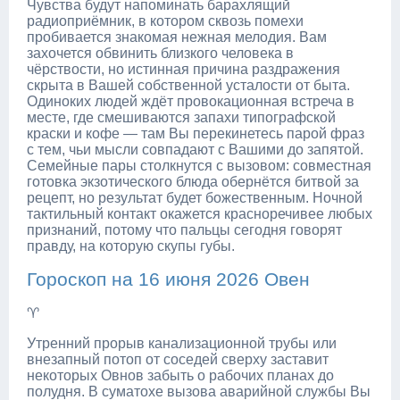
Чувства будут напоминать барахлящий
радиоприёмник, в котором сквозь помехи
пробивается знакомая нежная мелодия. Вам
захочется обвинить близкого человека в
чёрствости, но истинная причина раздражения
скрыта в Вашей собственной усталости от быта.
Одиноких людей ждёт провокационная встреча в
месте, где смешиваются запахи типографской
краски и кофе — там Вы перекинетесь парой фраз
с тем, чьи мысли совпадают с Вашими до запятой.
Семейные пары столкнутся с вызовом: совместная
готовка экзотического блюда обернётся битвой за
рецепт, но результат будет божественным. Ночной
тактильный контакт окажется красноречивее любых
признаний, потому что пальцы сегодня говорят
правду, на которую скупы губы.
Гороскоп на 16 июня 2026 Овен
♈
Утренний прорыв канализационной трубы или
внезапный потоп от соседей сверху заставит
некоторых Овнов забыть о рабочих планах до
полудня. В суматохе вызова аварийной службы Вы