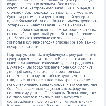
фурор и внезапно возвысит Вас в глазах
скептически настроенного заказчика. В очереди в
столовой Вам подложат свинью, заняв место, но
буфетчица компенсирует это порцией десерта
вдвое больше обычной. Шальная мысль проверить
лотерейный билет, завалявшийся в кармане
плаща, обернётся выигрышем, которого хватит на
скромный, но приятный ужин. Во второй половине
дня берегите голосовые связки — споры до
хрипоты в курилке сегодня опасны срывом важной
вечерней встречи.
Партнёр устроит Вам публичную сцену ревности в
супермаркете из-за того, что Вы слишком долго
выбирали авокадо, консультируясь с продавцом-
мужчиной. Вы гордо покинете поле боя, хлопнув
дверцей холодильника, но через полчаса
вернётесь, потому что забыли купить молоко.
Свидание на крыше в плетёных креслах окажется
испорчено нашествием комаров, и эта совместная
борьба с насекомыми сделает атмосферу по-
настоящему уютной. Свободным Львам попадётся
на глаза анкета в приложении знакомств с
фотографией на фоне картины, которая висит у
Вас дома — это знак обратить внимание. Бурное