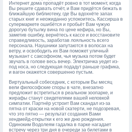
Интернет дома пропадёт ровно в тот момент, когда
Вы решите сдавать отчёт, и Вам придётся бежать в
ближайшую библиотеку, где Вы вдохнёте запах
старых книг и неожиданно успокоитесь. Кассирша в
супермаркете ошибётся и пробьёт Вам чужую
дорогую бутылку вина по цене кефира, но Вы,
заметив ошибку, вернётесь к кассе и восстановите
справедливость, заработав лояльность всего
персонала. Наушники запутаются в волосах на
ветру, и освободить их Вам поможет уличный
музыкант с саксофоном, чья музыка потом будет
звучать в голове весь вечер. Электричка уедет из-
под носа, но следующая подадут раньше графика,
и вагон окажется совершенно пустым.
Виртуальный собеседник, с которым Вы месяц
вели философские споры в чате, внезапно
предложит встретиться в реальном зоопарке, и
жирафы станут свидетелями вашей неловкой
симпатии. Партнёр устроит Вам скандал из-за
пятна от краски на новой скатерти, не подозревая,
что это пятно — результат создания Вами
хендмейд-открытки к его же дню рождения.
Одиноким Водолеям гадалка в парке нагадает
встречу через три дня в очереди за билетами в