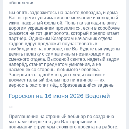
обновления.
Вы опять задержитесь на работе допоздна, и дома
Вас встретит ультимативное молчание и холодный
ужин, накрытый фольгой. Попытка загладить вину
дорогим украшением провалится, если в коробочке
окажется не тот цвет золота, который предпочитает
партнёр. Одиноким Козерогам начальник отдела
кадров вдруг предложит поучаствовать в
тимбилдинге на природе, где Вы будете вынуждены
делить палатку с симпатичным незнакомцем из
смежного отдела. Выходной свитер, надетый задом
наперёд, станет предметом умиления, а не
насмешек со стороны любимого человека.
Завернитесь вдвоём в один плед и включите
документальный фильм про пингвинов — их
верность растопит лёд, образовавшийся за день.
Гороскоп на 16 июня 2026 Водолей
♒
Приглашение на странный вебинар по созданию
макраме обернётся для Вас прорывом в
понимании структуры сложного проекта на работе.