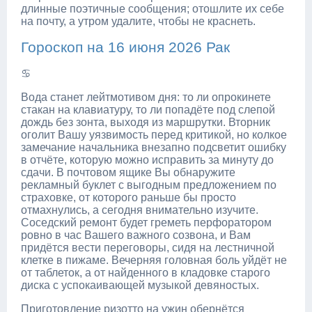
длинные поэтичные сообщения; отошлите их себе
на почту, а утром удалите, чтобы не краснеть.
Гороскоп на 16 июня 2026 Рак
♋
Вода станет лейтмотивом дня: то ли опрокинете
стакан на клавиатуру, то ли попадёте под слепой
дождь без зонта, выходя из маршрутки. Вторник
оголит Вашу уязвимость перед критикой, но колкое
замечание начальника внезапно подсветит ошибку
в отчёте, которую можно исправить за минуту до
сдачи. В почтовом ящике Вы обнаружите
рекламный буклет с выгодным предложением по
страховке, от которого раньше бы просто
отмахнулись, а сегодня внимательно изучите.
Соседский ремонт будет греметь перфоратором
ровно в час Вашего важного созвона, и Вам
придётся вести переговоры, сидя на лестничной
клетке в пижаме. Вечерняя головная боль уйдёт не
от таблеток, а от найденного в кладовке старого
диска с успокаивающей музыкой девяностых.
Приготовление ризотто на ужин обернётся