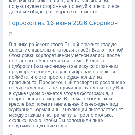
как личный салют в вашу честь. Засыпая, Вы
почувствуете осторожный поцелуй в плечо, и все
дневные обиды растворятся в темноте.
Гороскоп на 16 июня 2026 Скорпион
♏
В ящике рабочего стола Вы обнаружите старую
флешку с паролями, которая спасёт Вас от полной
блокировки корпоративной учётной записи после
внезапного обновления системы. Коллега
подбросит Вам анонимную записку со странным
предупреждением, но расшифровав почерк, Вы
поймёте, что это просто неудачная шутка
практиканта. Просроченный паспорт на ресепшене
госучреждения станет причиной скандала, но у Вас
в сумке чудом окажется вторая фотография, и
вопрос решится миром. В стоматологическом
кресле Вас посетит гениальная бизнес-идея под
жужжание бормашины. Чихающий лифт застрянет
между этажами на три минуты, ровно столько,
сколько нужно, чтобы Вы запомнили лицо
попутчика на долгие годы.