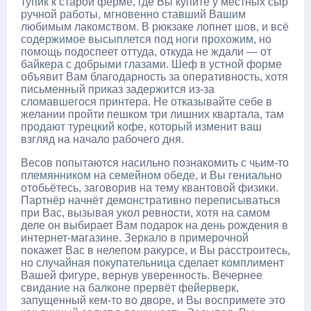
тупик к старой ферме, где Вы купите у местных сыр
ручной работы, мгновенно ставший Вашим
любимым лакомством. В рюкзаке лопнет шов, и всё
содержимое высыплется под ноги прохожим, но
помощь подоспеет оттуда, откуда не ждали — от
байкера с добрыми глазами. Шеф в устной форме
объявит Вам благодарность за оперативность, хотя
письменный приказ задержится из-за
сломавшегося принтера. Не отказывайте себе в
желании пройти пешком три лишних квартала, там
продают турецкий кофе, который изменит ваш
взгляд на начало рабочего дня.
Весов попытаются насильно познакомить с чьим-то
племянником на семейном обеде, и Вы гениально
отобьётесь, заговорив на тему квантовой физики.
Партнёр начнёт демонстративно переписываться
при Вас, вызывая укол ревности, хотя на самом
деле он выбирает Вам подарок на день рождения в
интернет-магазине. Зеркало в примерочной
покажет Вас в нелепом ракурсе, и Вы расстроитесь,
но случайная покупательница сделает комплимент
Вашей фигуре, вернув уверенность. Вечернее
свидание на балконе прервёт фейерверк,
запущенный кем-то во дворе, и Вы воспримете это