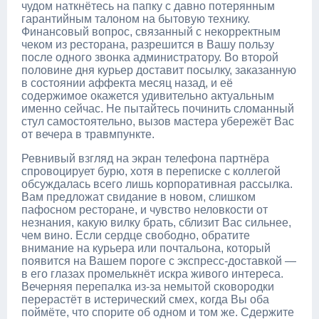
чудом наткнётесь на папку с давно потерянным
гарантийным талоном на бытовую технику.
Финансовый вопрос, связанный с некорректным
чеком из ресторана, разрешится в Вашу пользу
после одного звонка администратору. Во второй
половине дня курьер доставит посылку, заказанную
в состоянии аффекта месяц назад, и её
содержимое окажется удивительно актуальным
именно сейчас. Не пытайтесь починить сломанный
стул самостоятельно, вызов мастера убережёт Вас
от вечера в травмпункте.
Ревнивый взгляд на экран телефона партнёра
спровоцирует бурю, хотя в переписке с коллегой
обсуждалась всего лишь корпоративная рассылка.
Вам предложат свидание в новом, слишком
пафосном ресторане, и чувство неловкости от
незнания, какую вилку брать, сблизит Вас сильнее,
чем вино. Если сердце свободно, обратите
внимание на курьера или почтальона, который
появится на Вашем пороге с экспресс-доставкой —
в его глазах промелькнёт искра живого интереса.
Вечерняя перепалка из-за немытой сковородки
перерастёт в истерический смех, когда Вы оба
поймёте, что спорите об одном и том же. Сдержите