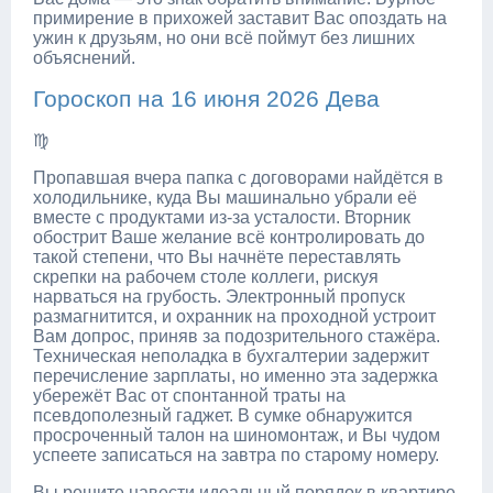
примирение в прихожей заставит Вас опоздать на
ужин к друзьям, но они всё поймут без лишних
объяснений.
Гороскоп на 16 июня 2026 Дева
♍
Пропавшая вчера папка с договорами найдётся в
холодильнике, куда Вы машинально убрали её
вместе с продуктами из-за усталости. Вторник
обострит Ваше желание всё контролировать до
такой степени, что Вы начнёте переставлять
скрепки на рабочем столе коллеги, рискуя
нарваться на грубость. Электронный пропуск
размагнитится, и охранник на проходной устроит
Вам допрос, приняв за подозрительного стажёра.
Техническая неполадка в бухгалтерии задержит
перечисление зарплаты, но именно эта задержка
убережёт Вас от спонтанной траты на
псевдополезный гаджет. В сумке обнаружится
просроченный талон на шиномонтаж, и Вы чудом
успеете записаться на завтра по старому номеру.
Вы решите навести идеальный порядок в квартире,