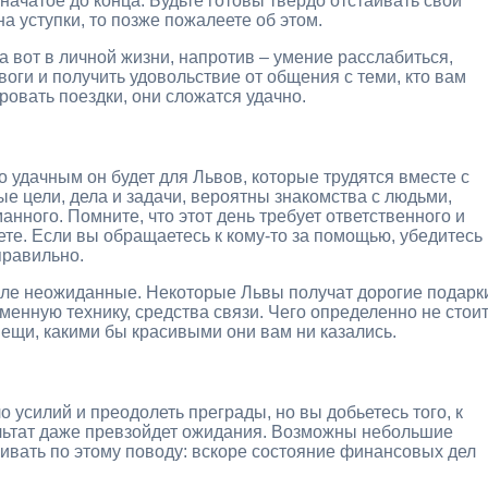
начатое до конца. Будьте готовы твердо отстаивать свои
а уступки, то позже пожалеете об этом.
а вот в личной жизни, напротив – умение расслабиться,
оги и получить удовольствие от общения с теми, кто вам
ровать поездки, они сложатся удачно.
 удачным он будет для Львов, которые трудятся вместе с
е цели, дела и задачи, вероятны знакомства с людьми,
нного. Помните, что этот день требует ответственного и
ете. Если вы обращаетесь к кому-то за помощью, убедитесь
правильно.
ле неожиданные. Некоторые Львы получат дорогие подарк
енную технику, средства связи. Чего определенно не стои
вещи, какими бы красивыми они вам ни казались.
 усилий и преодолеть преграды, но вы добьетесь того, к
ультат даже превзойдет ожидания. Возможны небольшие
ивать по этому поводу: вскоре состояние финансовых дел