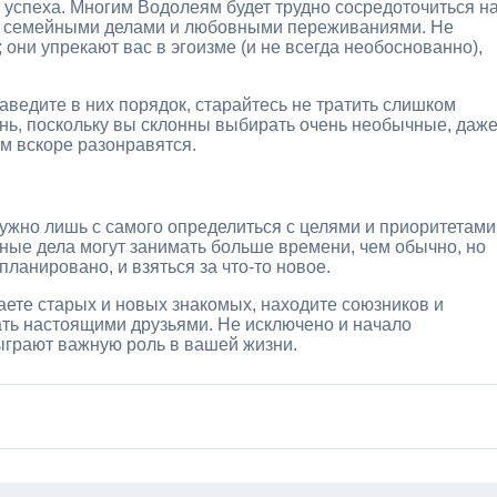
 успеха. Многим Водолеям будет трудно сосредоточиться н
ты семейными делами и любовными переживаниями. Не
 они упрекают вас в эгоизме (и не всегда необоснованно),
ведите в них порядок, старайтесь не тратить слишком
ень, поскольку вы склонны выбирать очень необычные, даж
ам вскоре разонравятся.
нужно лишь с самого определиться с целями и приоритетами
ные дела могут занимать больше времени, чем обычно, но
планировано, и взяться за что-то новое.
ете старых и новых знакомых, находите союзников и
ать настоящими друзьями. Не исключено и начало
ыграют важную роль в вашей жизни.