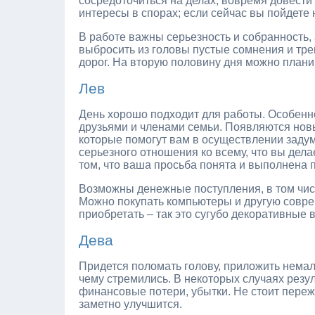
сосредоточиться на делах, вовремя довести 
интересы в спорах; если сейчас вы пойдете н
В работе важны серьезность и собранность, 
выбросить из головы пустые сомнения и трев
дорог. На вторую половину дня можно плани
Лев
День хорошо подходит для работы. Особенно
друзьями и членами семьи. Появляются новы
которые помогут вам в осуществлении задума
серьезного отношения ко всему, что вы дела
том, что ваша просьба понята и выполнена 
Возможны денежные поступления, в том чис
Можно покупать компьютеры и другую соврем
приобретать – так это сугубо декоративные 
Дева
Придется поломать голову, приложить немало
чему стремились. В некоторых случаях рез
финансовые потери, убытки. Не стоит переж
заметно улучшится.