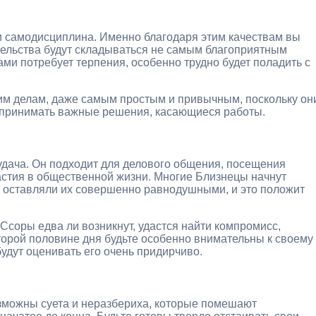
 и самодисциплина. Именно благодаря этим качествам вы
тельства будут складываться не самым благоприятным
ми потребует терпения, особенно трудно будет поладить с
щим делам, даже самым простым и привычным, поскольку он
 принимать важные решения, касающиеся работы.
удача. Он подходит для делового общения, посещения
частия в общественной жизни. Многие Близнецы начнут
 оставляли их совершенно равнодушными, и это положит
соры едва ли возникнут, удастся найти компромисс,
торой половине дня будьте особенно внимательны к своему
удут оценивать его очень придирчиво.
зможны суета и неразбериха, которые помешают