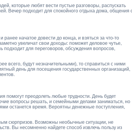
юдей, которые любят вести пустые разговоры, распускать
ей. Вечер подходит для спокойного отдыха дома, общения 
 ранее начатое довести до конца, и взяться за что-то
аметно увеличат свои доходы: поможет деловое чутье,
нь подходит для переговоров, обсуждения вопросов,
рее всего, будут незначительными), то справиться с ними
иятный день для посещения государственных организаций,
ментов.
ция помогут преодолеть любые трудности. День будет
очие вопросы решать, и семейными делами заниматься, но
зьями останется время. Вероятны денежные поступления,
лным сюрпризов. Возможны необычные ситуации, не
ьств. Вы несомненно найдете способ извлечь пользу из