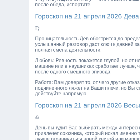
после обеда, испортите.
Гороскоп на 21 апреля 2026 Дева
♍
Проницательность Дев обострится до предел
услышанный разговор даст ключ к давней заг
полная смена деятельности.
Любовь: Ревность покажется глупой, но от н
машине или в наушниках сработает лучше, ч
после одного смешного эпизода.
Работа: Вам доверят то, от чего другие от
подчиненного ляжет на Ваши плечи, но Вы с
действуйте напрямую.
Гороскоп на 21 апреля 2026 Весы
♎
День вынудит Вас выбирать между интересн
привлечет союзника, который искал именно 
лучше ограничиться новой книгой или марш