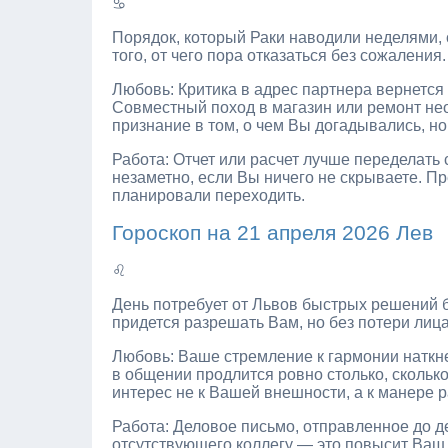
♋
Порядок, который Раки наводили неделями, 
того, от чего пора отказаться без сожалени
Любовь: Критика в адрес партнера вернетс
Совместный поход в магазин или ремонт не
признание в том, о чем Вы догадывались, но
Работа: Отчет или расчет лучше переделать 
незаметно, если Вы ничего не скрываете. П
планировали переходить.
Гороскоп на 21 апреля 2026 Лев
♌
День потребует от Львов быстрых решений б
придется разрешать Вам, но без потери лица
Любовь: Ваше стремление к гармонии наткне
в общении продлится ровно столько, сколь
интерес не к Вашей внешности, а к манере р
Работа: Деловое письмо, отправленное до д
отсутствующего коллегу — это повысит Ваш а