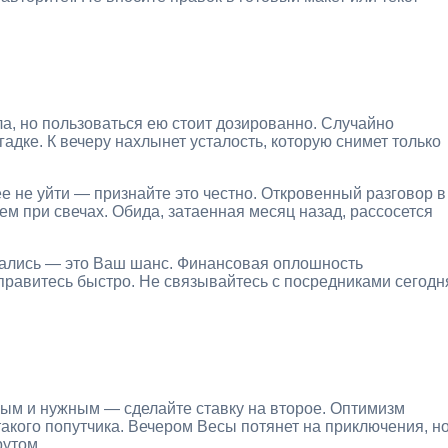
а, но пользоваться ею стоит дозированно. Случайно
адке. К вечеру нахлынет усталость, которую снимет только
ее не уйти — признайте это честно. Откровенный разговор в
ем при свечах. Обида, затаенная месяц назад, рассосется
казались — это Ваш шанс. Финансовая оплошность
правитесь быстро. Не связывайтесь с посредниками сегодн
ым и нужным — сделайте ставку на второе. Оптимизм
такого попутчика. Вечером Весы потянет на приключения, н
рутом.