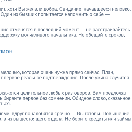
ит, хотя Вы желали добра. Свидание, начавшееся неловко,
 Один из бывших попытается напомнить о себе —
ние отменятся в последний момент — не расстраивайтесь.
поддержку молчаливого начальника. Не обещайте сроков,
пион
мелочью, которая очень нужна прямо сейчас. План,
ит первое реальное подтверждение. После ужина случится
окажется целительнее любых разговоров. Вам предложат
ыбирайте первое без сомнений. Обидное слово, сказанное
ться.
лями, вдруг понадобятся срочно — Вы готовы. Повышение
а, а из вышестоящего отдела. Не берите кредиты или займы