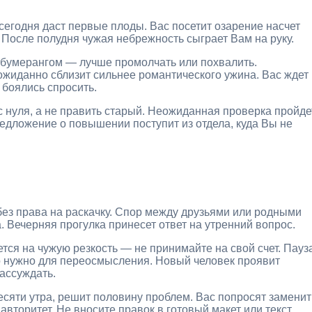
сегодня даст первые плоды. Вас посетит озарение насчет
я. После полудня чужая небрежность сыграет Вам на руку.
я бумерангом — лучше промолчать или похвалить.
ожиданно сблизит сильнее романтического ужина. Вас ждет
 боялись спросить.
с нуля, а не править старый. Неожиданная проверка пройде
редложение о повышении поступит из отдела, куда Вы не
ез права на раскачку. Спор между друзьями или родными
. Вечерняя прогулка принесет ответ на утренний вопрос.
тся на чужую резкость — не принимайте на свой счет. Пауз
ко нужно для переосмысления. Новый человек проявит
ассуждать.
есяти утра, решит половину проблем. Вас попросят заменит
вторитет. Не вносите правок в готовый макет или текст