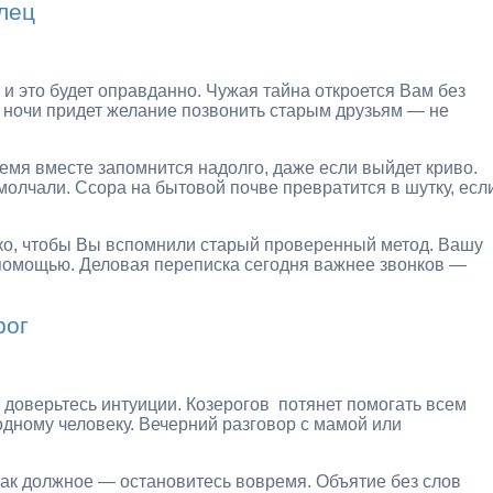
лец
и это будет оправданно. Чужая тайна откроется Вам без
К ночи придет желание позвонить старым друзьям — не
мя вместе запомнится надолго, даже если выйдет криво.
молчали. Ссора на бытовой почве превратится в шутку, есл
ько, чтобы Вы вспомнили старый проверенный метод. Вашу
а помощью. Деловая переписка сегодня важнее звонков —
рог
доверьтесь интуиции. Козерогов потянет помогать всем
одному человеку. Вечерний разговор с мамой или
как должное — остановитесь вовремя. Объятие без слов