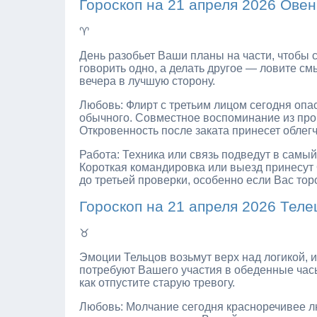
Гороскоп на 21 апреля 2026 Овен
♈
День разобьет Ваши планы на части, чтобы с
говорить одно, а делать другое — ловите с
вечера в лучшую сторону.
Любовь: Флирт с третьим лицом сегодня опа
обычного. Совместное воспоминание из прош
Откровенность после заката принесет облег
Работа: Техника или связь подведут в сам
Короткая командировка или выезд принесу
до третьей проверки, особенно если Вас тор
Гороскоп на 21 апреля 2026 Теле
♉
Эмоции Тельцов возьмут верх над логикой, 
потребуют Вашего участия в обеденные часы
как отпустите старую тревогу.
Любовь: Молчание сегодня красноречивее лю