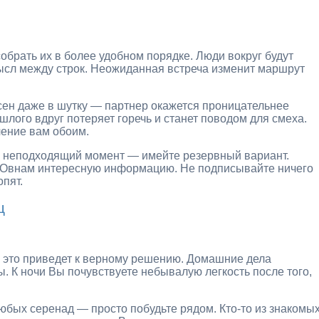
обрать их в более удобном порядке. Люди вокруг будут
мысл между строк. Неожиданная встреча изменит маршрут
сен даже в шутку — партнер окажется проницательнее
лого вдруг потеряет горечь и станет поводом для смеха.
чение вам обоим.
ый неподходящий момент — имейте резервный вариант.
т Овнам интересную информацию. Не подписывайте ничего
опят.
ц
и это приведет к верному решению. Домашние дела
. К ночи Вы почувствуете небывалую легкость после того,
бых серенад — просто побудьте рядом. Кто-то из знакомы