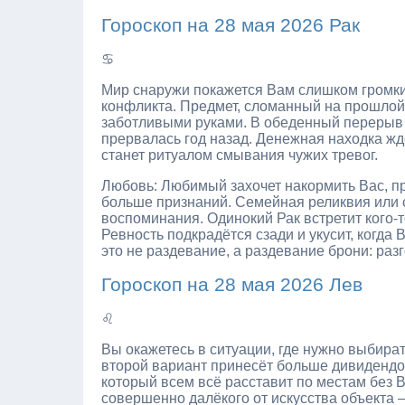
Гороскоп на 28 мая 2026 Рак
♋
Мир снаружи покажется Вам слишком громким
конфликта. Предмет, сломанный на прошлой
заботливыми руками. В обеденный перерыв В
прервалась год назад. Денежная находка жд
станет ритуалом смывания чужих тревог.
Любовь: Любимый захочет накормить Вас, при
больше признаний. Семейная реликвия или 
воспоминания. Одинокий Рак встретит кого-то
Ревность подкрадётся сзади и укусит, когда
это не раздевание, а раздевание брони: раз
Гороскоп на 28 мая 2026 Лев
♌
Вы окажетесь в ситуации, где нужно выбира
второй вариант принесёт больше дивидендов
который всем всё расставит по местам без 
совершенно далёкого от искусства объекта 