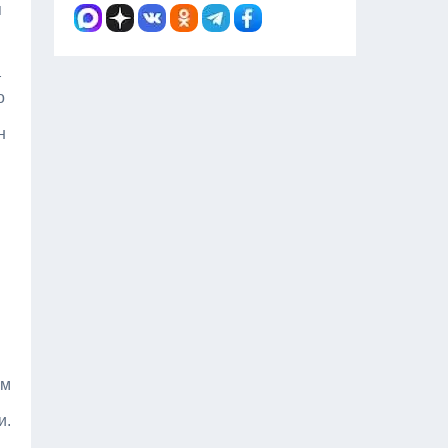
я
т
о
н
ом
и.