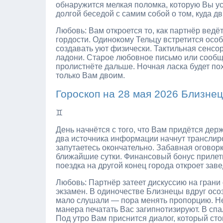
обнаружится мелкая поломка, которую Вы у
долгой беседой с самим собой о том, куда д
Любовь: Вам откроется то, как партнёр ведё
гордости. Одинокому Тельцу встретится особ
создавать уют физически. Тактильная сенсо
ладони. Старое любовное письмо или сообщ
пролистнёте дальше. Ночная ласка будет по
только Вам двоим.
Гороскоп на 28 мая 2026 Близне
♊
День начнётся с того, что Вам придётся держ
два источника информации начнут транслир
запутаетесь окончательно. Забавная оговорк
ближайшие сутки. Финансовый бонус прилети
поездка на другой конец города откроет за
Любовь: Партнёр затеет дискуссию на гран
экзамен. В одиночестве Близнецы вдруг осо
мало слушали — пора менять пропорцию. Не
манера печатать Вас загипнотизируют. В спа
Под утро Вам приснится диалог, который сто