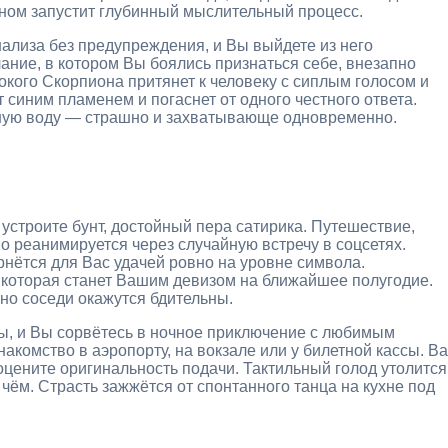
окном запустит глубинный мыслительный процесс.
ализа без предупреждения, и Вы выйдете из него
ние, в котором Вы боялись признаться себе, внезапно
окого Скорпиона притянет к человеку с сиплым голосом и
 синим пламенем и погаснет от одного честного ответа.
мную воду — страшно и захватывающе одновременно.
ы устроите бунт, достойный пера сатирика. Путешествие,
 реанимируется через случайную встречу в соцсетях.
рнётся для Вас удачей ровно на уровне символа.
 которая станет Вашим девизом на ближайшее полугодие.
 но соседи окажутся бдительны.
ны, и Вы сорвётесь в ночное приключение с любимым
акомство в аэропорту, на вокзале или у билетной кассы. В
оцените оригинальность подачи. Тактильный голод утолится
 чём. Страсть зажжётся от спонтанного танца на кухне под