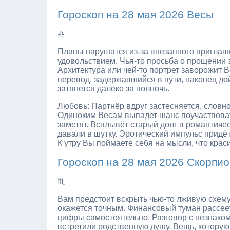
Гороскоп на 28 мая 2026 Весы
♎
Планы нарушатся из-за внезапного приглаше
удовольствием. Чья-то просьба о прощении 
Архитектура или чей-то портрет заворожит 
перевод, задержавшийся в пути, наконец до
затянется далеко за полночь.
Любовь: Партнёр вдруг застесняется, словно
Одиноким Весам выпадет шанс поучаствоват
заметят. Всплывёт старый долг в романтич
давали в шутку. Эротический импульс придё
К утру Вы поймаете себя на мысли, что крас
Гороскоп на 28 мая 2026 Скорпи
♏
Вам предстоит вскрыть чью-то лживую схему
окажется точным. Финансовый туман рассее
цифры самостоятельно. Разговор с незнако
встретили родственную душу. Вещь, которую