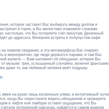
ния, которое заставит Вас выбирать между долгом и
застрянет в горле, и Вы милостиво поможете словами.
Вас настолько, что Вы потеряете счёт минутам. Денежный
йдёт до адресата. Вечерняя встреча в полупустом кафе
 на первом свидании, и эта метаморфоза Вас очарует.
ь в мероприятии, где люди держатся парами, и там Вас
еской валюте — Вам напомнят об обещании, которое Вы
т от музыки: трек, услышанный случайно, включит фантазию
иво даже то, как любимый человек мнёт подушку.
он
, имея на руках лишь косвенные улики, и интуитивный тычо
тся, когда Вы перестанете верить обещаниям и проверите
мцем в лифте или тамбуре оставит ощущение, что Вы
 считали потерянной навсегда, найдётся в самом видном