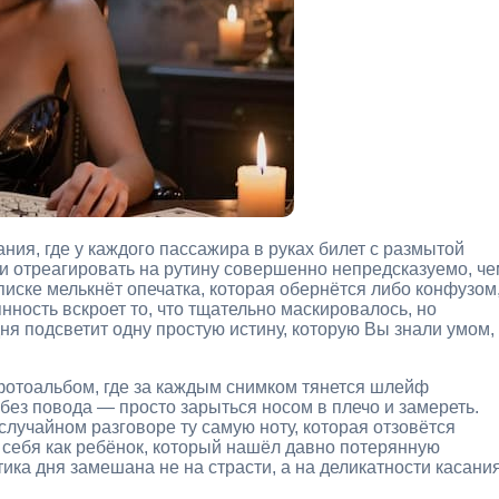
ния, где у каждого пассажира в руках билет с размытой
 и отреагировать на рутину совершенно непредсказуемо, че
писке мелькнёт опечатка, которая обернётся либо конфузом
ность вскроет то, что тщательно маскировалось, но
дня подсветит одну простую истину, которую Вы знали умом,
отоальбом, где за каждым снимком тянется шлейф
без повода — просто зарыться носом в плечо и замереть.
учайном разговоре ту самую ноту, которая отзовётся
 себя как ребёнок, который нашёл давно потерянную
тика дня замешана не на страсти, а на деликатности касания