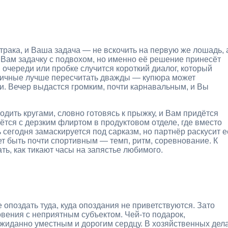
трака, и Ваша задача — не вскочить на первую же лошадь, 
т Вам задачку с подвохом, но именно её решение принесёт
 очереди или пробке случится короткий диалог, который
личные лучше пересчитать дважды — купюра может
ли. Вечер выдастся громким, почти карнавальным, и Вы
дить кругами, словно готовясь к прыжку, и Вам придётся
ётся с дерзким флиртом в продуктовом отделе, где вместо
сегодня замаскируется под сарказм, но партнёр раскусит е
т быть почти спортивным — темп, ритм, соревнование. К
ть, как тикают часы на запястье любимого.
е опоздать туда, куда опоздания не приветствуются. Зато
овения с неприятным субъектом. Чей-то подарок,
ожиданно уместным и дорогим сердцу. В хозяйственных дел