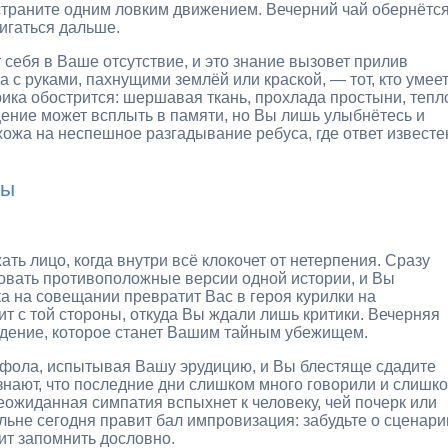
страните одним ловким движением. Вечерний чай обернётс
вигаться дальше.
т себя в Ваше отсутствие, и это знание вызовет прилив
а с руками, пахнущими землёй или краской, — тот, кто умее
рика обострится: шершавая ткань, прохлада простыни, тепл
ение может всплыть в памяти, но Вы лишь улыбнётесь и
хожа на неспешное разгадывание ребуса, где ответ известе
цы
ать лицо, когда внутри всё клокочет от нетерпения. Сразу
овать противоположные версии одной истории, и Вы
а на совещании превратит Вас в героя курилки на
т с той стороны, откуда Вы ждали лишь критики. Вечерняя
ведение, которое станет Вашим тайным убежищем.
и фола, испытывая Вашу эрудицию, и Вы блестяще сдадите
знают, что последние дни слишком много говорили и слишк
ожиданная симпатия вспыхнет к человеку, чей почерк или
льне сегодня правит бал импровизация: забудьте о сценари
ит запомнить дословно.