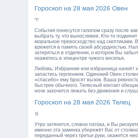
Гороскоп на 28 мая 2026 Овен
♈
События понесутся галопом сразу после зав
выбрать ту, что выносливее. Кто-то подкине
моральное превосходство над скептиками. В
врежется в память своей абсурдностью. На
затеряться в отделении, о котором Вы забы
окажетесь в эпицентре чужого веселья.
Любовь: Избранник или избранница начнёт хо
запастись терпением. Одинокий Овен столкн
«спасибо» ему бросят вызов. Ваша ревность 
быстрее обычного. Телесный контакт обещае
ночи захочется лежать без движения и слуша
Гороскоп на 28 мая 2026 Телец
♉
Утро затянется, словно патока, и Вы рискует
именно эта заминка убережёт Вас от столкн
переданный через третьи руки, окажется не