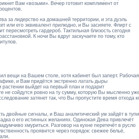
рикнет Вам «возьми». Вечер готовит комплимент от
роцентов.
тва за лидерство на домашней территории, и эта дуэль
ет или его эквивалент прилюдно, и Вы засияете. Флирт с
ит пересмотреть гардероб. Тактильная близость сегодня
асстановкой. К ночи Вы вдруг заскучаете по тому, кто
титулов.
ил вещи на Вашем столе, хотя кабинет был заперт. Рабочая
рафике, и Вам придётся экстренно латать дыры
 растении выйдет на первый план и подарит
е не сойдутся ровно на ту сумму, которую Вы мысленно уж
сследование затянет так, что Вы пропустите время отхода к
ть двойные сигналы, и Ваш аналитический ум зайдёт в тупи
гадка о его истинных желаниях. Одинокая Дева привлечёт
задумчиво хмуриться. Разговор на кухне перетечёт в русло
Чувственность проявится через порядок: свежее бельё,
али.