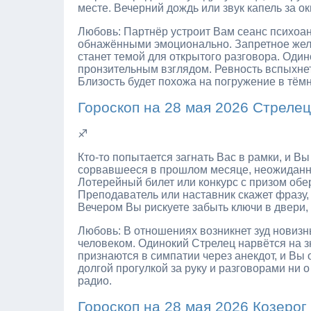
месте. Вечерний дождь или звук капель за 
Любовь: Партнёр устроит Вам сеанс психоан
обнажёнными эмоционально. Запретное жела
станет темой для открытого разговора. Один
пронзительным взглядом. Ревность вспыхнет
Близость будет похожа на погружение в тё
Гороскоп на 28 мая 2026 Стрелец
♐
Кто-то попытается загнать Вас в рамки, и В
сорвавшееся в прошлом месяце, неожиданно
Лотерейный билет или конкурс с призом обе
Преподаватель или наставник скажет фразу,
Вечером Вы рискуете забыть ключи в двери,
Любовь: В отношениях возникнет зуд новиз
человеком. Одинокий Стрелец нарвётся на зн
признаются в симпатии через анекдот, и Вы 
долгой прогулкой за руку и разговорами ни о
радио.
Гороскоп на 28 мая 2026 Козерог