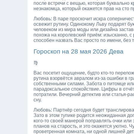
после встречи с вещью, которая буквально к
незнакомца, который окажется прав на сто п
Любовь: В паре проскочит искра соперничес
освежит рутину. Одинокому Льву подарят бук
человеком из мира моды или дизайна застав
похожа на королевский приём: изысканно, с р
способен назвать Вас просто по имени, без 
Гороскоп на 28 мая 2026 Дева
♍
Вас посетит ощущение, будто кто-то перелож
рутина взорвётся авралом из-за ошибки в г
собственными силами. Забота о питомце или
парадоксальное спокойствие. Цифры в отчёт
потратили. Вечерний детектив или статья-ра
сну.
Любовь: Партнёр сегодня будет транслирова
Зато в этом тупике родится неожиданная до
кого-то своей манерой поправлять очки или 
планов на старость, и это окажется уютно. 
проветренная комната, ни одной лишней дет