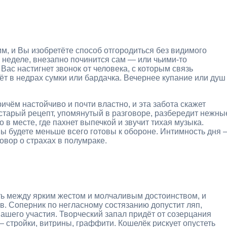
, и Вы изобретёте способ отгородиться без видимого
 неделе, внезапно починится сам — или чьими-то
ас настигнет звонок от человека, с которым связь
ёт в недрах сумки или бардачка. Вечернее купание или душ
чём настойчиво и почти властно, и эта забота скажет
старый рецепт, упомянутый в разговоре, разбередит нежны
 в месте, где пахнет выпечкой и звучит тихая музыка.
 Вы будете меньше всего готовы к обороне. Интимность дня
говор о страхах в полумраке.
ть между ярким жестом и молчаливым достоинством, и
. Соперник по негласному состязанию допустит ляп,
Вашего участия. Творческий запал придёт от созерцания
— стройки, витрины, граффити. Кошелёк рискует опустеть