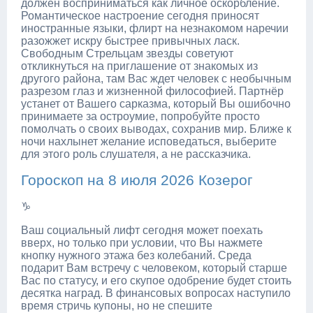
должен восприниматься как личное оскорбление.
Романтическое настроение сегодня приносят
иностранные языки, флирт на незнакомом наречии
разожжет искру быстрее привычных ласк.
Свободным Стрельцам звезды советуют
откликнуться на приглашение от знакомых из
другого района, там Вас ждет человек с необычным
разрезом глаз и жизненной философией. Партнёр
устанет от Вашего сарказма, который Вы ошибочно
принимаете за остроумие, попробуйте просто
помолчать о своих выводах, сохранив мир. Ближе к
ночи нахлынет желание исповедаться, выберите
для этого роль слушателя, а не рассказчика.
Гороскоп на 8 июля 2026 Козерог
♑
Ваш социальный лифт сегодня может поехать
вверх, но только при условии, что Вы нажмете
кнопку нужного этажа без колебаний. Среда
подарит Вам встречу с человеком, который старше
Вас по статусу, и его скупое одобрение будет стоить
десятка наград. В финансовых вопросах наступило
время стричь купоны, но не спешите