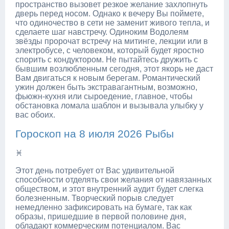
пространство вызовет резкое желание захлопнуть
дверь перед носом. Однако к вечеру Вы поймете,
что одиночество в сети не заменит живого тепла, и
сделаете шаг навстречу. Одиноким Водолеям
звёзды пророчат встречу на митинге, лекции или в
электробусе, с человеком, который будет яростно
спорить с кондуктором. Не пытайтесь дружить с
бывшим возлюбленным сегодня, этот якорь не даст
Вам двигаться к новым берегам. Романтический
ужин должен быть экстравагантным, возможно,
фьюжн-кухня или сыроедение, главное, чтобы
обстановка ломала шаблон и вызывала улыбку у
вас обоих.
Гороскоп на 8 июля 2026 Рыбы
♓
Этот день потребует от Вас удивительной
способности отделять свои желания от навязанных
обществом, и этот внутренний аудит будет слегка
болезненным. Творческий порыв следует
немедленно зафиксировать на бумаге, так как
образы, пришедшие в первой половине дня,
обладают коммерческим потенциалом. Вас