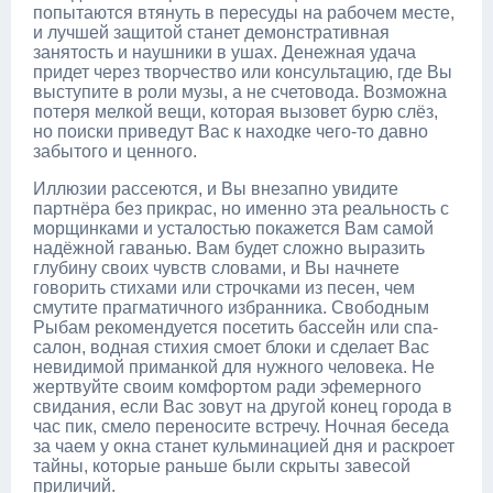
попытаются втянуть в пересуды на рабочем месте,
и лучшей защитой станет демонстративная
занятость и наушники в ушах. Денежная удача
придет через творчество или консультацию, где Вы
выступите в роли музы, а не счетовода. Возможна
потеря мелкой вещи, которая вызовет бурю слёз,
но поиски приведут Вас к находке чего-то давно
забытого и ценного.
Иллюзии рассеются, и Вы внезапно увидите
партнёра без прикрас, но именно эта реальность с
морщинками и усталостью покажется Вам самой
надёжной гаванью. Вам будет сложно выразить
глубину своих чувств словами, и Вы начнете
говорить стихами или строчками из песен, чем
смутите прагматичного избранника. Свободным
Рыбам рекомендуется посетить бассейн или спа-
салон, водная стихия смоет блоки и сделает Вас
невидимой приманкой для нужного человека. Не
жертвуйте своим комфортом ради эфемерного
свидания, если Вас зовут на другой конец города в
час пик, смело переносите встречу. Ночная беседа
за чаем у окна станет кульминацией дня и раскроет
тайны, которые раньше были скрыты завесой
приличий.