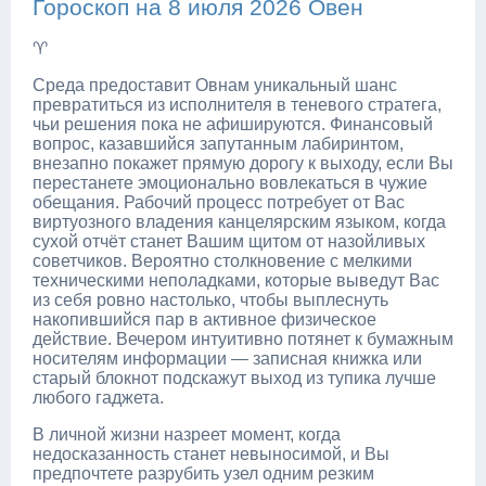
Гороскоп на 8 июля 2026 Овен
♈
Среда предоставит Овнам уникальный шанс
превратиться из исполнителя в теневого стратега,
чьи решения пока не афишируются. Финансовый
вопрос, казавшийся запутанным лабиринтом,
внезапно покажет прямую дорогу к выходу, если Вы
перестанете эмоционально вовлекаться в чужие
обещания. Рабочий процесс потребует от Вас
виртуозного владения канцелярским языком, когда
сухой отчёт станет Вашим щитом от назойливых
советчиков. Вероятно столкновение с мелкими
техническими неполадками, которые выведут Вас
из себя ровно настолько, чтобы выплеснуть
накопившийся пар в активное физическое
действие. Вечером интуитивно потянет к бумажным
носителям информации — записная книжка или
старый блокнот подскажут выход из тупика лучше
любого гаджета.
В личной жизни назреет момент, когда
недосказанность станет невыносимой, и Вы
предпочтете разрубить узел одним резким