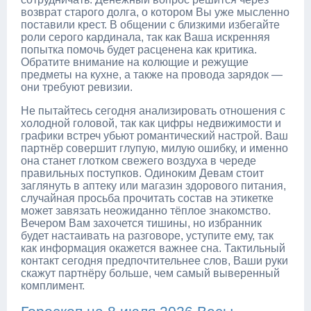
возврат старого долга, о котором Вы уже мысленно
поставили крест. В общении с близкими избегайте
роли серого кардинала, так как Ваша искренняя
попытка помочь будет расценена как критика.
Обратите внимание на колющие и режущие
предметы на кухне, а также на провода зарядок —
они требуют ревизии.
Не пытайтесь сегодня анализировать отношения с
холодной головой, так как цифры недвижимости и
графики встреч убьют романтический настрой. Ваш
партнёр совершит глупую, милую ошибку, и именно
она станет глотком свежего воздуха в череде
правильных поступков. Одиноким Девам стоит
заглянуть в аптеку или магазин здорового питания,
случайная просьба прочитать состав на этикетке
может завязать неожиданно тёплое знакомство.
Вечером Вам захочется тишины, но избранник
будет настаивать на разговоре, уступите ему, так
как информация окажется важнее сна. Тактильный
контакт сегодня предпочтительнее слов, Ваши руки
скажут партнёру больше, чем самый выверенный
комплимент.