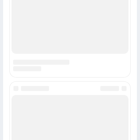
Гороскоп на 2027
Восточный гороскоп на 2027
Любовный гороскоп на 2027
Гороскоп карьеры и финансов на 2027
Гороскоп здоровья на 2027
НАШИ ГРУППЫ
Астрору
©
2014-2026
•
vkachmarik@list.ru
•
Политика использования cookies
Хостинг от
uWeb