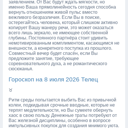
заявлением. От Вас будут ждать мягкости, но
именно Ваша прямолинейность сегодня способна
вернуть отношениям живой пульс вместо
вежливого безразличия. Если Вы в поиске,
остерегайтесь человека, который слишком активно
копирует Вашу манеру речи, это может оказаться
всего лишь зеркало, не имеющее собственной
глубины. Постоянного партнёра стоит удивить
немотивированным комплиментом, касающимся не
внешности, а конкретного поступка из прошлого.
Совместный вечер будет спасён, если Вы
предложите занятие, требующее
соревновательного духа, а не романтического
сюсюканья.
Гороскоп на 8 июля 2026 Телец
♉
Ритм среды попытается выбить Вас из привычной
колеи, подкидывая срочные вводные, которые не
терпят медлительности, но Вы сумеете обернуть
хаос в свою пользу. Денежные траты потребуют от
Вас железной дисциплины, особенно в вопросе
импульсивных покупок для создания мнимого уюта.