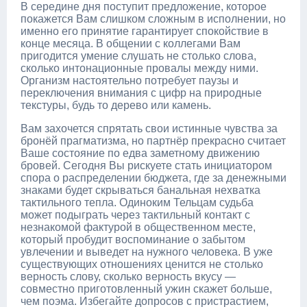
В середине дня поступит предложение, которое
покажется Вам слишком сложным в исполнении, но
именно его принятие гарантирует спокойствие в
конце месяца. В общении с коллегами Вам
пригодится умение слушать не столько слова,
сколько интонационные провалы между ними.
Организм настоятельно потребует паузы и
переключения внимания с цифр на природные
текстуры, будь то дерево или камень.
Вам захочется спрятать свои истинные чувства за
бронёй прагматизма, но партнёр прекрасно считает
Ваше состояние по едва заметному движению
бровей. Сегодня Вы рискуете стать инициатором
спора о распределении бюджета, где за денежными
знаками будет скрываться банальная нехватка
тактильного тепла. Одиноким Тельцам судьба
может подыграть через тактильный контакт с
незнакомой фактурой в общественном месте,
который пробудит воспоминание о забытом
увлечении и выведет на нужного человека. В уже
существующих отношениях ценится не столько
верность слову, сколько верность вкусу —
совместно приготовленный ужин скажет больше,
чем поэма. Избегайте допросов с пристрастием,