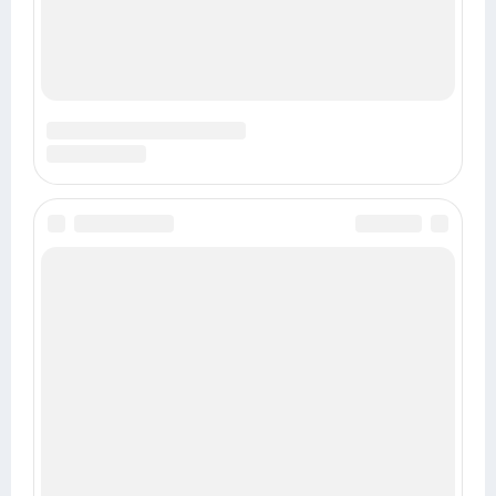
Гороскоп на 12 августа 2026
ГОРОСКОПЫ НА НЕДЕЛЮ
Гороскоп на неделю с 3 по 9 августа 2026
Гороскоп на неделю с 10 по 16 августа 2026
ГОРОСКОПЫ НА МЕСЯЦ
Гороскоп на август 2026
Гороскоп на сентябрь 2026
ГОРОСКОПЫ НА 2027 ГОД