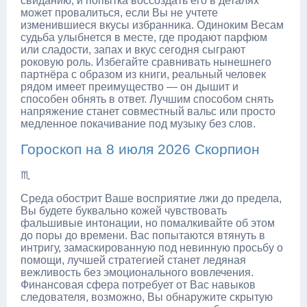
свиданию, и попытка воссоздать его в деталях
может провалиться, если Вы не учтете
изменившиеся вкусы избранника. Одиноким Весам
судьба улыбнется в месте, где продают парфюм
или сладости, запах и вкус сегодня сыграют
роковую роль. Избегайте сравнивать нынешнего
партнёра с образом из книги, реальный человек
рядом имеет преимущество — он дышит и
способен обнять в ответ. Лучшим способом снять
напряжение станет совместный вальс или просто
медленное покачивание под музыку без слов.
Гороскоп на 8 июля 2026 Скорпион
♏
Среда обострит Ваше восприятие лжи до предела,
Вы будете буквально кожей чувствовать
фальшивые интонации, но помалкивайте об этом
до поры до времени. Вас попытаются втянуть в
интригу, замаскированную под невинную просьбу о
помощи, лучшей стратегией станет ледяная
вежливость без эмоционального вовлечения.
Финансовая сфера потребует от Вас навыков
следователя, возможно, Вы обнаружите скрытую