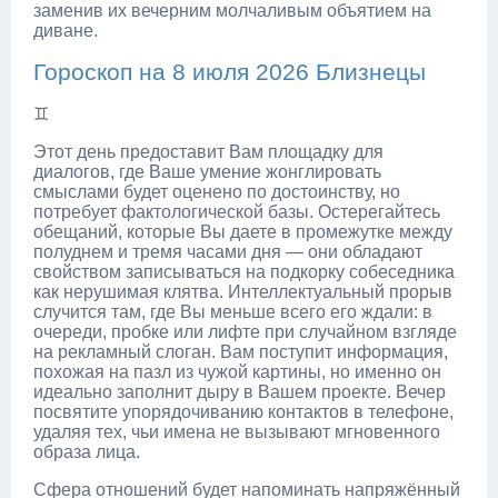
заменив их вечерним молчаливым объятием на
диване.
Гороскоп на 8 июля 2026 Близнецы
♊
Этот день предоставит Вам площадку для
диалогов, где Ваше умение жонглировать
смыслами будет оценено по достоинству, но
потребует фактологической базы. Остерегайтесь
обещаний, которые Вы даете в промежутке между
полуднем и тремя часами дня — они обладают
свойством записываться на подкорку собеседника
как нерушимая клятва. Интеллектуальный прорыв
случится там, где Вы меньше всего его ждали: в
очереди, пробке или лифте при случайном взгляде
на рекламный слоган. Вам поступит информация,
похожая на пазл из чужой картины, но именно он
идеально заполнит дыру в Вашем проекте. Вечер
посвятите упорядочиванию контактов в телефоне,
удаляя тех, чьи имена не вызывают мгновенного
образа лица.
Сфера отношений будет напоминать напряжённый