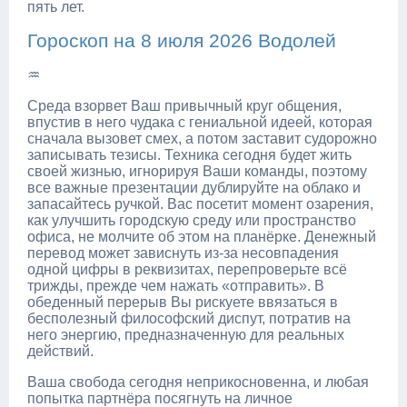
пять лет.
Гороскоп на 8 июля 2026 Водолей
♒
Среда взорвет Ваш привычный круг общения,
впустив в него чудака с гениальной идеей, которая
сначала вызовет смех, а потом заставит судорожно
записывать тезисы. Техника сегодня будет жить
своей жизнью, игнорируя Ваши команды, поэтому
все важные презентации дублируйте на облако и
запасайтесь ручкой. Вас посетит момент озарения,
как улучшить городскую среду или пространство
офиса, не молчите об этом на планёрке. Денежный
перевод может зависнуть из-за несовпадения
одной цифры в реквизитах, перепроверьте всё
трижды, прежде чем нажать «отправить». В
обеденный перерыв Вы рискуете ввязаться в
бесполезный философский диспут, потратив на
него энергию, предназначенную для реальных
действий.
Ваша свобода сегодня неприкосновенна, и любая
попытка партнёра посягнуть на личное