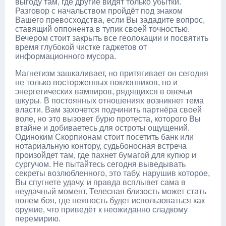
выгоду там, где другие видят только убытки.
Разговор с начальством пройдёт под знаком
Вашего превосходства, если Вы зададите вопрос,
ставящий оппонента в тупик своей точностью.
Вечером стоит закрыть все геолокации и посвятить
время глубокой чистке гаджетов от
информационного мусора.
Магнетизм зашкаливает, но притягивает он сегодня
не только восторженных поклонников, но и
энергетических вампиров, рядящихся в овечьи
шкуры. В постоянных отношениях возникнет тема
власти, Вам захочется подчинить партнёра своей
воле, но это вызовет бурю протеста, которого Вы
втайне и добиваетесь для остроты ощущений.
Одиноким Скорпионам стоит посетить банк или
нотариальную контору, судьбоносная встреча
произойдет там, где пахнет бумагой для купюр и
сургучом. Не пытайтесь сегодня выведывать
секреты возлюбленного, это табу, нарушив которое,
Вы спугнете удачу, и правда всплывет сама в
неудачный момент. Телесная близость может стать
полем боя, где нежность будет использоваться как
оружие, что приведёт к неожиданно сладкому
перемирию.