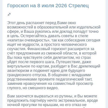
Гороскоп на 8 июля 2026 Стрелец
♐
Этот день распахнет перед Вами окно
возможностей в образовательной или издательской
сфере, и Ваша рукопись или доклад попадут точно
в цель. Остерегайтесь давать советы в стиле
«капитан очевидность», так как собеседник сегодня
ищет не мудрости, а простого человеческого
соучастия. Финансовый горизонт расширится за
счёт предложения из смежной области, в которой
Вы пока чувствуете себя дилетантом, но страх
уйдет после первого шага. Путешествие, даже
виртуальное по картам, разбудит в Вас дремлющий
авантюризм и подкинет идею для будущего
грандиозного отпуска. В общении с младшими
родственниками проявите педагогический такт,
заменив нравоучения на совместный просмотр
глупого, но смешного видео.
Вам захочется вырваться из рутины, и Вы можете
предложить партнёру нечто экстремальное, вроде
ночной прогулки по крышам, но его отказ не