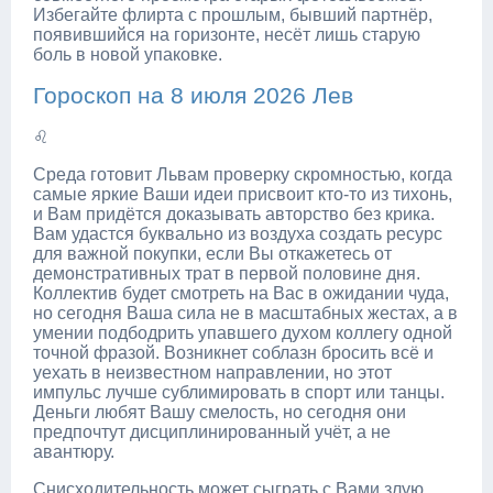
Избегайте флирта с прошлым, бывший партнёр,
появившийся на горизонте, несёт лишь старую
боль в новой упаковке.
Гороскоп на 8 июля 2026 Лев
♌
Среда готовит Львам проверку скромностью, когда
самые яркие Ваши идеи присвоит кто-то из тихонь,
и Вам придётся доказывать авторство без крика.
Вам удастся буквально из воздуха создать ресурс
для важной покупки, если Вы откажетесь от
демонстративных трат в первой половине дня.
Коллектив будет смотреть на Вас в ожидании чуда,
но сегодня Ваша сила не в масштабных жестах, а в
умении подбодрить упавшего духом коллегу одной
точной фразой. Возникнет соблазн бросить всё и
уехать в неизвестном направлении, но этот
импульс лучше сублимировать в спорт или танцы.
Деньги любят Вашу смелость, но сегодня они
предпочтут дисциплинированный учёт, а не
авантюру.
Снисходительность может сыграть с Вами злую