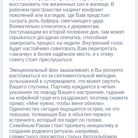
восстановить ток жизненных сил в жилище. В
рабочем пространстве назреет конфликт
поколений или взглядов, где Вам предстоит
сыграть роль буфера, смягчающего удар.
Внимательно отнеситесь к документам,
поступающим во второй половине дня, там может
скрываться досадная опечатка, способная
заморозить процесс на недели. Внутренний голос
будет настойчиво советовать Вам перепрятать
«заначку» в более надёжное место, и к этому
совету стоит прислушаться.
Эмоциональный фон зашкаливает, и Вы рискуете
расплакаться из-за сентиментальной мелодии,
услышанной в супермаркете, что может смутить
Вашего спутника. Партнёр нуждается в четких
указаниях по поводу Вашего настроения, гадание
на кофейной гуще его раздражает, поэтому скажите
прямо: «Мне нужно, чтобы меня обняли».
Одиночество сегодня ощущается острее, но это
ловушка, толкающая Вас в объятия первого
встречного, который погладит по голове.
Семейным Ракам стоит проявить инициативу в
создании родового ритуала, например,
совместного просмотра старых фотоальбомов.