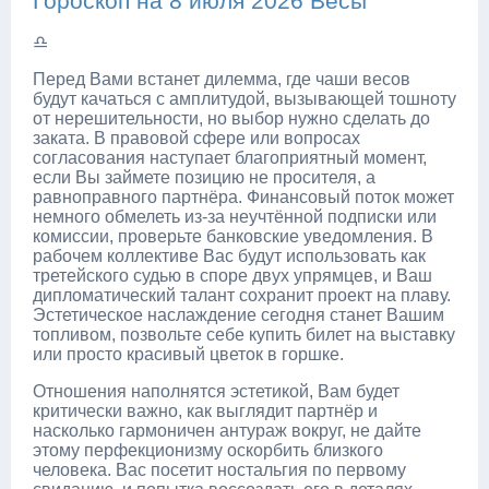
Гороскоп на 8 июля 2026 Весы
♎
Перед Вами встанет дилемма, где чаши весов
будут качаться с амплитудой, вызывающей тошноту
от нерешительности, но выбор нужно сделать до
заката. В правовой сфере или вопросах
согласования наступает благоприятный момент,
если Вы займете позицию не просителя, а
равноправного партнёра. Финансовый поток может
немного обмелеть из-за неучтённой подписки или
комиссии, проверьте банковские уведомления. В
рабочем коллективе Вас будут использовать как
третейского судью в споре двух упрямцев, и Ваш
дипломатический талант сохранит проект на плаву.
Эстетическое наслаждение сегодня станет Вашим
топливом, позвольте себе купить билет на выставку
или просто красивый цветок в горшке.
Отношения наполнятся эстетикой, Вам будет
критически важно, как выглядит партнёр и
насколько гармоничен антураж вокруг, не дайте
этому перфекционизму оскорбить близкого
человека. Вас посетит ностальгия по первому