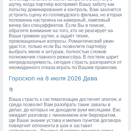
шутку, когда партнёр воспримет Вашу заботу как
попытку доминирования и контроль. Вам захочется
устроить сцену из голливудского фильма, но вторая
половинка настроена на камерный, ламповый
вечер без спецэффектов. Если Вы в поиске,
обратите внимание на того, кто не реагирует на
Ваши громкие шутки, а задаёт тихие,
провокационные вопросы. Романтический ужин
удастся, только если Вы позволите партнёру
выбрать меню и антураж, полностью сложив
полномочия главного режиссёра. В постели царит
непредсказуемость, сегодня страсть разгорается от
неожиданного отказа играть по Вашим правилам.
Гороскоп на 8 июля 2026 Дева
♍
Ваша страсть к систематизации достигнет апогея, и
среда позволит Вам разобрать такие завалы в
делах, до которых не доходили руки месяцами. Вас
ожидает разговор с чиновником или бюрократом,
где Ваше знание устава и мелких пунктов договора
повергнет оппонента в шок и заставит
сотрудничать. Денежный вопрос решится через