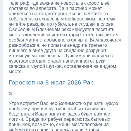
телеграф, где важна не новость, а скорость её
доставки до адресата. Ваш партнёр может
обидеться на тон, которого Вы не заметите за
собственным словесным фейерверком, поэтому
читайте реакцию по губам, а не слушайте слова.
Свободным Близнецам рекомендуется посетить
места скопления книг или старых газет, там витает
особая магия старомодного флирта. Вам захочется
разнообразия, но попытка внедрить третьего
лишнего в виде друга на свидание разрушит
интимную магию вечера. Лучшим признанием в
чувствах сегодня станет написанная от руки
записка с глупой шуткой, оставленная на видном
месте.
Гороскоп на 8 июля 2026 Рак
♋
Утро встретит Вас необходимостью решать чужую
проблему, принявшую масштабы стихийного
бедствия, и Ваша эмпатия здесь будет важнее
логики. Среда потребует пересмотра бытовых
привычек, возможно, смены местоположения
мебели или графика приёма пищи, чтобы