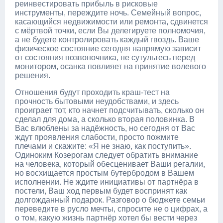
реинвестировать прибыль в рисковые
инструменты, переждите ночь. Семейный вопрос,
касающийся недвижимости или ремонта, сдвинется
с мёртвой точки, если Вы делегируете полномочия,
а не будете контролировать каждый гвоздь. Ваше
физическое состояние сегодня напрямую зависит
от состояния позвоночника, не сутультесь перед
монитором, осанка повлияет на принятие волевого
решения.
Отношения будут проходить краш-тест на
прочность бытовыми неудобствами, и здесь
проиграет тот, кто начнет подсчитывать, сколько он
сделал для дома, а сколько вторая половинка. В
Вас влюблены за надёжность, но сегодня от Вас
ждут проявления слабости, просто пожмите
плечами и скажите: «Я не знаю, как поступить».
Одиноким Козерогам следует обратить внимание
на человека, который обесценивает Ваши регалии,
но восхищается простым бутербродом в Вашем
исполнении. Не ждите инициативы от партнёра в
постели, Ваш ход первым будет воспринят как
долгожданный подарок. Разговор о бюджете семьи
переведите в русло мечты, спросите не о цифрах, а
о том, какую жизнь партнёр хотел бы вести через