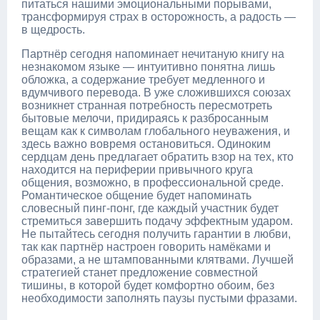
питаться нашими эмоциональными порывами,
трансформируя страх в осторожность, а радость —
в щедрость.
Партнёр сегодня напоминает нечитаную книгу на
незнакомом языке — интуитивно понятна лишь
обложка, а содержание требует медленного и
вдумчивого перевода. В уже сложившихся союзах
возникнет странная потребность пересмотреть
бытовые мелочи, придираясь к разбросанным
вещам как к символам глобального неуважения, и
здесь важно вовремя остановиться. Одиноким
сердцам день предлагает обратить взор на тех, кто
находится на периферии привычного круга
общения, возможно, в профессиональной среде.
Романтическое общение будет напоминать
словесный пинг-понг, где каждый участник будет
стремиться завершить подачу эффектным ударом.
Не пытайтесь сегодня получить гарантии в любви,
так как партнёр настроен говорить намёками и
образами, а не штампованными клятвами. Лучшей
стратегией станет предложение совместной
тишины, в которой будет комфортно обоим, без
необходимости заполнять паузы пустыми фразами.