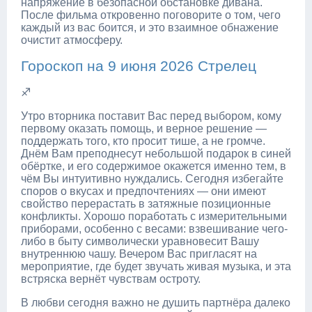
напряжение в безопасной обстановке дивана.
После фильма откровенно поговорите о том, чего
каждый из вас боится, и это взаимное обнажение
очистит атмосферу.
Гороскоп на 9 июня 2026 Стрелец
♐
Утро вторника поставит Вас перед выбором, кому
первому оказать помощь, и верное решение —
поддержать того, кто просит тише, а не громче.
Днём Вам преподнесут небольшой подарок в синей
обёртке, и его содержимое окажется именно тем, в
чём Вы интуитивно нуждались. Сегодня избегайте
споров о вкусах и предпочтениях — они имеют
свойство перерастать в затяжные позиционные
конфликты. Хорошо поработать с измерительными
приборами, особенно с весами: взвешивание чего-
либо в быту символически уравновесит Вашу
внутреннюю чашу. Вечером Вас пригласят на
мероприятие, где будет звучать живая музыка, и эта
встряска вернёт чувствам остроту.
В любви сегодня важно не душить партнёра далеко