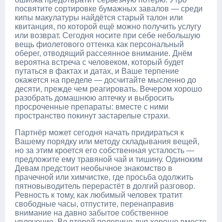
посвятите сортировке бумажных завалов — среди
кипы макулатуры найдётся старый талон или
квитанция, по которой ещё можно получить услугу
или возврат. Сегодня носите при себе небольшую
вещь фиолетового оттенка как персональный
оберег, отводящий рассеянное внимание. Днём
вероятна встреча с человеком, который будет
путаться в фактах и датах, и Ваше терпение
окажется на пределе — досчитайте мысленно до
десяти, прежде чем реагировать. Вечером хорошо
разобрать домашнюю аптечку и выбросить
просроченные препараты: вместе с ними
пространство покинут застарелые страхи.
Партнёр может сегодня начать придираться к
Вашему порядку или методу складывания вещей,
но за этим кроется его собственная усталость —
предложите ему травяной чай и тишину. Одиноким
Девам предстоит необычное знакомство в
прачечной или химчистке, где просьба одолжить
пятновыводитель перерастёт в долгий разговор.
Ревность к тому, как любимый человек тратит
свободные часы, отпустите, перенаправив
внимание на давно забытое собственное
увлечение. Во второй половине дня хорошо вместе