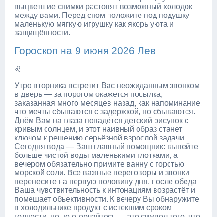
выцветшие снимки растопят возможный холодок
между вами. Перед сном положите под подушку
маленькую мягкую игрушку как якорь уюта и
защищённости.
Гороскоп на 9 июня 2026 Лев
♌
Утро вторника встретит Вас неожиданным звонком
в дверь — за порогом окажется посылка,
заказанная много месяцев назад, как напоминание,
что мечты сбываются с задержкой, но сбываются.
Днём Вам на глаза попадётся детский рисунок с
кривым солнцем, и этот наивный образ станет
ключом к решению серьёзной взрослой задачи.
Сегодня вода — Ваш главный помощник: выпейте
больше чистой воды маленькими глотками, а
вечером обязательно примите ванну с горстью
морской соли. Все важные переговоры и звонки
перенесите на первую половину дня, после обеда
Ваша чувствительность к интонациям возрастёт и
помешает объективности. К вечеру Вы обнаружите
в холодильнике продукт с истекшим сроком
годности, но не огорчайтесь — это символ того, что