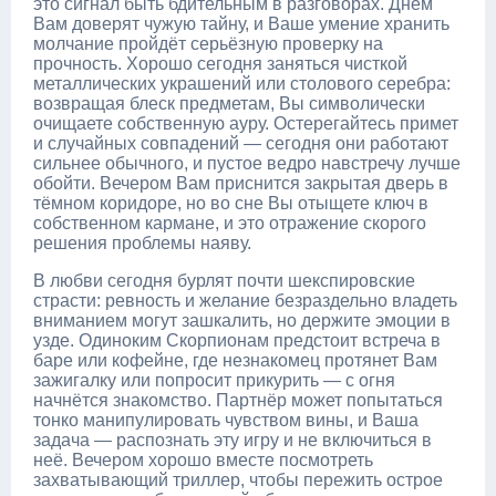
это сигнал быть бдительным в разговорах. Днём
Вам доверят чужую тайну, и Ваше умение хранить
молчание пройдёт серьёзную проверку на
прочность. Хорошо сегодня заняться чисткой
металлических украшений или столового серебра:
возвращая блеск предметам, Вы символически
очищаете собственную ауру. Остерегайтесь примет
и случайных совпадений — сегодня они работают
сильнее обычного, и пустое ведро навстречу лучше
обойти. Вечером Вам приснится закрытая дверь в
тёмном коридоре, но во сне Вы отыщете ключ в
собственном кармане, и это отражение скорого
решения проблемы наяву.
В любви сегодня бурлят почти шекспировские
страсти: ревность и желание безраздельно владеть
вниманием могут зашкалить, но держите эмоции в
узде. Одиноким Скорпионам предстоит встреча в
баре или кофейне, где незнакомец протянет Вам
зажигалку или попросит прикурить — с огня
начнётся знакомство. Партнёр может попытаться
тонко манипулировать чувством вины, и Ваша
задача — распознать эту игру и не включиться в
неё. Вечером хорошо вместе посмотреть
захватывающий триллер, чтобы пережить острое