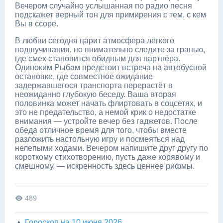
Вечером случайно услышанная по радио песня
подскажет верный тон для примирения с тем, с кем
Вы в ссоре.
В любви сегодня царит атмосфера лёгкого
подшучивания, но внимательно следите за гранью,
где смех становится обидным для партнёра.
Одиноким Рыбам предстоит встреча на автобусной
остановке, где совместное ожидание
задержавшегося транспорта перерастёт в
неожиданно глубокую беседу. Ваша вторая
половинка может начать флиртовать в соцсетях, и
это не предательство, а немой крик о недостатке
внимания — устройте вечер без гаджетов. После
обеда отличное время для того, чтобы вместе
разложить настольную игру и посмеяться над
нелепыми ходами. Вечером напишите друг другу по
короткому стихотворению, пусть даже корявому и
смешному, — искренность здесь ценнее рифмы.
489
▲
Гороскоп на 10 июня 2026