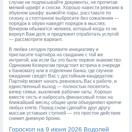
случае не подписывайте документы, не прочитав
мелкий шрифт и сноски. Хорошо навести ревизию в
обувном шкафу: вымойте пары, расставьте по
сезону, а стоптанное выбросите без сожаления —
порядок в обуви наведёт порядок в мыслях.
Вечером объявится человек, который когда-то не
вернул Вам долг, и предложит отработать услугой
— рассмотрите вариант.
В любви сегодня проявите инициативу и
пригласите партнёра на свидание с той же
интригой, как если бы это было первое знакомство.
Одиноким Козерогам предстоит встреча в очереди
к банкомату или в отделении банка, где скучное
ожидание сведёт Вас с достойным кандидатом.
Партнёр может начать ревновать Вас к работе, и
единственный выход — полностью посвятить
вечер семье, выключив рабочие чаты. Хорошо
вместе сесть и набросать финансовый план на
ближайший месяц: общие цели объединяют крепче
любых клятв. Перед сном сделайте друг другу
массаж уставших ступней — это простое действие
снимет дневную броню.
Гороскоп на 9 июня 2026 Водолей