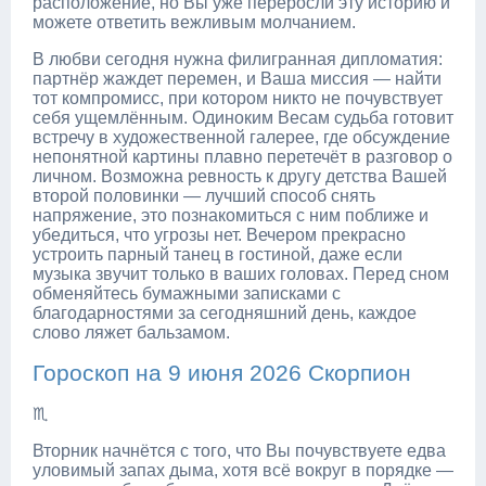
расположение, но Вы уже переросли эту историю и
можете ответить вежливым молчанием.
В любви сегодня нужна филигранная дипломатия:
партнёр жаждет перемен, и Ваша миссия — найти
тот компромисс, при котором никто не почувствует
себя ущемлённым. Одиноким Весам судьба готовит
встречу в художественной галерее, где обсуждение
непонятной картины плавно перетечёт в разговор о
личном. Возможна ревность к другу детства Вашей
второй половинки — лучший способ снять
напряжение, это познакомиться с ним поближе и
убедиться, что угрозы нет. Вечером прекрасно
устроить парный танец в гостиной, даже если
музыка звучит только в ваших головах. Перед сном
обменяйтесь бумажными записками с
благодарностями за сегодняшний день, каждое
слово ляжет бальзамом.
Гороскоп на 9 июня 2026 Скорпион
♏
Вторник начнётся с того, что Вы почувствуете едва
уловимый запах дыма, хотя всё вокруг в порядке —