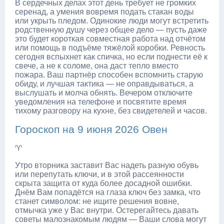
В сердечных делах этот день требует не громких
серенад, а умения вовремя подать стакан воды
или укрыть пледом. Одинокие люди могут встретить
родственную душу через общее дело — пусть даже
это будет короткая совместная работа над отчётом
или помощь в подъёме тяжёлой коробки. Ревность
сегодня вспыхнет как спичка, но если поднести её к
свече, а не к соломе, она даст тепло вместо
пожара. Ваш партнёр способен вспомнить старую
обиду, и лучшая тактика — не оправдываться, а
выслушать и молча обнять. Вечером отключите
уведомления на телефоне и посвятите время
тихому разговору на кухне, без свидетелей и часов.
Гороскоп на 9 июня 2026 Овен
♈
Утро вторника заставит Вас надеть разную обувь
или перепутать ключи, и в этой рассеянности
скрыта защита от куда более досадной ошибки.
Днём Вам попадётся на глаза ключ без замка, что
станет символом: не ищите решения вовне,
отмычка уже у Вас внутри. Остерегайтесь давать
советы малознакомым людям — Ваши слова могут