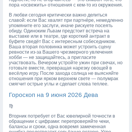
пора «освежить» отношения с кем-то из окружения.
В любви сегодня критически важно делиться
славой: если Вас хвалят при партнёре, немедленно
упомяните его заслуги, иначе рискуете посеять
обиду. Одиноким Львам предстоит встреча на
выставке или в театре, где короткий антракт в
буфете сведёт Вас с интересным собеседником.
Ваша вторая половинка может устроить сцену
ревности из-за Вашего чрезмерного увлечения
хобби — не защищайтесь, а пригласите
участвовать. Вечером устройте ужин при свечах, но
готовьте вместе, превращая нарезку овощей в
весёлую игру. После захода солнца не выясняйте
отношения при ярком верхнем свете — полумрак
смягчит острые углы и сделает слова теплее.
Гороскоп на 9 июня 2026 Дева
♍
Вторник потребует от Вас ювелирной точности в
обращении с цифрами: перепроверяйте чеки,
балансы и сроки, одна вовремя замеченная
ошибка предотвратит серьёзную потерю. Утро