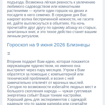
подъезда. Возможна лёгкая ревность к увлечению
любимого садоводством или комнатными
растениями — купите один горшок на двоих и
посадите в него семечко. В середине дня Вас
накроет волна беспричинной нежности, не гасите
её, дайте выплеснуться в объятиях. На ночь
прочитайте друг другу по одному абзацу из старых,
зачитанных книг, и это тихое действо станет вашим
личным ритуалом.
Гороскоп на 9 июня 2026 Близнецы
♊
Вторник подарит Вам идею, которая покажется
окружающим чудачеством, но именно она
выстрелит через пару месяцев. Утром к Вам
обратятся за помощью с компьютерной или
технической проблемой, и возня с ней
замечательно отвлечёт от мрачных мыслей.
Сегодня по возможности избегайте людных мест и
большого скопления народа — чужая суетливая
энергетика собьёт Ваши тонкие настройки.
Хороший день для экспериментов с одеждой:
наденьте что-то задом наперёд или сочетайте