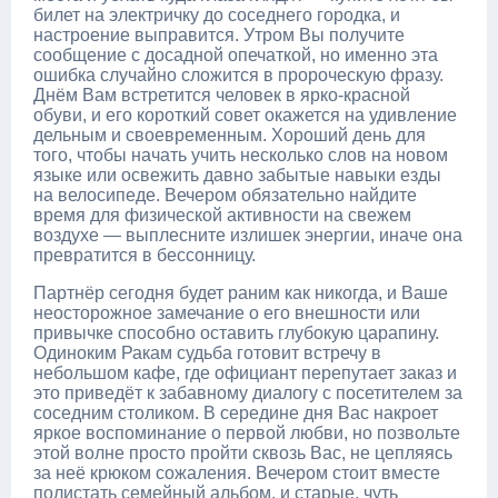
билет на электричку до соседнего городка, и
настроение выправится. Утром Вы получите
сообщение с досадной опечаткой, но именно эта
ошибка случайно сложится в пророческую фразу.
Днём Вам встретится человек в ярко-красной
обуви, и его короткий совет окажется на удивление
дельным и своевременным. Хороший день для
того, чтобы начать учить несколько слов на новом
языке или освежить давно забытые навыки езды
на велосипеде. Вечером обязательно найдите
время для физической активности на свежем
воздухе — выплесните излишек энергии, иначе она
превратится в бессонницу.
Партнёр сегодня будет раним как никогда, и Ваше
неосторожное замечание о его внешности или
привычке способно оставить глубокую царапину.
Одиноким Ракам судьба готовит встречу в
небольшом кафе, где официант перепутает заказ и
это приведёт к забавному диалогу с посетителем за
соседним столиком. В середине дня Вас накроет
яркое воспоминание о первой любви, но позвольте
этой волне просто пройти сквозь Вас, не цепляясь
за неё крюком сожаления. Вечером стоит вместе
полистать семейный альбом, и старые, чуть