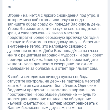
♒
Вторник начнётся с яркого сновидения под утро, в
котором мелькнёт птица или текучая вода —
запишите образ сразу, он поведёт Вас сквозь день.
Утром Вы заметите, что на кухне слегка подтекает
кран, и своевременный вызов мастера
предотвратит более серьёзную протечку. Сегодня
не ходите босиком по холодному полу — берегите
внутреннее тепло, это напрямую связано с
душевным покоем. Днём Вам попадётся на глаза
книга с рецептами народной мудрости, и один совет
пригодится в ближайшие сутки. Вечером найдите
четверть часа для тихого созерцания за окном:
наблюдайте за облаками, и ответ приплывёт сам.
В любви сегодня как никогда нужна свобода:
отпустите контроль, не держите партнёра мёртвой
хваткой, и он сам захочет быть ближе. Одиноким
Водолеям предстоит знакомство в виртуальном
пространстве через общее увлечение — будь то
коллекционирование винила или обсуждение
научной фантастики. Партнёр может ревновать к
Вашим бесчисленным друзьям, но мягко