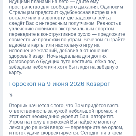
идущими планами на лето — дайте ему
пространство для свободного дыхания. Одиноким
Стрельцам предстоит судьбоносная встреча на
вокзале или в аэропорту, где задержка рейса
сведёт Вас с интересным попутчиком. Ревность к
увлечению любимого экстремальным спортом
переведите в конструктивное русло — предложите
совместные пробежки по утрам. Вечером сыграйте
вдвоём в карты или настольную игру на
исполнение желаний, добавив в отношения
здоровый азарт. Ночь идеальна для долгих
разговоров о будущих путешествиях, лёжа под
звёздным небом или хотя бы глядя на звёздную
карту.
Гороскоп на 9 июня 2026 Козерог
♑
Вторник начнётся с того, что Вам придётся взять
ответственность за чужой небольшой промах, и
этот жест неожиданно укрепит Ваш авторитет.
Утром на полу в прихожей Вы найдёте монетку,
лежащую решкой вверх — переверните её орлом,
и поток удачи скорректируется. Сегодня ни в коем