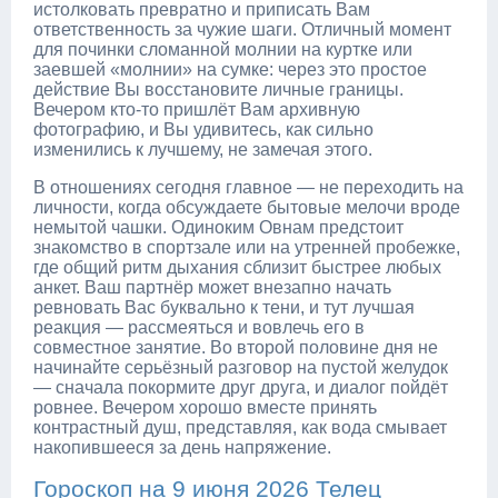
истолковать превратно и приписать Вам
ответственность за чужие шаги. Отличный момент
для починки сломанной молнии на куртке или
заевшей «молнии» на сумке: через это простое
действие Вы восстановите личные границы.
Вечером кто-то пришлёт Вам архивную
фотографию, и Вы удивитесь, как сильно
изменились к лучшему, не замечая этого.
В отношениях сегодня главное — не переходить на
личности, когда обсуждаете бытовые мелочи вроде
немытой чашки. Одиноким Овнам предстоит
знакомство в спортзале или на утренней пробежке,
где общий ритм дыхания сблизит быстрее любых
анкет. Ваш партнёр может внезапно начать
ревновать Вас буквально к тени, и тут лучшая
реакция — рассмеяться и вовлечь его в
совместное занятие. Во второй половине дня не
начинайте серьёзный разговор на пустой желудок
— сначала покормите друг друга, и диалог пойдёт
ровнее. Вечером хорошо вместе принять
контрастный душ, представляя, как вода смывает
накопившееся за день напряжение.
Гороскоп на 9 июня 2026 Телец