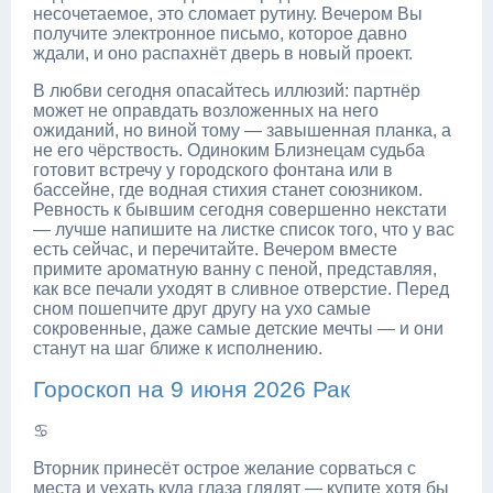
несочетаемое, это сломает рутину. Вечером Вы
получите электронное письмо, которое давно
ждали, и оно распахнёт дверь в новый проект.
В любви сегодня опасайтесь иллюзий: партнёр
может не оправдать возложенных на него
ожиданий, но виной тому — завышенная планка, а
не его чёрствость. Одиноким Близнецам судьба
готовит встречу у городского фонтана или в
бассейне, где водная стихия станет союзником.
Ревность к бывшим сегодня совершенно некстати
— лучше напишите на листке список того, что у вас
есть сейчас, и перечитайте. Вечером вместе
примите ароматную ванну с пеной, представляя,
как все печали уходят в сливное отверстие. Перед
сном пошепчите друг другу на ухо самые
сокровенные, даже самые детские мечты — и они
станут на шаг ближе к исполнению.
Гороскоп на 9 июня 2026 Рак
♋
Вторник принесёт острое желание сорваться с
места и уехать куда глаза глядят — купите хотя бы