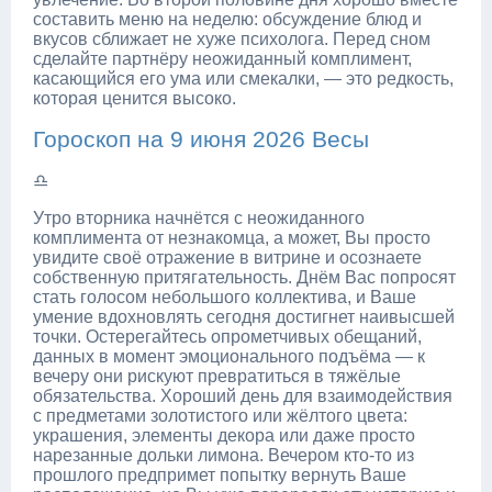
составить меню на неделю: обсуждение блюд и
вкусов сближает не хуже психолога. Перед сном
сделайте партнёру неожиданный комплимент,
касающийся его ума или смекалки, — это редкость,
которая ценится высоко.
Гороскоп на 9 июня 2026 Весы
♎
Утро вторника начнётся с неожиданного
комплимента от незнакомца, а может, Вы просто
увидите своё отражение в витрине и осознаете
собственную притягательность. Днём Вас попросят
стать голосом небольшого коллектива, и Ваше
умение вдохновлять сегодня достигнет наивысшей
точки. Остерегайтесь опрометчивых обещаний,
данных в момент эмоционального подъёма — к
вечеру они рискуют превратиться в тяжёлые
обязательства. Хороший день для взаимодействия
с предметами золотистого или жёлтого цвета:
украшения, элементы декора или даже просто
нарезанные дольки лимона. Вечером кто-то из
прошлого предпримет попытку вернуть Ваше