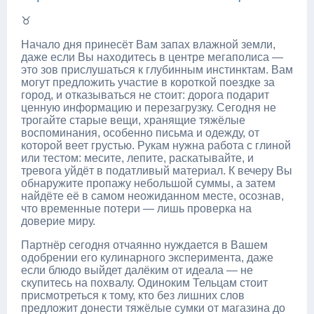
♉
Начало дня принесёт Вам запах влажной земли,
даже если Вы находитесь в центре мегаполиса —
это зов прислушаться к глубинным инстинктам. Вам
могут предложить участие в короткой поездке за
город, и отказываться не стоит: дорога подарит
ценную информацию и перезагрузку. Сегодня не
трогайте старые вещи, хранящие тяжёлые
воспоминания, особенно письма и одежду, от
которой веет грустью. Рукам нужна работа с глиной
или тестом: месите, лепите, раскатывайте, и
тревога уйдёт в податливый материал. К вечеру Вы
обнаружите пропажу небольшой суммы, а затем
найдёте её в самом неожиданном месте, осознав,
что временные потери — лишь проверка на
доверие миру.
Партнёр сегодня отчаянно нуждается в Вашем
одобрении его кулинарного эксперимента, даже
если блюдо выйдет далёким от идеала — не
скупитесь на похвалу. Одиноким Тельцам стоит
присмотреться к тому, кто без лишних слов
предложит донести тяжёлые сумки от магазина до