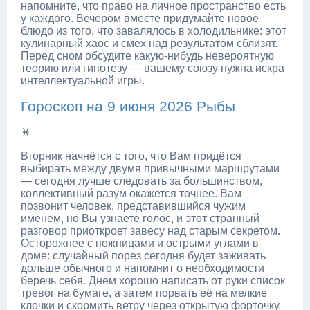
напомните, что право на личное пространство есть
у каждого. Вечером вместе придумайте новое
блюдо из того, что завалялось в холодильнике: этот
кулинарный хаос и смех над результатом сблизят.
Перед сном обсудите какую-нибудь невероятную
теорию или гипотезу — вашему союзу нужна искра
интеллектуальной игры.
Гороскоп на 9 июня 2026 Рыбы
♓
Вторник начнётся с того, что Вам придётся
выбирать между двумя привычными маршрутами
— сегодня лучше следовать за большинством,
коллективный разум окажется точнее. Вам
позвонит человек, представившийся чужим
именем, но Вы узнаете голос, и этот странный
разговор приоткроет завесу над старым секретом.
Осторожнее с ножницами и острыми углами в
доме: случайный порез сегодня будет заживать
дольше обычного и напомнит о необходимости
беречь себя. Днём хорошо написать от руки список
тревог на бумаге, а затем порвать её на мелкие
клочки и скормить ветру через открытую форточку.