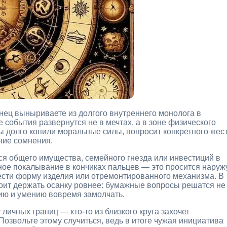
нец выныриваете из долгого внутреннего монолога в
обытия развернутся не в мечтах, а в зоне физического
Вы долго копили моральные силы, попросит конкретного жес
ние сомнения.
хся общего имущества, семейного гнезда или инвестиций в
ное покалывание в кончиках пальцев — это просится наруж
сти форму изделия или отремонтированного механизма. В
тоит держать осанку ровнее: бумажные вопросы решатся не
нию и умению вовремя замолчать.
личных границ — кто-то из близкого круга захочет
Позвольте этому случиться, ведь в итоге чужая инициатива