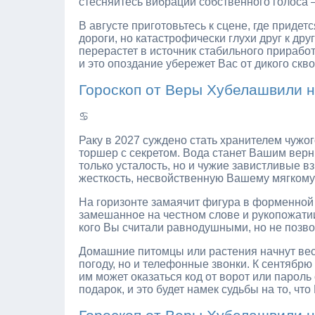
стесняйтесь вибраций собственного голоса
В августе приготовьтесь к сцене, где приде
дороги, но катастрофически глухи друг к др
перерастет в источник стабильного приработ
и это опоздание убережет Вас от дикого скво
Гороскоп от Веры Хубелашвили н
♋
Раку в 2027 суждено стать хранителем чужог
торшер с секретом. Вода станет Вашим вер
только усталость, но и чужие завистливые вз
жесткость, несвойственную Вашему мягкому с
На горизонте замаячит фигура в форменной
замешанное на честном слове и рукопожатии.
кого Вы считали равнодушными, но не позво
Домашние питомцы или растения начнут вес
погоду, но и телефонные звонки. К сентябр
им может оказаться код от ворот или пароль
подарок, и это будет намек судьбы на то, ч