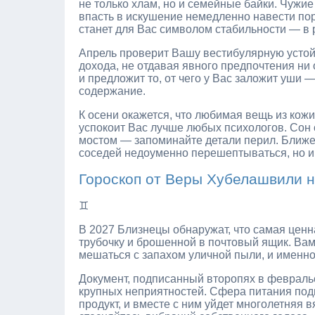
не только хлам, но и семейные байки. Чужие 
впасть в искушение немедленно навести пор
станет для Вас символом стабильности — в 
Апрель проверит Вашу вестибулярную устой
дохода, не отдавая явного предпочтения ни 
и предложит то, от чего у Вас заложит уши 
содержание.
К осени окажется, что любимая вещь из кожи
успокоит Вас лучше любых психологов. Сон 
мостом — запоминайте детали перил. Ближе 
соседей недоуменно перешептываться, но и
Гороскоп от Веры Хубелашвили 
♊
В 2027 Близнецы обнаружат, что самая ценн
трубочку и брошенной в почтовый ящик. Вам 
мешаться с запахом уличной пыли, и именно
Документ, подписанный второпях в февральс
крупных неприятностей. Сфера питания под
продукт, и вместе с ним уйдет многолетняя в