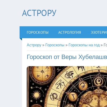
АСТРОРУ
ГОРОСКОПЫ
АСТРОЛОГИЯ
ЭЗОТЕРИ
Астрору
»
Гороскопы
»
Гороскопы на год
»
Г
Гороскоп от Веры Хубелашв