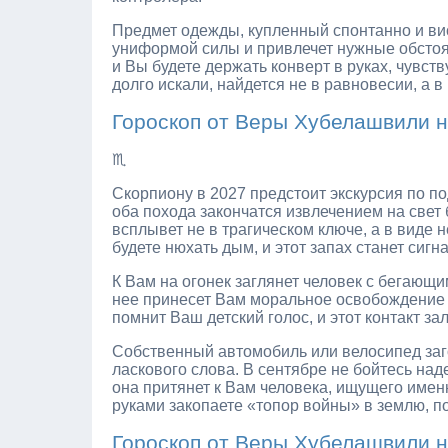
Предмет одежды, купленный спонтанно и ви
униформой силы и привлечет нужные обстоят
и Вы будете держать конверт в руках, чувств
долго искали, найдется не в равновесии, а 
Гороскоп от Веры Хубелашвили н
♏
Скорпиону в 2027 предстоит экскурсия по под
оба похода закончатся извлечением на свет
всплывет не в трагическом ключе, а в виде 
будете нюхать дым, и этот запах станет сигн
К Вам на огонек заглянет человек с бегающ
нее принесет Вам моральное освобождение и 
помнит Ваш детский голос, и этот контакт з
Собственный автомобиль или велосипед загов
ласкового слова. В сентябре не бойтесь на
она притянет к Вам человека, ищущего имен
руками закопаете «топор войны» в землю, по
Гороскоп от Веры Хубелашвили н