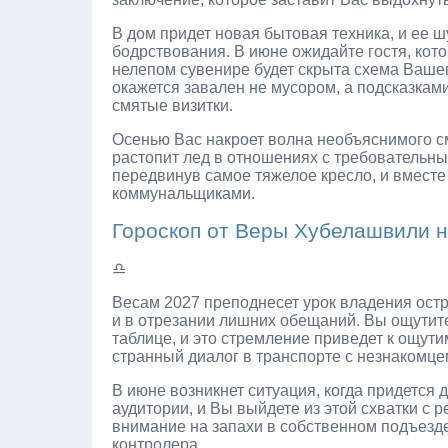
В дом придет новая бытовая техника, и ее 
бодрствования. В июне ожидайте гостя, кото
нелепом сувенире будет скрыта схема Вашег
окажется завален не мусором, а подсказка
смятые визитки.
Осенью Вас накроет волна необъяснимого с
растопит лед в отношениях с требовательны
передвинув самое тяжелое кресло, и вместе
коммунальщиками.
Гороскоп от Веры Хубелашвили 
♎
Весам 2027 преподнесет урок владения ост
и в отрезании лишних обещаний. Вы ощутит
таблице, и это стремление приведет к ощут
странный диалог в транспорте с незнакомце
В июне возникнет ситуация, когда придется
аудитории, и Вы выйдете из этой схватки с 
внимание на запахи в собственном подъезд
контролера.