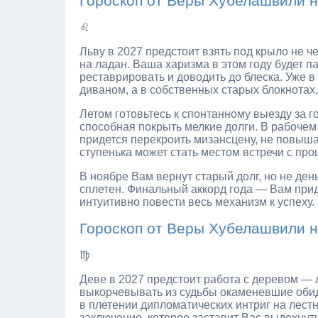
Гороскоп от Веры Хубелашвили н
♌
Льву в 2027 предстоит взять под крыло не че
на ладан. Ваша харизма в этом году будет п
реставрировать и доводить до блеска. Уже в
диваном, а в собственных старых блокнотах,
Летом готовьтесь к спонтанному выезду за го
способная покрыть мелкие долги. В рабочем 
придется перекроить мизансцену, не повыша
ступенька может стать местом встречи с про
В ноябре Вам вернут старый долг, но не де
сплетен. Финальный аккорд года — Вам приде
интуитивно повести весь механизм к успеху.
Гороскоп от Веры Хубелашвили н
♍
Деве в 2027 предстоит работа с деревом — 
выкорчевывать из судьбы окаменевшие обиды
в плетении дипломатических интриг на лестн
заключение, которое заставит Вас выдохнуть