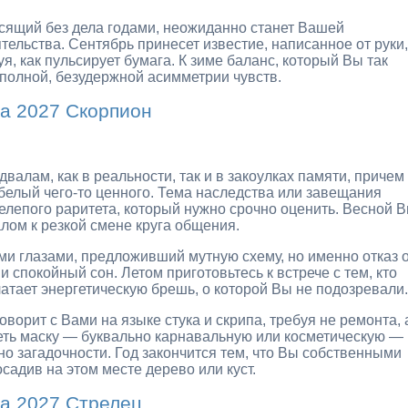
сящий без дела годами, неожиданно станет Вашей
ельства. Сентябрь принесет известие, написанное от руки,
уя, как пульсирует бумага. К зиме баланс, который Вы так
в полной, безудержной асимметрии чувств.
а 2027 Скорпион
валам, как в реальности, так и в закоулках памяти, причем
 белый чего-то ценного. Тема наследства или завещания
нелепого раритета, который нужно срочно оценить. Весной 
алом к резкой смене круга общения.
ими глазами, предложивший мутную схему, но именно отказ 
спокойный сон. Летом приготовьтесь к встрече с тем, кто
алатает энергетическую брешь, о которой Вы не подозревали.
орит с Вами на языке стука и скрипа, требуя не ремонта, 
деть маску — буквально карнавальную или косметическую —
но загадочности. Год закончится тем, что Вы собственными
садив на этом месте дерево или куст.
а 2027 Стрелец