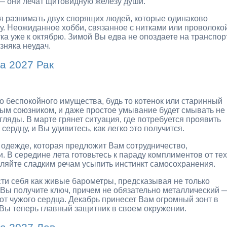
 — они лечат щитовидную железу души.
тся разнимать двух спорящих людей, которые одинаково
угу. Неожиданное хобби, связанное с нитками или проволоко
ка уже к октябрю. Зимой Вы едва не опоздаете на транспорт
зняка неудач.
а 2027 Рак
о беспокойного имущества, будь то котенок или старинный
ным союзником, и даже простое умывание будет смывать не
гляды. В марте грянет ситуация, где потребуется проявить
ердцу, и Вы удивитесь, как легко это получится.
 одежде, которая предложит Вам сотрудничество,
 В середине лета готовьтесь к параду комплиментов от тех
ляйте сладким речам усыпить инстинкт самосохранения.
ти себя как живые барометры, предсказывая не только
ю Вы получите ключ, причем не обязательно металлический 
 от чужого сердца. Декабрь принесет Вам огромный зонт в
то Вы теперь главный защитник в своем окружении.