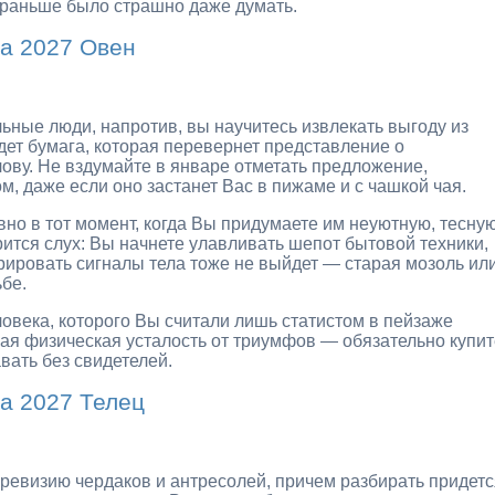
й раньше было страшно даже думать.
а 2027 Овен
ьные люди, напротив, вы научитесь извлекать выгоду из
дет бумага, которая перевернет представление о
лову. Не вздумайте в январе отметать предложение,
, даже если оно застанет Вас в пижаме и с чашкой чая.
вно в тот момент, когда Вы придумаете им неуютную, тесну
рится слух: Вы начнете улавливать шепот бытовой техники,
ировать сигналы тела тоже не выйдет — старая мозоль ил
ьбе.
ловека, которого Вы считали лишь статистом в пейзаже
ая физическая усталость от триумфов — обязательно купит
вать без свидетелей.
а 2027 Телец
ревизию чердаков и антресолей, причем разбирать придетс