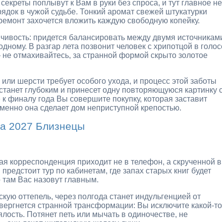
секреты поплывут к Вам в руки без спроса, и тут главное не
ядок в чужой судьбе. Тонкий аромат свежей штукатурки
ремонт захочется вложить каждую свободную копейку.
чивость: придется балансировать между двумя источникам
одному. В разгар лета позвонит человек с хрипотцой в голос
— не отмахивайтесь, за странной формой скрыто золотое
 или шерсти требует особого ухода, и процесс этой заботы
станет глубоким и принесет одну повторяющуюся картинку 
к финалу года Вы совершите покупку, которая заставит
менно она сделает дом неприступной крепостью.
на 2027 Близнецы
ая корреспонденция приходит не в телефон, а скрученной в
предстоит тур по кабинетам, где запах старых книг будет
 там Вас назовут главным.
кую оттепель, через полгода станет индульгенцией от
вергнется странной трансформации: Вы исключите какой-то
ялость. Потянет петь или мычать в одиночестве, не