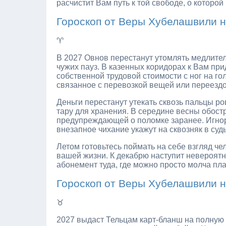
расчистит Вам путь к той свободе, о которо
Гороскоп от Веры Хубелашвили н
♈
В 2027 Овнов перестанут утомлять медлител
чужих пауз. В казенных коридорах к Вам при
собственной трудовой стоимости с ног на го
связанное с перевозкой вещей или переездом
Деньги перестанут утекать сквозь пальцы ро
тару для хранения. В середине весны обост
предупреждающей о поломке заранее. Игнор
внезапное чихание укажут на сквозняк в суд
Летом готовьтесь поймать на себе взгляд че
вашей жизни. К декабрю наступит невероятн
абонемент туда, где можно просто молча пла
Гороскоп от Веры Хубелашвили н
♉
2027 выдаст Тельцам карт-бланш на полную 