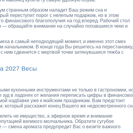
шум странным образом наладит Ваш режим сна и
рый переступит порог с нелепым подарком, но в этом
о финансового благополучия на год вперед. Рабочий стол
ми — обращайте внимание на случайно попавшиеся чеки и
меха в самый неподходящий момент, и именно этот смех
м начальником. В конце года Вы решитесь на перестановку,
 с ним сдвинется с мертвой точки затянувшаяся тяжба с
на 2027 Весы
рыми кухонными инструментами не только в гастрономии, н
е зуд в ладонях от желания переписать цифры в финансово
имой надбавке уже к майским праздникам. Вам предстоит
м, который расскажет конец Вашего же недосмотренного сн
 делить не имущество, а эфирное время и внимание
репутацией великого молчальника. Обратите сугубое
е — смена аромата предупредит Вас о визите важного