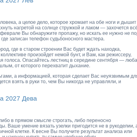
а 2027 Лев
ловека, а целое дело, которое хромает на обе ноги и дышит
ахнуть нагретой на солнце стружкой и лаком — захочется вс
 феврале Вы обнаружите пропажу, но искать ее нужно не по
 где записан телефон судьбоносного мастера.
род, где в старом строении Вас будет ждать находка,
коллективе произойдет немой бунт, и Вам, как режиссеру,
я голоса. Опасайтесь лестниц в середине сентября — люб
шлым, от которого перехватит дыхание.
ньгами, а информацией, которая сделает Вас неуязвимым дл
тся взять в руки то, чем Вы никогда не управляли, и
а 2027 Дева
либо в прямом смысле строгать, либо переносно
. Ваше умение вязать узелки пригодится не в рукоделии, 
ичной клетке. К весне Вы получите результат анализа или
 и наконец купить ту самую удобную обувь.