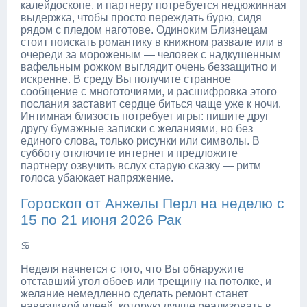
калейдоскопе, и партнеру потребуется недюжинная
выдержка, чтобы просто переждать бурю, сидя
рядом с пледом наготове. Одиноким Близнецам
стоит поискать романтику в книжном развале или в
очереди за мороженым — человек с надкушенным
вафельным рожком выглядит очень беззащитно и
искренне. В среду Вы получите странное
сообщение с многоточиями, и расшифровка этого
послания заставит сердце биться чаще уже к ночи.
Интимная близость потребует игры: пишите друг
другу бумажные записки с желаниями, но без
единого слова, только рисунки или символы. В
субботу отключите интернет и предложите
партнеру озвучить вслух старую сказку — ритм
голоса убаюкает напряжение.
Гороскоп от Анжелы Перл на неделю с
15 по 21 июня 2026 Рак
♋
Неделя начнется с того, что Вы обнаружите
отставший угол обоев или трещину на потолке, и
желание немедленно сделать ремонт станет
навязчивой идеей, которую лучше реализовать в