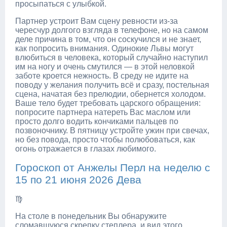
просыпаться с улыбкой.
Партнер устроит Вам сцену ревности из-за
чересчур долгого взгляда в телефоне, но на самом
деле причина в том, что он соскучился и не знает,
как попросить внимания. Одинокие Львы могут
влюбиться в человека, который случайно наступил
им на ногу и очень смутился — в этой неловкой
заботе кроется нежность. В среду не идите на
поводу у желания получить всё и сразу, постельная
сцена, начатая без прелюдии, обернется холодом.
Ваше тело будет требовать царского обращения:
попросите партнера натереть Вас маслом или
просто долго водить кончиками пальцев по
позвоночнику. В пятницу устройте ужин при свечах,
но без повода, просто чтобы полюбоваться, как
огонь отражается в глазах любимого.
Гороскоп от Анжелы Перл на неделю с
15 по 21 июня 2026 Дева
♍
На столе в понедельник Вы обнаружите
сломавшуюся скрепку степлера, и вид этого