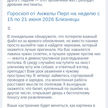
друга с ладони — этот архаичный жест разбудит
древние инстинкты.
Гороскоп от Анжелы Перл на неделю с
15 по 21 июня 2026 Близнецы
♊
В понедельник обнаружите, что потеряли важный
файл из-за кривого обновления, но вместо паники
просто выпейте чаю и найдите черновик, который
окажется лучше оригинала. На Вас навалится
лавина чужих сплетен, и лучшее оружие против них
— зевота и демонстративное разглядывание
потолка. В среду случайно наступите на хвост
уличному коту или собаке, и ответный взгляд
преподаст Вам урок уважения к чужому
пространству. В четверг займитесь сортировкой
проводов и зарядок, эта монотонная работа
расставит мысли по полочкам. К выходным
окажется, что билет, купленный по ошибке на
другое число, открывает дверь к бесплатному
бонусу или развлечению.
Ваше настроение будет меняться, как картинка в