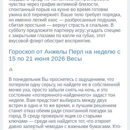
чувства через график интимной близости,
спонтанный порыв на кухне во время готовки
ужина всё перечеркнёт. Ваше тело требует порядка,
но именно легкий хаос — разбросанные подушки,
сбитая простыня — вернут страсть в спальню. В
субботу предложите партнеру игру: угадать специю
с закрытыми глазами по капле на губах, этот
вкусовой флирт обострит восприятие.
Гороскоп от Анжелы Перл на неделю с
15 по 21 июня 2026 Весы
♎
В понедельник Вы проснетесь с ощущением, что
потеряли одну серьгу, но найдете ее в собственной
мочке уха, просто забыли снять на ночь, и это
состояние «потерянного-найденного» задаст тон
неделе. Вам предстоит выбирать между двух
встреч в одно и то же время, и лучшим решением
станет отказ обеим ради спонтанной поездки за
город. В среду проверьте ящик со старыми
ключами — среди них найдется тот, что откроет
давно запертый чемодан с важными бумагами. Кто-