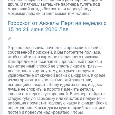
друге. В пятницу вытащите партнера гулять под
моросящий дождь без зонта, и поцелуй под
мокрыми липами станет моментом истины.
Гороскоп от Анжелы Перл на неделю с
15 по 21 июня 2026 Лев
♌
Утро понедельника начнется с пропажи ключей в
собственной прихожей, и Вы потратите полчаса,
чтобы найти их в кармане вчерашнего пиджака.
Вам предложат возглавить провальный проект, и
единственный способ не упасть лицом в грязь —
делегировать рутину тому, кто умеет получать
удовольствие от скучной возни с цифрами. К среде
из-за горизонта выползет мелкий завистник,
пытающийся выдать Вашу идею за свою, и здесь
лучше не спорить, а просто изменить детали,
сделав его версию устаревшей. В четверг найдите
старую губную гармошку или свисток и подудите —
вибрация прочистит горловую чакру и снимет блок с
переговоров. К выходным купите яркий плакат или
постер и повесьте над кроватью, чтобы