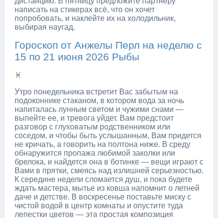
дистанцию. В пятницу предложите партнеру
написать на стикерах всё, что он хочет
попробовать, и наклейте их на холодильник,
выбирая наугад.
Гороскоп от Анжелы Перл на неделю с
15 по 21 июня 2026 Рыбы
♓
Утро понедельника встретит Вас забытым на
подоконнике стаканом, в котором вода за ночь
напиталась лунным светом и чужими снами —
выпейте ее, и тревога уйдет. Вам предстоит
разговор с глуховатым родственником или
соседом, и чтобы быть услышанным, Вам придется
не кричать, а говорить на полтона ниже. В среду
обнаружится пропажа любимой заколки или
брелока, и найдется она в ботинке — вещи играют с
Вами в прятки, смеясь над излишней серьезностью.
К середине недели сломается душ, и пока будете
ждать мастера, мытье из ковша напомнит о летней
даче и детстве. В воскресенье поставьте миску с
чистой водой в центр комнаты и опустите туда
лепестки цветов — эта простая композиция