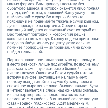
малых формах. Вам принесут посылку без
обратного адреса, в которой окажется либо полная
ерунда, либо тотем, меняющий Вашу удачу — не
выбрасывайте сразу. Во вторник берегите
поясницу и не поднимайте тяжелые сумки рывком,
лучше присядьте на корточки. Среди старых
квитанций найдется оплаченный счет, который от
Вас требуют повторно, и ксерокопия решит
конфликт за пять минут. К концу недели приготовьте
блюдо по бабушкиному рецепту, даже если не
помните пропорций — импровизация на кухне
выйдет гениальной.
Партнер начнет ностальгировать по прошлому, и
вместо ревности лучше подыграйте, позволив ему
рассказать смешную историю о бывшей — это
очистит воздух. Одиноким Ракам судьба готовит
встречу в лифте, застрявшем на пару минут,
поэтому всегда имейте в сумке бутылку воды и
спокойное выражение лица. Эмоциональная буря
в четверг выльется в слезы над финалом фильма,
и если партнер молча подаст платок вместо
насмешки, это любовь. В интимной сфере наступит
фаза «водной глади»: секс будет медленным,
тягучим, с эффектом полного растворения друг в