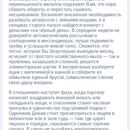
перекошенного металла подскажет Вам, что пора
сбавить обороты и перестать сшивать
несшиваемое. Возникнет внезапная необходимость
разобрать антресоли с зимними вещами, и в
складках старого пальто найдется конверт с
деньгами «на чёрный день». В середине недели не
доверяйте автоматическим рассылкам и
сообщениям в мессенджерах, лучше поднимите
трубку и услышьте живой голос. Окажется, что
пятно, которое Вы безуспешно выводили месяц,
исчезает от простого хозяйственного мыла — так и
проблема, казавшаяся сложной, решится
элементарным шагом. К воскресенью разберите
ящик с мелочевкой в ванной и соберите из
обмылков единый брусок, символически слепив
свою удачу воедино.
В отношениях наступит фаза, когда партнер
начинает раздражать манерой жевать или
складывать вещи, и спасением станет часовая
прогулка в одиночестве под громкий подкаст.
Одиноким Девам стоит присмотреться к людям в
библиотеке или в зале суда — там, где царят
тишина и порядок, скрываются самые горячие
сердца. В среду не пытайтесь контролировать