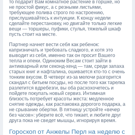
то подарит Вам комнатное растение в горшке, но
не простой фикус, а с резными листьями,
требующее полива строго по настроению,
прислушивайтесь к интуиции. К концу недели
сделайте перестановку, но двигайте только легкие
вещи — торшеры, пуфики, стулья, тяжелый шкаф
пусть стоит на месте.
Партнер начнет вести себя как ребенок:
капризничать и требовать сладкого, и хотя это
выводит из себя, именно так он просит Вашего
тепла и опеки. Одиноким Весам стоит зайти в
антикварный или секонд-хенд — там, среди запаха
старых книг и нафталина, ошивается кто-то с очень
тонким вкусом. В четверг из-за мелочи разгорится
скандал с битьем посуды, но после того как тарелка
разлетится вдребезги, вы оба расхохочетесь и
пойдете покупать новый сервиз. Интимная
близость потребует красоты жеста: медленное
снятие одежды, как распаковка дорогого подарка, а
не срывание обертки. В пятницу устройте «вечер
без часов»: уберите всё, что тикает, и любите друг
друга пока не сведет мышцы, игнорируя время.
Гороскоп от Анжелы Перл на неделю с