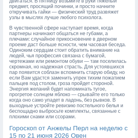
двигаться. В пятницу возьмите в руки тяжелый
предмет, просящий починки, и просто начните
откручивать гайки — физический труд развяжет
узлы в мыслях лучше любого психолога.
В чувственной сфере наступает время, когда
партнеры начинают общаться не губами, а
плечами: случайное прикосновение в дверном
проеме даст больше ясности, чем часовая беседа.
Одиноким сердцам стоит обратить внимание на
людей, чья профессия связана с бумагой,
чертежами или ремонтом обуви — там поселилась
скромная, но надежная страсть. Для устоявшихся
пар появится соблазн вспомнить старую обиду, но
если Вам удастся заменить упрек тихим пожатием
пальцев под столом, гроза пройдет стороной.
Энергия желаний будет напоминать тугое,
прогретое солнцем яблоко — срывайте его только
когда оно само упадет в ладонь, без рывков. В
выходные устройте ревизию постельного белья и
беспощадно выбросьте комплекты, связанные с
плохими снами или ссорами.
Гороскоп от Анжелы Перл на неделю с
15 по 21 июня 2026 Овен