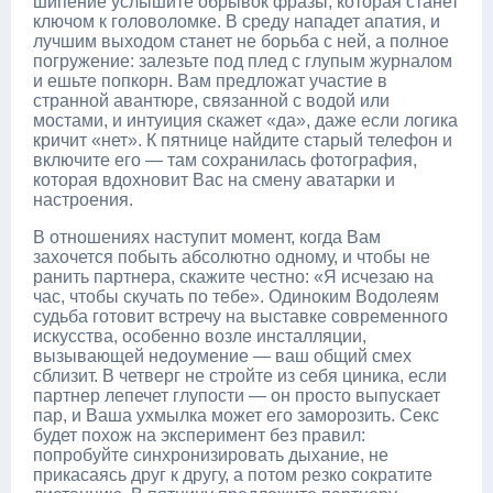
шипение услышите обрывок фразы, которая станет
ключом к головоломке. В среду нападет апатия, и
лучшим выходом станет не борьба с ней, а полное
погружение: залезьте под плед с глупым журналом
и ешьте попкорн. Вам предложат участие в
странной авантюре, связанной с водой или
мостами, и интуиция скажет «да», даже если логика
кричит «нет». К пятнице найдите старый телефон и
включите его — там сохранилась фотография,
которая вдохновит Вас на смену аватарки и
настроения.
В отношениях наступит момент, когда Вам
захочется побыть абсолютно одному, и чтобы не
ранить партнера, скажите честно: «Я исчезаю на
час, чтобы скучать по тебе». Одиноким Водолеям
судьба готовит встречу на выставке современного
искусства, особенно возле инсталляции,
вызывающей недоумение — ваш общий смех
сблизит. В четверг не стройте из себя циника, если
партнер лепечет глупости — он просто выпускает
пар, и Ваша ухмылка может его заморозить. Секс
будет похож на эксперимент без правил:
попробуйте синхронизировать дыхание, не
прикасаясь друг к другу, а потом резко сократите