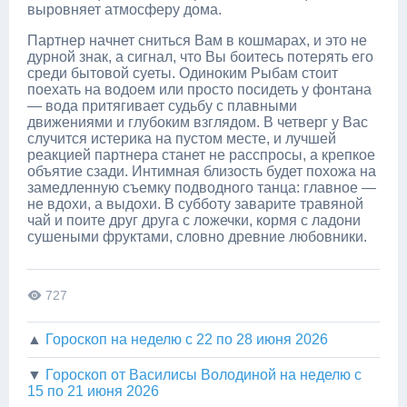
выровняет атмосферу дома.
Партнер начнет сниться Вам в кошмарах, и это не
дурной знак, а сигнал, что Вы боитесь потерять его
среди бытовой суеты. Одиноким Рыбам стоит
поехать на водоем или просто посидеть у фонтана
— вода притягивает судьбу с плавными
движениями и глубоким взглядом. В четверг у Вас
случится истерика на пустом месте, и лучшей
реакцией партнера станет не расспросы, а крепкое
объятие сзади. Интимная близость будет похожа на
замедленную съемку подводного танца: главное —
не вдохи, а выдохи. В субботу заварите травяной
чай и поите друг друга с ложечки, кормя с ладони
сушеными фруктами, словно древние любовники.
727
▲
Гороскоп на неделю с 22 по 28 июня 2026
▼
Гороскоп от Василисы Володиной на неделю с
15 по 21 июня 2026