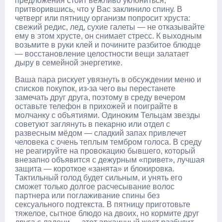
предложения стоит вежливо уклониться,
притворившись, что у Вас заклинило спину. В
четверг или пятницу организм попросит хруста:
свежий редис, лед, сухие галеты — не отказывайте
ему в этом хрусте, он снимает стресс. К выходным
возьмите в руки клей и почините разбитое блюдце
— восстановление целостности вещи залатает
дыру в семейной энергетике.
Ваша пара рискует увязнуть в обсуждении меню и
списков покупок, из-за чего вы перестанете
замечать друг друга, поэтому в среду вечером
оставьте телефон в прихожей и поиграйте в
молчанку с объятиями. Одиноким Тельцам звезды
советуют заглянуть в пекарню или отдел с
развесным мёдом — сладкий запах привлечет
человека с очень теплым тембром голоса. В среду
не реагируйте на провокацию бывшего, который
внезапно объявится с дежурным «привет», лучшая
защита — короткое «занята» и блокировка.
Тактильный голод будет сильным, и унять его
сможет только долгое расчесывание волос
партнера или поглаживание спины без
сексуального подтекста. В пятницу приготовьте
тяжелое, сытное блюдо на двоих, но кормите друг