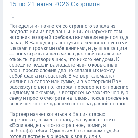
15 по 21 июня 2026 Скорпион
♏
Понедельник начнется со странного запаха из
подпола или из-под ванны, и Вы обнаружите там
источник, который требовал внимания еще полгода
назад. В Вашу дверь постучится человек с пустыми
глазами и громкими обещаниями, и лучшая защита
— посмотреть на него через дверной глазок и не
открыть, притворившись, что никого нет дома. К
середине недели разгадаете чей-то корыстный
план, просто сложив два не связанных между
собой факта из соцсетей. В четверг сломается
молния на сапоге или сумке, и в мастерской Вам
расскажут сплетню, которая перевернет отношение
к одному знакомому. В воскресенье зажгите чёрную
свечу и просто смотрите на пламя, пока в голове не
возникнет четкое «да» или «нет» на давний вопрос.
Партнер начнет копаться в Ваших старых
переписках, и вместо скандала лучше скажите:
«Если найдешь что-то страшное, помни, я
выбрал(а) тебя». Одиноким Скорпионам судьба
готовит встречу в очереди к врачу или в