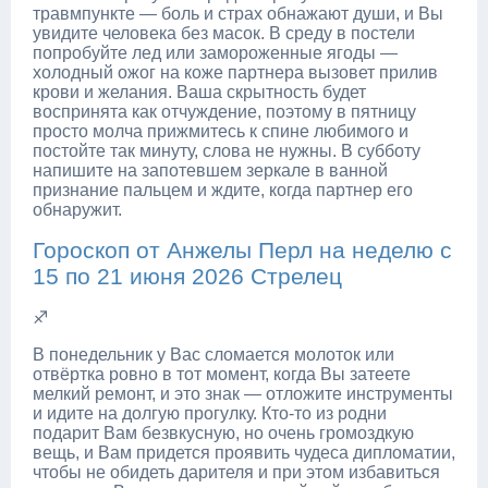
травмпункте — боль и страх обнажают души, и Вы
увидите человека без масок. В среду в постели
попробуйте лед или замороженные ягоды —
холодный ожог на коже партнера вызовет прилив
крови и желания. Ваша скрытность будет
воспринята как отчуждение, поэтому в пятницу
просто молча прижмитесь к спине любимого и
постойте так минуту, слова не нужны. В субботу
напишите на запотевшем зеркале в ванной
признание пальцем и ждите, когда партнер его
обнаружит.
Гороскоп от Анжелы Перл на неделю с
15 по 21 июня 2026 Стрелец
♐
В понедельник у Вас сломается молоток или
отвёртка ровно в тот момент, когда Вы затеете
мелкий ремонт, и это знак — отложите инструменты
и идите на долгую прогулку. Кто-то из родни
подарит Вам безвкусную, но очень громоздкую
вещь, и Вам придется проявить чудеса дипломатии,
чтобы не обидеть дарителя и при этом избавиться