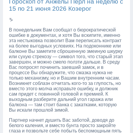
Гороскоп от Анжелы Перл на неделю с
15 по 21 июня 2026 Козерог
♑
В понедельник Вам сообщат о бюрократической
ошибке в документах, и хотя Вы вскипите, именно
эта нестыковка позволит Вам переписать контракт
на более выгодных условиях. На подоконнике или
балконе Вы заметите сброшенную змеиную шкурку
или сухую стрекозу — символ того, что старый этап
завершен, и можно смело ползти дальше. В среду
Вас попросят починить заевший замок, и в
процессе Вы обнаружите, что смазка нужна не
только механизму, но и Вашим внутренним часам.
Возникнет соблазн отчитать кого-то за глупость, но
вместо этого молча исправьте ошибку, и должник
сам придет с повинной головой и премией. К
выходным разберите дальний угол гаража или
балкона — там стоит банка с закатками, которую
Вы искали прошлой зимой.
Партнер начнет душить Вас заботой, доводя до
белого каления, и вместо бунта просто закройте
глаза и позвольте себе побыть беспомощным пять