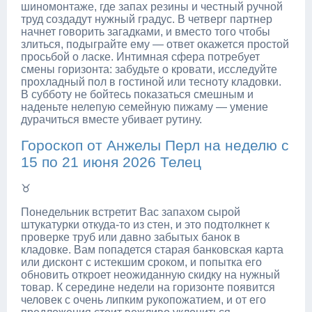
шиномонтаже, где запах резины и честный ручной
труд создадут нужный градус. В четверг партнер
начнет говорить загадками, и вместо того чтобы
злиться, подыграйте ему — ответ окажется простой
просьбой о ласке. Интимная сфера потребует
смены горизонта: забудьте о кровати, исследуйте
прохладный пол в гостиной или тесноту кладовки.
В субботу не бойтесь показаться смешным и
наденьте нелепую семейную пижаму — умение
дурачиться вместе убивает рутину.
Гороскоп от Анжелы Перл на неделю с
15 по 21 июня 2026 Телец
♉
Понедельник встретит Вас запахом сырой
штукатурки откуда-то из стен, и это подтолкнет к
проверке труб или давно забытых банок в
кладовке. Вам попадется старая банковская карта
или дисконт с истекшим сроком, и попытка его
обновить откроет неожиданную скидку на нужный
товар. К середине недели на горизонте появится
человек с очень липким рукопожатием, и от его