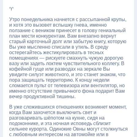
♈
Утро понедельника начнется с рассыпанной крупы,
и хотя это вызовет вспышку гнева, именно
ползание с веником принесет в голову гениальный
план мести конкурентам. Вам внезапно вернут
старый карточный долг или забытую книгу, которую
Вы уже мысленно списали в утиль. В среду
остерегайтесь жестикулировать в тесных
помещениях — рискуете смахнуть чужую дорогую
вазу или задеть локтем чувствительного коллегу. В
кофейной гуще или разводах на зеркале Вы
увидите силуэт животного, и это станет знаком, что
пора защищать территорию. К концу недели
сломается пульт от телевизора или вентилятор, но
именно отсутствие привычного фона подарит Вам
вечер продуктивной тишины.
В уже сложившихся отношениях возникнет момент,
когда Вам захочется выключить свет и
разговаривать шёпотом на кухне, сидя на
подоконнике, и эта ночная исповедь сблизит
сильнее курорта. Одинокие Овны могут столкнуться
с любовным интересом на автомойке или в