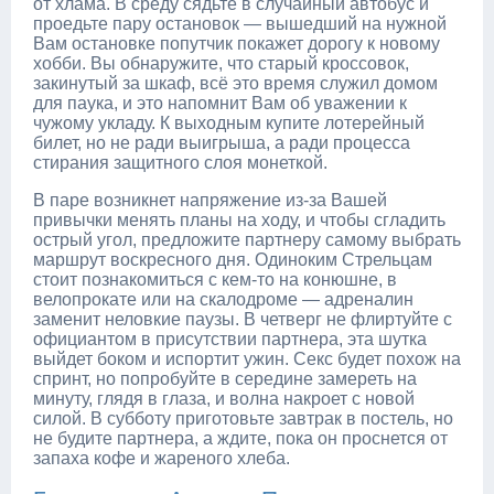
от хлама. В среду сядьте в случайный автобус и
проедьте пару остановок — вышедший на нужной
Вам остановке попутчик покажет дорогу к новому
хобби. Вы обнаружите, что старый кроссовок,
закинутый за шкаф, всё это время служил домом
для паука, и это напомнит Вам об уважении к
чужому укладу. К выходным купите лотерейный
билет, но не ради выигрыша, а ради процесса
стирания защитного слоя монеткой.
В паре возникнет напряжение из-за Вашей
привычки менять планы на ходу, и чтобы сгладить
острый угол, предложите партнеру самому выбрать
маршрут воскресного дня. Одиноким Стрельцам
стоит познакомиться с кем-то на конюшне, в
велопрокате или на скалодроме — адреналин
заменит неловкие паузы. В четверг не флиртуйте с
официантом в присутствии партнера, эта шутка
выйдет боком и испортит ужин. Секс будет похож на
спринт, но попробуйте в середине замереть на
минуту, глядя в глаза, и волна накроет с новой
силой. В субботу приготовьте завтрак в постель, но
не будите партнера, а ждите, пока он проснется от
запаха кофе и жареного хлеба.