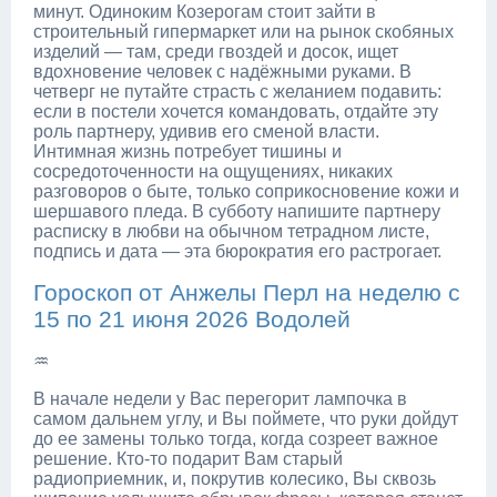
минут. Одиноким Козерогам стоит зайти в
строительный гипермаркет или на рынок скобяных
изделий — там, среди гвоздей и досок, ищет
вдохновение человек с надёжными руками. В
четверг не путайте страсть с желанием подавить:
если в постели хочется командовать, отдайте эту
роль партнеру, удивив его сменой власти.
Интимная жизнь потребует тишины и
сосредоточенности на ощущениях, никаких
разговоров о быте, только соприкосновение кожи и
шершавого пледа. В субботу напишите партнеру
расписку в любви на обычном тетрадном листе,
подпись и дата — эта бюрократия его растрогает.
Гороскоп от Анжелы Перл на неделю с
15 по 21 июня 2026 Водолей
♒
В начале недели у Вас перегорит лампочка в
самом дальнем углу, и Вы поймете, что руки дойдут
до ее замены только тогда, когда созреет важное
решение. Кто-то подарит Вам старый
радиоприемник, и, покрутив колесико, Вы сквозь