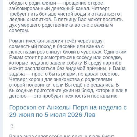
обиды с родителями — прощение откроет
заблокированный денежный канал. Четверг
требует пить больше чистой воды и отказаться от
ледяных напитков. В пятницу Вас может посетить
дух умершего родственника во сне с важным
советом.
Романтическая энергия течёт через воду:
совместный поход в бассейн или ванна с
лепестками роз снимут блоки в чувствах. Одиноким
Ракам стоит присмотреться к соседу или соседке,
которые недавно завели собаку. В среду партнёр
может расплакаться без видимой причины, и Ваша
задача — просто быть рядом, не давая советов.
Четверг хорош для знакомства с родителями
второй половинки, если Вы ещё не решались. В
выходные приготовьте ужин из блюд, которые ели в
детстве — это пробудит нежность и ностальгию.
Гороскоп от Анжелы Перл на неделю с
29 июня по 5 июля 2026 Лев
♌
Ваша аура сияет особенно ярко, и люди будут