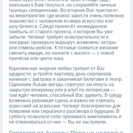
невольно к Вам тянуться, но сохраняйте личные
границы священными. Во вторник Вас пригласят
на мероприятие, где можно завести очень полезное
знакомство с человеком из мира искусства или
шоу-бизнеса. Среда принесёт неожиданную
прибыль от старого проекта, о котором Вы уже
забыли. Четверг требует осмотрительности в
поездках: проверьте маршрут, возможны заторы
или отмены рейсов. К пятнице появится желание
сменить имидж, но начните с малого — с новой
причёски или цвета лака.
Королевская энергия любви требует от Вас
щедрости: устройте партнёру день сюрпризов,
начиная с завтрака и заканчивая билетами в театр.
Одиноким Львам звёзды советуют заглянуть на
закрытую вечеринку или в клуб по интересам —
там ждёт человек, способный Вас удивить. В среду
возможна ревнивая сцена, и важно не отвечать
агрессией на агрессию. Четверг благоприятен для
помолвки или серьёзного разговора о будущем. В
субботу позвольте себе принимать комплименты и
не отмахиваться от них — Вы их заслужили.
Гороскоп от Анжелы Перл на неделю с