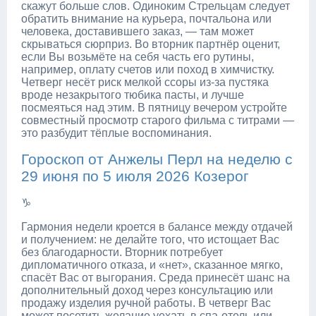
скажут больше слов. Одиноким Стрельцам следует
обратить внимание на курьера, почтальона или
человека, доставившего заказ, — там может
скрываться сюрприз. Во вторник партнёр оценит,
если Вы возьмёте на себя часть его рутины,
например, оплату счетов или поход в химчистку.
Четверг несёт риск мелкой ссоры из-за пустяка
вроде незакрытого тюбика пасты, и лучше
посмеяться над этим. В пятницу вечером устройте
совместный просмотр старого фильма с титрами —
это разбудит тёплые воспоминания.
Гороскоп от Анжелы Перл на неделю с
29 июня по 5 июля 2026 Козерог
♑
Гармония недели кроется в балансе между отдачей
и получением: не делайте того, что истощает Вас
без благодарности. Вторник потребует
дипломатичного отказа, и «нет», сказанное мягко,
спасёт Вас от выгорания. Среда принесёт шанс на
дополнительный доход через консультацию или
продажу изделия ручной работы. В четверг Вас
может посетить желание уехать в спа-отель или