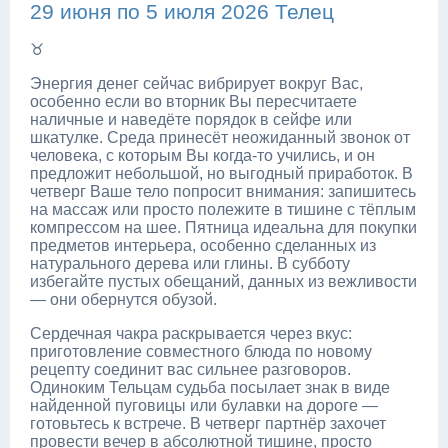
29 июня по 5 июля 2026 Телец
♉
Энергия денег сейчас вибрирует вокруг Вас,
особенно если во вторник Вы пересчитаете
наличные и наведёте порядок в сейфе или
шкатулке. Среда принесёт неожиданный звонок от
человека, с которым Вы когда-то учились, и он
предложит небольшой, но выгодный приработок. В
четверг Ваше тело попросит внимания: запишитесь
на массаж или просто полежите в тишине с тёплым
компрессом на шее. Пятница идеальна для покупки
предметов интерьера, особенно сделанных из
натурального дерева или глины. В субботу
избегайте пустых обещаний, данных из вежливости
— они обернутся обузой.
Сердечная чакра раскрывается через вкус:
приготовление совместного блюда по новому
рецепту соединит вас сильнее разговоров.
Одиноким Тельцам судьба посылает знак в виде
найденной пуговицы или булавки на дороге —
готовьтесь к встрече. В четверг партнёр захочет
провести вечер в абсолютной тишине, просто