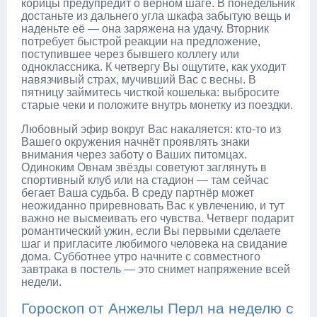
корицы предупредит о верном шаге. В понедельник
достаньте из дальнего угла шкафа забытую вещь и
наденьте её — она заряжена на удачу. Вторник
потребует быстрой реакции на предложение,
поступившее через бывшего коллегу или
одноклассника. К четвергу Вы ощутите, как уходит
навязчивый страх, мучивший Вас с весны. В
пятницу займитесь чисткой кошелька: выбросите
старые чеки и положите внутрь монетку из поездки.
Любовный эфир вокруг Вас накаляется: кто-то из
Вашего окружения начнёт проявлять знаки
внимания через заботу о Ваших питомцах.
Одиноким Овнам звёзды советуют заглянуть в
спортивный клуб или на стадион — там сейчас
бегает Ваша судьба. В среду партнёр может
неожиданно приревновать Вас к увлечению, и тут
важно не высмеивать его чувства. Четверг подарит
романтический ужин, если Вы первыми сделаете
шаг и пригласите любимого человека на свидание
дома. Субботнее утро начните с совместного
завтрака в постель — это снимет напряжение всей
недели.
Гороскоп от Анжелы Перл на неделю с