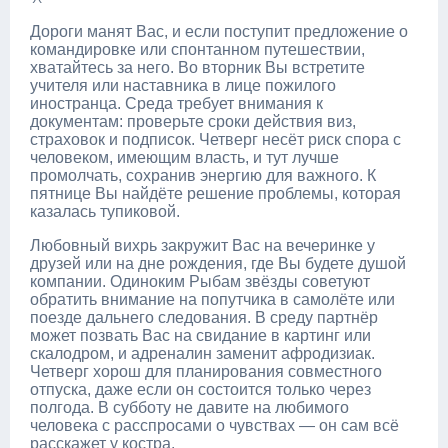
Дороги манят Вас, и если поступит предложение о
командировке или спонтанном путешествии,
хватайтесь за него. Во вторник Вы встретите
учителя или наставника в лице пожилого
иностранца. Среда требует внимания к
документам: проверьте сроки действия виз,
страховок и подписок. Четверг несёт риск спора с
человеком, имеющим власть, и тут лучше
промолчать, сохранив энергию для важного. К
пятнице Вы найдёте решение проблемы, которая
казалась тупиковой.
Любовный вихрь закружит Вас на вечеринке у
друзей или на дне рождения, где Вы будете душой
компании. Одиноким Рыбам звёзды советуют
обратить внимание на попутчика в самолёте или
поезде дальнего следования. В среду партнёр
может позвать Вас на свидание в картинг или
скалодром, и адреналин заменит афродизиак.
Четверг хорош для планирования совместного
отпуска, даже если он состоится только через
полгода. В субботу не давите на любимого
человека с расспросами о чувствах — он сам всё
расскажет у костра.