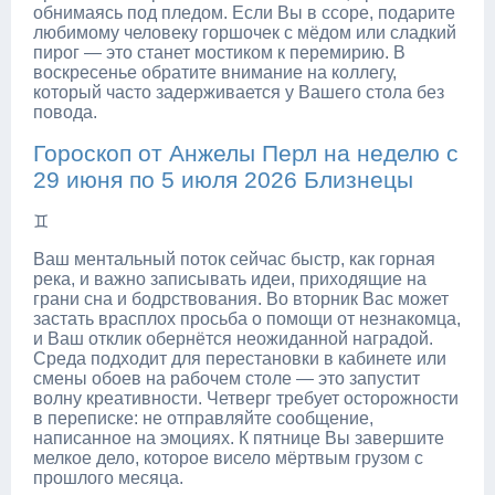
обнимаясь под пледом. Если Вы в ссоре, подарите
любимому человеку горшочек с мёдом или сладкий
пирог — это станет мостиком к перемирию. В
воскресенье обратите внимание на коллегу,
который часто задерживается у Вашего стола без
повода.
Гороскоп от Анжелы Перл на неделю с
29 июня по 5 июля 2026 Близнецы
♊
Ваш ментальный поток сейчас быстр, как горная
река, и важно записывать идеи, приходящие на
грани сна и бодрствования. Во вторник Вас может
застать врасплох просьба о помощи от незнакомца,
и Ваш отклик обернётся неожиданной наградой.
Среда подходит для перестановки в кабинете или
смены обоев на рабочем столе — это запустит
волну креативности. Четверг требует осторожности
в переписке: не отправляйте сообщение,
написанное на эмоциях. К пятнице Вы завершите
мелкое дело, которое висело мёртвым грузом с
прошлого месяца.