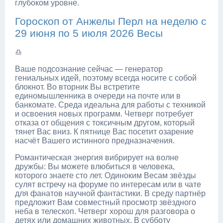
глубоком уровне.
Гороскоп от Анжелы Перл на неделю с
29 июня по 5 июля 2026 Весы
♎
Ваше подсознание сейчас — генератор
гениальных идей, поэтому всегда носите с собой
блокнот. Во вторник Вы встретите
единомышленника в очереди на почте или в
банкомате. Среда идеальна для работы с техникой
и освоения новых программ. Четверг потребует
отказа от общения с токсичным другом, который
тянет Вас вниз. К пятнице Вас посетит озарение
насчёт Вашего истинного предназначения.
Романтическая энергия вибрирует на волне
дружбы: Вы можете влюбиться в человека,
которого знаете сто лет. Одиноким Весам звёзды
сулят встречу на форуме по интересам или в чате
для фанатов научной фантастики. В среду партнёр
предложит Вам совместный просмотр звёздного
неба в телескоп. Четверг хорош для разговора о
детях или домашних животных. В субботу