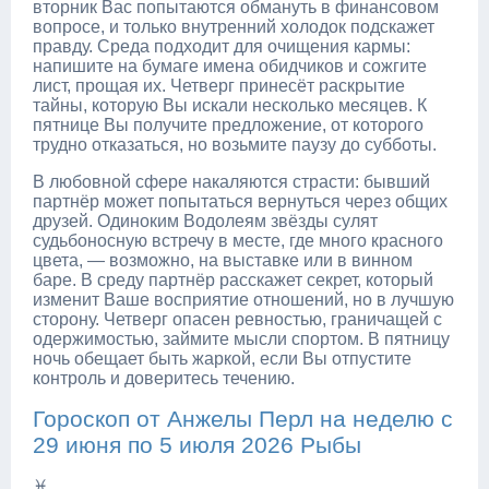
вторник Вас попытаются обмануть в финансовом
вопросе, и только внутренний холодок подскажет
правду. Среда подходит для очищения кармы:
напишите на бумаге имена обидчиков и сожгите
лист, прощая их. Четверг принесёт раскрытие
тайны, которую Вы искали несколько месяцев. К
пятнице Вы получите предложение, от которого
трудно отказаться, но возьмите паузу до субботы.
В любовной сфере накаляются страсти: бывший
партнёр может попытаться вернуться через общих
друзей. Одиноким Водолеям звёзды сулят
судьбоносную встречу в месте, где много красного
цвета, — возможно, на выставке или в винном
баре. В среду партнёр расскажет секрет, который
изменит Ваше восприятие отношений, но в лучшую
сторону. Четверг опасен ревностью, граничащей с
одержимостью, займите мысли спортом. В пятницу
ночь обещает быть жаркой, если Вы отпустите
контроль и доверитесь течению.
Гороскоп от Анжелы Перл на неделю с
29 июня по 5 июля 2026 Рыбы
♓