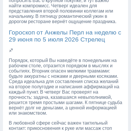
попросить Вас о крупной покупке, и тут важно
найти компромисс. Четверг идеален для
представления второй половинки коллегам или
начальнику. В пятницу романтический ужин в
дорогом ресторане вернёт ощущение праздника.
Гороскоп от Анжелы Перл на неделю с
29 июня по 5 июля 2026 Стрелец
♐
Порядок, который Вы наведёте в понедельник на
рабочем столе, отразится порядком в мыслях и
событиях. Вторник опасен мелкими травмами:
будьте аккуратны с ножами и дверными косяками.
Среда идеальна для составления списка желаний
на второе полугодие и написания аффирмаций на
каждый пункт. В четверг Вас проверят на
прочность: задача, казавшаяся невыполнимой,
решится тремя простыми шагами. К пятнице судьба
вернёт долг не деньгами, а ценной информацией
или знакомством.
В любовной сфере сейчас важен тактильный
контакт: прикосновения к руке или массаж стоп