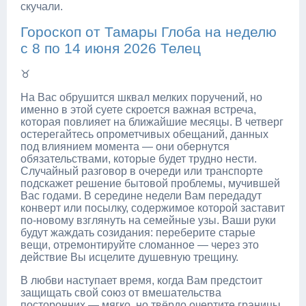
скучали.
Гороскоп от Тамары Глоба на неделю
с 8 по 14 июня 2026 Телец
♉
На Вас обрушится шквал мелких поручений, но
именно в этой суете скроется важная встреча,
которая повлияет на ближайшие месяцы. В четверг
остерегайтесь опрометчивых обещаний, данных
под влиянием момента — они обернутся
обязательствами, которые будет трудно нести.
Случайный разговор в очереди или транспорте
подскажет решение бытовой проблемы, мучившей
Вас годами. В середине недели Вам передадут
конверт или посылку, содержимое которой заставит
по-новому взглянуть на семейные узы. Ваши руки
будут жаждать созидания: переберите старые
вещи, отремонтируйте сломанное — через это
действие Вы исцелите душевную трещину.
В любви наступает время, когда Вам предстоит
защищать свой союз от вмешательства
посторонних — мягко, но твёрдо очертите границы.