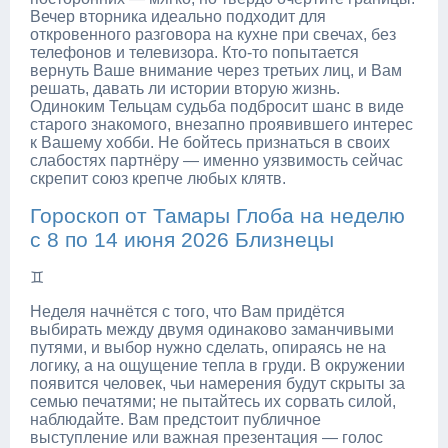
Вечер вторника идеально подходит для
откровенного разговора на кухне при свечах, без
телефонов и телевизора. Кто-то попытается
вернуть Ваше внимание через третьих лиц, и Вам
решать, давать ли истории вторую жизнь.
Одиноким Тельцам судьба подбросит шанс в виде
старого знакомого, внезапно проявившего интерес
к Вашему хобби. Не бойтесь признаться в своих
слабостях партнёру — именно уязвимость сейчас
скрепит союз крепче любых клятв.
Гороскоп от Тамары Глоба на неделю
с 8 по 14 июня 2026 Близнецы
♊
Неделя начнётся с того, что Вам придётся
выбирать между двумя одинаково заманчивыми
путями, и выбор нужно сделать, опираясь не на
логику, а на ощущение тепла в груди. В окружении
появится человек, чьи намерения будут скрыты за
семью печатями; не пытайтесь их сорвать силой,
наблюдайте. Вам предстоит публичное
выступление или важная презентация — голос