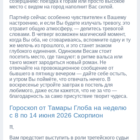
созерцанию: поездка к горам или просто высокое
место с видом на город наполнит Вас силой.
Партнёр сейчас особенно чувствителен к Вашему
настроению, и если Вы будете излучать тревогу, это
отравит общую атмосферу, — делитесь тревогой
словами. В четверг возможен магический момент,
когда Вы оба, не сговариваясь, вспомните одну и ту
же мелочь из прошлого, и это станет знаком
глубокого единения. Одиноким Весам стоит
посетить место, где танцуют: в ритме вальса или
танго может зародиться новый роман. Не
отвечайте на провокационное сообщение от
бывшего в пятницу вечером — дайте себе остыть,
и утром Вы поймёте, что отвечать нечего. В
воскресенье устройте завтрак в постель для
любимого, даже если кажется, что не за что —
благодарность за само присутствие творит чудеса.
Гороскоп от Тамары Глоба на неделю
с 8 по 14 июня 2026 Скорпион
♏
Вам предстоит выступить в роли третейского судьи