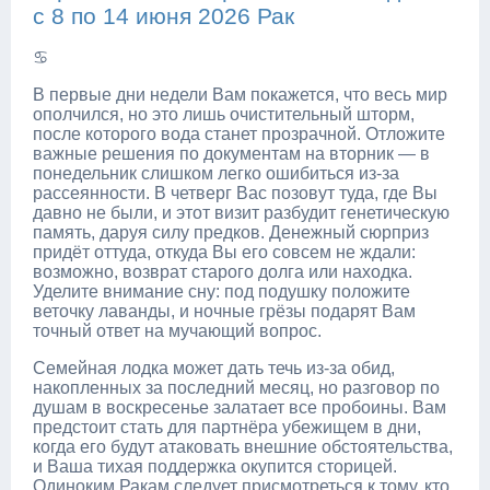
с 8 по 14 июня 2026 Рак
♋
В первые дни недели Вам покажется, что весь мир
ополчился, но это лишь очистительный шторм,
после которого вода станет прозрачной. Отложите
важные решения по документам на вторник — в
понедельник слишком легко ошибиться из-за
рассеянности. В четверг Вас позовут туда, где Вы
давно не были, и этот визит разбудит генетическую
память, даруя силу предков. Денежный сюрприз
придёт оттуда, откуда Вы его совсем не ждали:
возможно, возврат старого долга или находка.
Уделите внимание сну: под подушку положите
веточку лаванды, и ночные грёзы подарят Вам
точный ответ на мучающий вопрос.
Семейная лодка может дать течь из-за обид,
накопленных за последний месяц, но разговор по
душам в воскресенье залатает все пробоины. Вам
предстоит стать для партнёра убежищем в дни,
когда его будут атаковать внешние обстоятельства,
и Ваша тихая поддержка окупится сторицей.
Одиноким Ракам следует присмотреться к тому, кто