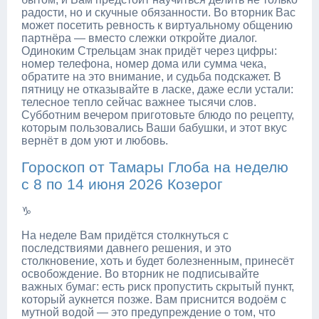
радости, но и скучные обязанности. Во вторник Вас
может посетить ревность к виртуальному общению
партнёра — вместо слежки откройте диалог.
Одиноким Стрельцам знак придёт через цифры:
номер телефона, номер дома или сумма чека,
обратите на это внимание, и судьба подскажет. В
пятницу не отказывайте в ласке, даже если устали:
телесное тепло сейчас важнее тысячи слов.
Субботним вечером приготовьте блюдо по рецепту,
которым пользовались Ваши бабушки, и этот вкус
вернёт в дом уют и любовь.
Гороскоп от Тамары Глоба на неделю
с 8 по 14 июня 2026 Козерог
♑
На неделе Вам придётся столкнуться с
последствиями давнего решения, и это
столкновение, хоть и будет болезненным, принесёт
освобождение. Во вторник не подписывайте
важных бумаг: есть риск пропустить скрытый пункт,
который аукнется позже. Вам приснится водоём с
мутной водой — это предупреждение о том, что