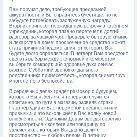
Вам поручат дело, требующее предельной
аккуратности, и Вы справитесь блестяще, но не
забудьте потребовать заслуженную награду.
Вторник принесёт неожиданную встречу в казённом
учреждении, которая плавно перетечёт в долгий
разговор за чашкой чая. Проверьте бытовую химию
и лекарства в доме: просроченное средство может
стать причиной недомогания, от которого Вы
будете долго оправляться. В четверг Вам предстоит
сделать выбор между экономией и комфортом —
выберите комфорт, ибо здоровье духа сейчас
важнее. Субботний звонок от дальнего
родственника принесёт весть, которая снимет груз
многолетнего беспокойства.
В сердечных делах грядёт разговор о будущем,
которого Вы избегали, и теперь он случится
спонтанно, по пути в магазин, развеяв страхи.
Партнёр удивит Вас переменой внешности или
привычки, и это всколыхнёт в Вас волну новой
влюблённости. Одиноким Девам звёзды советуют
присмотреться к коллеге или товарищу по
увлечению, с которым Вы давно делите
пространство — любовь рядом. В пятницу