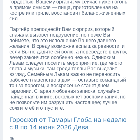
гордостью. Вашему организму сейчас нужен огонь
в прямом смысле — пища, приготовленная на
костре или гриле, восстановит баланс жизненных
сил.
Партнёр преподнесёт Вам сюрприз, который
сначала вызовет недоумение, но позже Вы
поймёте, что это исполнение Вашего давнего
желания. В среду возможна вспышка ревности, и
если Вы не дадите ей волю, а переведёте в шутку,
вечер закончится особенно нежно. Одиноким
Львам следует посетить мероприятие, где много
света и музыки: там среди толпы Вас выделит
взгляд. Семейным Львам важно не переносить
рабочее главенство в дом — оставьте командный
тон за порогом, и воскресенье станет днём
гармонии. Старая любовная записка, случайно
найденная в книге, всколыхнёт воспоминания, но
не позвольте им разрушить настоящее; лучше
сожгите её и отпустите.
Гороскоп от Тамары Глоба на неделю
с 8 по 14 июня 2026 Дева
♍