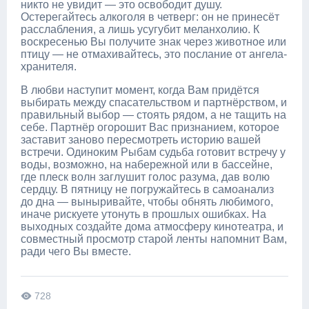
никто не увидит — это освободит душу.
Остерегайтесь алкоголя в четверг: он не принесёт
расслабления, а лишь усугубит меланхолию. К
воскресенью Вы получите знак через животное или
птицу — не отмахивайтесь, это послание от ангела-
хранителя.
В любви наступит момент, когда Вам придётся
выбирать между спасательством и партнёрством, и
правильный выбор — стоять рядом, а не тащить на
себе. Партнёр огорошит Вас признанием, которое
заставит заново пересмотреть историю вашей
встречи. Одиноким Рыбам судьба готовит встречу у
воды, возможно, на набережной или в бассейне,
где плеск волн заглушит голос разума, дав волю
сердцу. В пятницу не погружайтесь в самоанализ
до дна — выныривайте, чтобы обнять любимого,
иначе рискуете утонуть в прошлых ошибках. На
выходных создайте дома атмосферу кинотеатра, и
совместный просмотр старой ленты напомнит Вам,
ради чего Вы вместе.
728