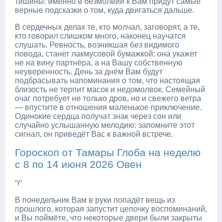
тишины: именно в безмолвии к Вам придут самые
верные подсказки о том, куда двигаться дальше.
В сердечных делах те, кто молчал, заговорят, а те,
кто говорил слишком много, наконец научатся
слушать. Ревность, возникшая без видимого
повода, станет лакмусовой бумажкой: она укажет
не на вину партнёра, а на Вашу собственную
неуверенность. День за днём Вам будут
подбрасывать напоминания о том, что настоящая
близость не терпит масок и недомолвок. Семейный
очаг потребует не только дров, но и свежего ветра
— впустите в отношения маленькое приключение.
Одинокие сердца получат знак через сон или
случайно услышанную мелодию: запомните этот
сигнал, он приведёт Вас к важной встрече.
Гороскоп от Тамары Глоба на неделю
с 8 по 14 июня 2026 Овен
♈
В понедельник Вам в руки попадёт вещь из
прошлого, которая запустит цепочку воспоминаний,
и Вы поймёте, что некоторые двери были закрыты