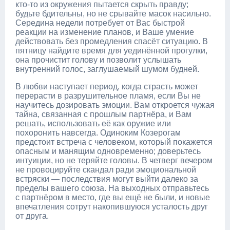
кто-то из окружения пытается скрыть правду;
будьте бдительны, но не срывайте масок насильно.
Середина недели потребует от Вас быстрой
реакции на изменение планов, и Ваше умение
действовать без промедления спасёт ситуацию. В
пятницу найдите время для уединённой прогулки,
она прочистит голову и позволит услышать
внутренний голос, заглушаемый шумом будней.
В любви наступает период, когда страсть может
перерасти в разрушительное пламя, если Вы не
научитесь дозировать эмоции. Вам откроется чужая
тайна, связанная с прошлым партнёра, и Вам
решать, использовать её как оружие или
похоронить навсегда. Одиноким Козерогам
предстоит встреча с человеком, который покажется
опасным и манящим одновременно; доверьтесь
интуиции, но не теряйте головы. В четверг вечером
не провоцируйте скандал ради эмоциональной
встряски — последствия могут выйти далеко за
пределы вашего союза. На выходных отправьтесь
с партнёром в место, где вы ещё не были, и новые
впечатления сотрут накопившуюся усталость друг
от друга.