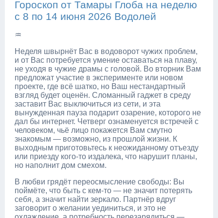
Гороскоп от Тамары Глоба на неделю
с 8 по 14 июня 2026 Водолей
♒
Неделя швырнёт Вас в водоворот чужих проблем,
и от Вас потребуется умение оставаться на плаву,
не уходя в чужие драмы с головой. Во вторник Вам
предложат участие в эксперименте или новом
проекте, где всё шатко, но Ваш нестандартный
взгляд будет оценён. Сломанный гаджет в среду
заставит Вас выключиться из сети, и эта
вынужденная пауза подарит озарение, которого не
дал бы интернет. Четверг ознаменуется встречей с
человеком, чьё лицо покажется Вам смутно
знакомым — возможно, из прошлой жизни. К
выходным приготовьтесь к неожиданному отъезду
или приезду кого-то издалека, что нарушит планы,
но наполнит дом смехом.
В любви грядёт переосмысление свободы: Вы
поймёте, что быть с кем-то — не значит потерять
себя, а значит найти зеркало. Партнёр вдруг
заговорит о желании уединиться, и это не
охлаждение, а потребность перезарядиться —