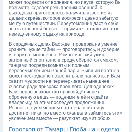
может подвести от волнения, но пауза, которую Вы
возьмёте, сделает речь проникновенной. К
выходным приготовьтесь получить известие из
дальних краёв, которое воскресит давно забытую
мечту о путешествии. Переутомление даст о себе
знать головной болью — примите это как сигнал к
немедленному отдыху на природе.
В сердечных делах Вас ждёт проверка на умение
хранить чужие тайны — проговоритесь, и доверие
испарится мгновенно. Романтический ужин,
затеянный спонтанно в среду, обернётся смехом,
танцами посреди комнаты и полным
переосмыслением Вашей пары. Бывший партнёр
может неожиданно позвонить или написать, и Вам
хватит мудрости не перечёркивать нынешнее
счастье ради призрака прошлого. Для одиноких
Близнецов знакомство произойдёт через
оброненную вещь — поднимите её и отдайте
владельцу, за этим последует продолжение.
Ревность к увлечениям партнёра в пятницу
достигнет пика, но вместо скандала займитесь этим
увлечением вместе — результат изумит обоих.
Гороскоп от Тамары Глоба на неделю