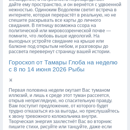
дайте ему пространство, и он вернётся с удвоенной
нежностью. Одиноким Водолеям светит встреча в
интернете, которая перерастёт в реальную, но не
спешите раскрывать все карты до личного
свидания. В пятницу возможна ссора на
политической или мировоззренческой почве —
помните, что любовь выше идеологий. На
выходных устройте свидание на крыше или
балконе под открытым небом, и разговоры до
рассвета перевернут страницу вашей истории.
Гороскоп от Тамары Глоба на неделю
с 8 по 14 июня 2026 Рыбы
♓
Первая половина недели окутает Вас туманом
иллюзий, и лишь к среде этот туман рассеется,
открыв неприглядную, но спасительную правду.
Вам поступит предложение, от которого будет
трудно отказаться из-за выгоды, но прислушайтесь
к звону тревожного колокольчика внутри.
Творческая энергия захлестнёт Вас во вторник:
пишите стихи, рисуйте или танцуйте, даже если