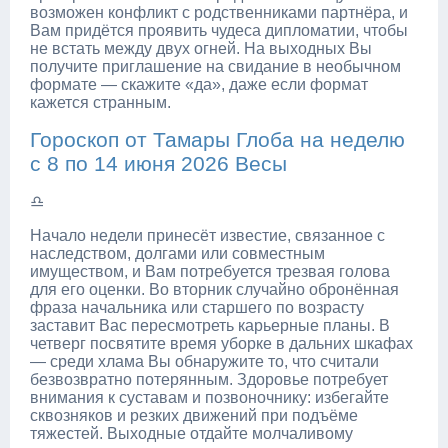
возможен конфликт с родственниками партнёра, и
Вам придётся проявить чудеса дипломатии, чтобы
не встать между двух огней. На выходных Вы
получите приглашение на свидание в необычном
формате — скажите «да», даже если формат
кажется странным.
Гороскоп от Тамары Глоба на неделю
с 8 по 14 июня 2026 Весы
♎
Начало недели принесёт известие, связанное с
наследством, долгами или совместным
имуществом, и Вам потребуется трезвая голова
для его оценки. Во вторник случайно обронённая
фраза начальника или старшего по возрасту
заставит Вас пересмотреть карьерные планы. В
четверг посвятите время уборке в дальних шкафах
— среди хлама Вы обнаружите то, что считали
безвозвратно потерянным. Здоровье потребует
внимания к суставам и позвоночнику: избегайте
сквозняков и резких движений при подъёме
тяжестей. Выходные отдайте молчаливому