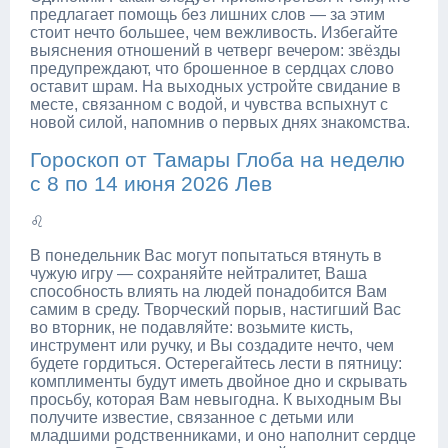
предлагает помощь без лишних слов — за этим
стоит нечто большее, чем вежливость. Избегайте
выяснения отношений в четверг вечером: звёзды
предупреждают, что брошенное в сердцах слово
оставит шрам. На выходных устройте свидание в
месте, связанном с водой, и чувства вспыхнут с
новой силой, напомнив о первых днях знакомства.
Гороскоп от Тамары Глоба на неделю
с 8 по 14 июня 2026 Лев
♌
В понедельник Вас могут попытаться втянуть в
чужую игру — сохраняйте нейтралитет, Ваша
способность влиять на людей понадобится Вам
самим в среду. Творческий порыв, настигший Вас
во вторник, не подавляйте: возьмите кисть,
инструмент или ручку, и Вы создадите нечто, чем
будете гордиться. Остерегайтесь лести в пятницу:
комплименты будут иметь двойное дно и скрывать
просьбу, которая Вам невыгодна. К выходным Вы
получите известие, связанное с детьми или
младшими родственниками, и оно наполнит сердце