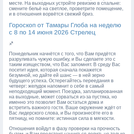
месте. На выходных устройте ревизию в спальне:
смените бельё на светлое, проветрите помещение,
и в отношения ворвётся свежий бриз.
Гороскоп от Тамары Глоба на неделю
с 8 по 14 июня 2026 Стрелец
♐
Понедельник начнётся с того, что Вам придётся
разруливать чужую ошибку, и Вы сделаете это с
таким изяществом, что Вас запомнят. В среду Вас
посетит идея, которая сначала покажется
безумной, но дайте ей шанс — в ней зерно
будущего успеха. Остерегайтесь переедания в
четверг: желудок напомнит о себе в самый
неподходящий момент. Поездка, запланированная
на выходные, может сорваться из-за пустяка, но
именно это позволит Вам остаться дома и
встретить важного гостя. Ваше окружение ждёт от
Вас лидерского слова, и Вы произнесёте его в
пятницу, но помните: истинная сила в мягкости.
Отношения войдут в фазу проверки на прочность
бытом, и Вам предстоит научиться делить не только