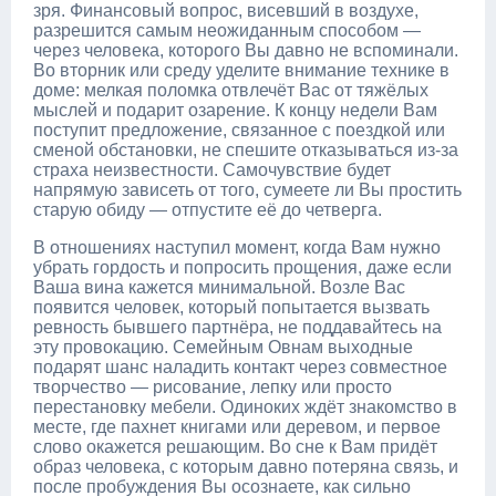
зря. Финансовый вопрос, висевший в воздухе,
разрешится самым неожиданным способом —
через человека, которого Вы давно не вспоминали.
Во вторник или среду уделите внимание технике в
доме: мелкая поломка отвлечёт Вас от тяжёлых
мыслей и подарит озарение. К концу недели Вам
поступит предложение, связанное с поездкой или
сменой обстановки, не спешите отказываться из-за
страха неизвестности. Самочувствие будет
напрямую зависеть от того, сумеете ли Вы простить
старую обиду — отпустите её до четверга.
В отношениях наступил момент, когда Вам нужно
убрать гордость и попросить прощения, даже если
Ваша вина кажется минимальной. Возле Вас
появится человек, который попытается вызвать
ревность бывшего партнёра, не поддавайтесь на
эту провокацию. Семейным Овнам выходные
подарят шанс наладить контакт через совместное
творчество — рисование, лепку или просто
перестановку мебели. Одиноких ждёт знакомство в
месте, где пахнет книгами или деревом, и первое
слово окажется решающим. Во сне к Вам придёт
образ человека, с которым давно потеряна связь, и
после пробуждения Вы осознаете, как сильно