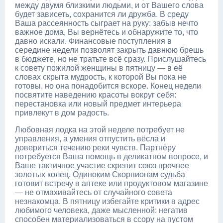
между двумя близкими людьми, и от Вашего слова
будет зависеть, сохранится ли дружба. В среду
Ваша рассеянность сыграет на руку: забыв нечто
важное дома, Вы вернётесь и обнаружите то, что
давно искали. Финансовые поступления в
середине недели позволят закрыть давнюю брешь
в бюджете, но не тратьте всё сразу. Прислушайтесь
к совету пожилой женщины в пятницу — в её
словах скрыта мудрость, к которой Вы пока не
готовы, но она понадобится вскоре. Конец недели
посвятите наведению красоты вокруг себя:
перестановка или новый предмет интерьера
привлекут в дом радость.
Любовная лодка на этой неделе потребует не
управления, а умения отпустить вёсла и
довериться течению реки чувств. Партнёру
потребуется Ваша помощь в деликатном вопросе, и
Ваше тактичное участие скрепит союз прочнее
золотых колец. Одиноким Скорпионам судьба
готовит встречу в аптеке или продуктовом магазине
— не отмахивайтесь от случайного совета
незнакомца. В пятницу избегайте критики в адрес
любимого человека, даже мысленной: негатив
способен материализоваться в ссору на пустом