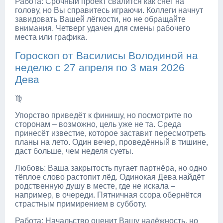
Работа: Срочный проект свалится как снег на
голову, но Вы справитесь играючи. Коллеги начнут
завидовать Вашей лёгкости, но не обращайте
внимания. Четверг удачен для смены рабочего
места или графика.
Гороскоп от Василисы Володиной на
неделю с 27 апреля по 3 мая 2026
Дева
♍
Упорство приведёт к финишу, но посмотрите по
сторонам – возможно, цель уже не та. Среда
принесёт известие, которое заставит пересмотреть
планы на лето. Один вечер, проведённый в тишине,
даст больше, чем неделя суеты.
Любовь: Ваша закрытость пугает партнёра, но одно
тёплое слово растопит лёд. Одинокая Дева найдёт
родственную душу в месте, где не искала –
например, в очереди. Пятничная ссора обернётся
страстным примирением в субботу.
Работа: Начальство оценит Вашу надёжность, но