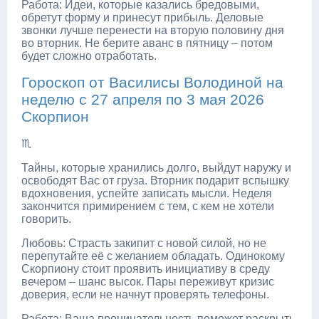
Работа: Идеи, которые казались бредовыми,
обретут форму и принесут прибыль. Деловые
звонки лучше перенести на вторую половину дня
во вторник. Не берите аванс в пятницу – потом
будет сложно отработать.
Гороскоп от Василисы Володиной на
неделю с 27 апреля по 3 мая 2026
Скорпион
♏
Тайны, которые хранились долго, выйдут наружу и
освободят Вас от груза. Вторник подарит вспышку
вдохновения, успейте записать мысли. Неделя
закончится примирением с тем, с кем не хотели
говорить.
Любовь: Страсть закипит с новой силой, но не
перепутайте её с желанием обладать. Одинокому
Скорпиону стоит проявить инициативу в среду
вечером – шанс высок. Пары переживут кризис
доверия, если не начнут проверять телефоны.
Работа: Ваша проницательность поможет раскрыть