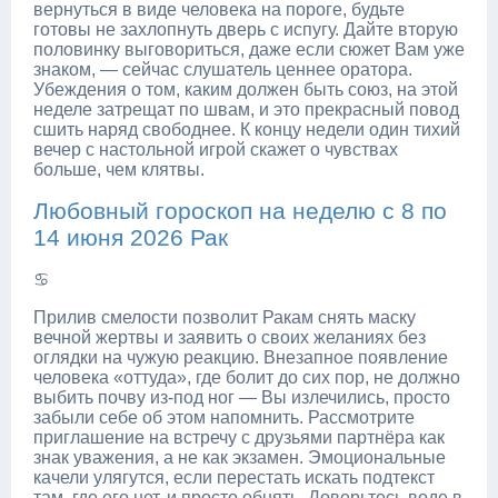
вернуться в виде человека на пороге, будьте
готовы не захлопнуть дверь с испугу. Дайте вторую
половинку выговориться, даже если сюжет Вам уже
знаком, — сейчас слушатель ценнее оратора.
Убеждения о том, каким должен быть союз, на этой
неделе затрещат по швам, и это прекрасный повод
сшить наряд свободнее. К концу недели один тихий
вечер с настольной игрой скажет о чувствах
больше, чем клятвы.
Любовный гороскоп на неделю с 8 по
14 июня 2026 Рак
♋
Прилив смелости позволит Ракам снять маску
вечной жертвы и заявить о своих желаниях без
оглядки на чужую реакцию. Внезапное появление
человека «оттуда», где болит до сих пор, не должно
выбить почву из-под ног — Вы излечились, просто
забыли себе об этом напомнить. Рассмотрите
приглашение на встречу с друзьями партнёра как
знак уважения, а не как экзамен. Эмоциональные
качели улягутся, если перестать искать подтекст
там, где его нет, и просто обнять. Доверьтесь воде в