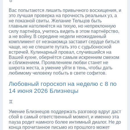
♉
Вас попытаются лишить привычного восхищения, и
это лучшая проверка на прочность реальных уз, а
не показной свиты. Желание Тельцов быть
главным натолкнётся на тихую, но непреклонную
силу партнёра, учитесь видеть в этом партнёрство,
а не войну. В середине недели неожиданный
комплимент от незнакомца заставит сердце биться
чаще, но не спешите путать это с судьбоносной
встречей. Кулинарный провал, случившийся на
Вашей кухне, обернётся самым искренним смехом
и сближением. Проявлением любви станет не
широта жеста, а умение уйти в тень, чтобы дать
любимому человеку побыть в свете софитов.
Любовный гороскоп на неделю с 8 по
14 июня 2026 Близнецы
♊
Умение Близнецов поддержать разговор вдруг даст
сбой в самый ответственный момент, и именно эта
пауза родит намного более интимный диалог. Не до
конца прочитанное письмо из прошлого может