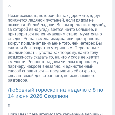
♎
Независимость, которой Вы так дорожите, вдруг
покажется ледяной пустыней, если рядом не
окажется тёплой ладони. Весам предложат дружбу,
за которой явно угадывается нечто большее, и
притворяться непонимающим станет мучительно
стыдно. Резкая смена имиджа или пространства
вокруг привлечёт внимание того, чей интерес Вы
считали безвозвратно утерянным. Перестаньте
анализировать чувства как теорему, дайте телу
возможность сказать то, на что у слов не хватит
смелости. Ревность задним числом к прошлому
партнёру накроет внезапно, и единственный
способ справиться — предъявить её открыто,
сделав темой для странного, но исцеляющего
разговора.
Любовный гороскоп на неделю с 8 по
14 июня 2026 Скорпион
♏
Пока Вы будете штурмовать карьерные вершины,