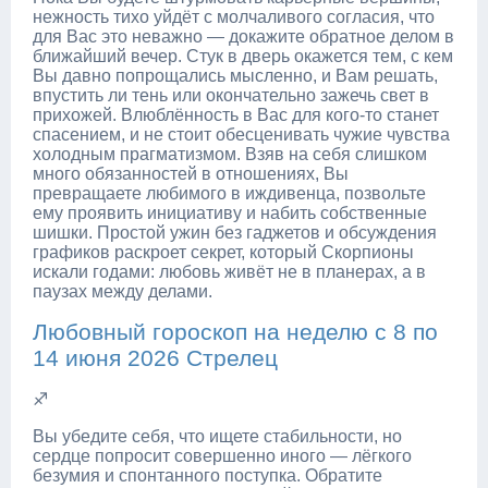
нежность тихо уйдёт с молчаливого согласия, что
для Вас это неважно — докажите обратное делом в
ближайший вечер. Стук в дверь окажется тем, с кем
Вы давно попрощались мысленно, и Вам решать,
впустить ли тень или окончательно зажечь свет в
прихожей. Влюблённость в Вас для кого-то станет
спасением, и не стоит обесценивать чужие чувства
холодным прагматизмом. Взяв на себя слишком
много обязанностей в отношениях, Вы
превращаете любимого в иждивенца, позвольте
ему проявить инициативу и набить собственные
шишки. Простой ужин без гаджетов и обсуждения
графиков раскроет секрет, который Скорпионы
искали годами: любовь живёт не в планерах, а в
паузах между делами.
Любовный гороскоп на неделю с 8 по
14 июня 2026 Стрелец
♐
Вы убедите себя, что ищете стабильности, но
сердце попросит совершенно иного — лёгкого
безумия и спонтанного поступка. Обратите