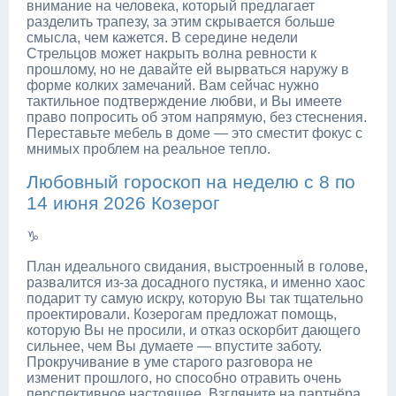
внимание на человека, который предлагает
разделить трапезу, за этим скрывается больше
смысла, чем кажется. В середине недели
Стрельцов может накрыть волна ревности к
прошлому, но не давайте ей вырваться наружу в
форме колких замечаний. Вам сейчас нужно
тактильное подтверждение любви, и Вы имеете
право попросить об этом напрямую, без стеснения.
Переставьте мебель в доме — это сместит фокус с
мнимых проблем на реальное тепло.
Любовный гороскоп на неделю с 8 по
14 июня 2026 Козерог
♑
План идеального свидания, выстроенный в голове,
развалится из-за досадного пустяка, и именно хаос
подарит ту самую искру, которую Вы так тщательно
проектировали. Козерогам предложат помощь,
которую Вы не просили, и отказ оскорбит дающего
сильнее, чем Вы думаете — впустите заботу.
Прокручивание в уме старого разговора не
изменит прошлого, но способно отравить очень
перспективное настоящее. Взгляните на партнёра