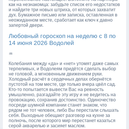
как на незнакомца: забудьте список его недостатков
и найдите три новых штриха, от которых захватит
дух. Бумажное письмо или записка, оставленная в
неожиданном месте, сработает как ключ к давно
запертой двери.
Любовный гороскоп на неделю с 8 по
14 июня 2026 Водолей
♒
Колебания между «да» и «нет» утомят даже самых
терпеливых, и Водолеям придётся сделать выбор
не головой, а мгновенным движением руки.
Холодный расчёт в сердечных делах обернётся
пустотой на том месте, где только вчера цвёл сад.
Кто-то попытается вывести Вас на ревность
умышленно, разгадайте эту игру и не ведитесь на
провокацию, сохранив достоинство. Одиночество
посреди шумной компании станет знаком, что
рядом не тот человек, либо Вы перестали слышать
себя. Выходные обещают разговор на кухне за
полночь, после которого мир перестанет казаться
серой акварелью и засияет маслом.