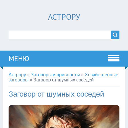
АСТРОРУ
МЕНЮ
Астрору
»
Заговоры и привороты
»
Хозяйственные
заговоры
»
Заговор от шумных соседей
Заговор от шумных соседей