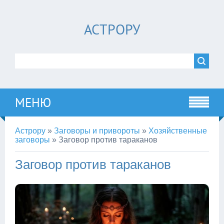
АСТРОРУ
МЕНЮ
Астрору
»
Заговоры и привороты
»
Хозяйственные
заговоры
»
Заговор против тараканов
Заговор против тараканов