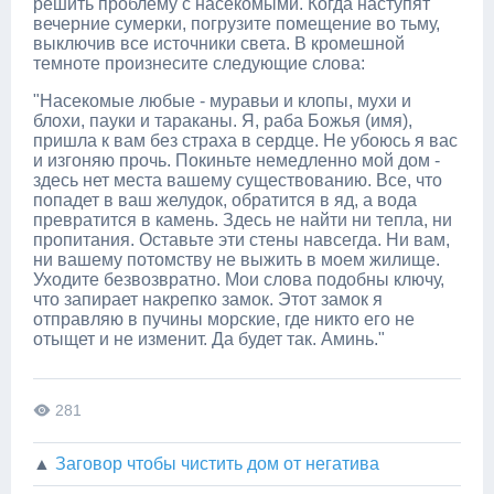
решить проблему с насекомыми. Когда наступят
вечерние сумерки, погрузите помещение во тьму,
выключив все источники света. В кромешной
темноте произнесите следующие слова:
"Насекомые любые - муравьи и клопы, мухи и
блохи, пауки и тараканы. Я, раба Божья (имя),
пришла к вам без страха в сердце. Не убоюсь я вас
и изгоняю прочь. Покиньте немедленно мой дом -
здесь нет места вашему существованию. Все, что
попадет в ваш желудок, обратится в яд, а вода
превратится в камень. Здесь не найти ни тепла, ни
пропитания. Оставьте эти стены навсегда. Ни вам,
ни вашему потомству не выжить в моем жилище.
Уходите безвозвратно. Мои слова подобны ключу,
что запирает накрепко замок. Этот замок я
отправляю в пучины морские, где никто его не
отыщет и не изменит. Да будет так. Аминь."
281
▲
Заговор чтобы чистить дом от негатива