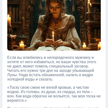
Если вы влюбились в непорядочного мужчину и
хотите от него избавиться, но ваши чувства этого
не дают, может помочь специальный заговор.
Читать его нужно три дня на заходе убывающей
Луны. Надо встать обнаженной, налить в ведро
холодной воды и сказать:
«Тоску свою смою не вялой кровью, а чистою
водою. Из головы, из души, из сердца, из тела –
вон. Как вода обратно не вольется, так моя тоска не
вернется.»