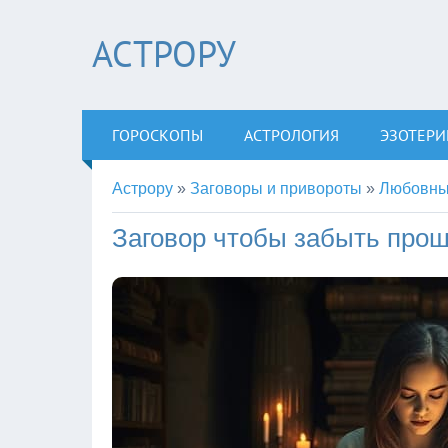
АСТРОРУ
ГОРОСКОПЫ
АСТРОЛОГИЯ
ЭЗОТЕРИ
Астрору
»
Заговоры и привороты
»
Любовны
Заговор чтобы забыть про