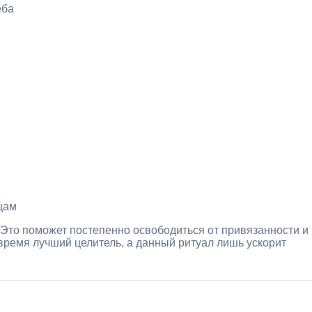
еба
цам
 Это поможет постепенно освободиться от привязанности и
 время лучший целитель, а данный ритуал лишь ускорит