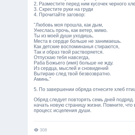
2. Разместите перед ним кусочек черного хл
3. Скрестите руки на груди
4. Прочитайте заговор:
"Любовь моя прошла, как дым,
Унеслась прочь, как ветер, мимо.
Ты из моей души уходишь,
Места в сердце больше не занимаешь.
Как детские воспоминанья стираются,
Так и образ твой растворяется.
Отпускаю тебя навсегда,
Раба Божьего (имя) больше не жду.
Из сердца, мыслей и сновидений
Вытираю след твой безвозвратно.
Аминь."
5. По завершении обряда отнесите хлеб пти
Обряд следует повторять семь дней подряд.
начать новую страницу жизни. Помните, что
процесс исцеления души.
308