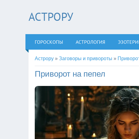
АСТРОРУ
ГОРОСКОПЫ
АСТРОЛОГИЯ
ЭЗОТЕРИ
Астрору
»
Заговоры и привороты
»
Приворо
Приворот на пепел