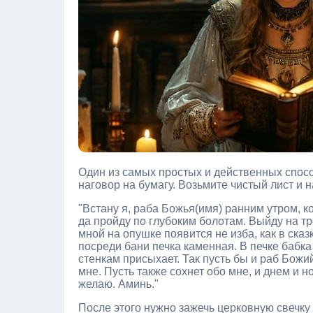
Один из самых простых и действенных спосо
наговор на бумагу. Возьмите чистый лист и 
"Встану я, раба Божья(имя) ранним утром, к
да пройду по глубоким болотам. Выйду на тр
мной на опушке появится не изба, как в сказ
посреди бани печка каменная. В печке бабка 
стенкам присыхает. Так пусть бы и раб Божи
мне. Пусть также сохнет обо мне, и днем и н
желаю. Аминь."
После этого нужно зажечь церковную свечку 