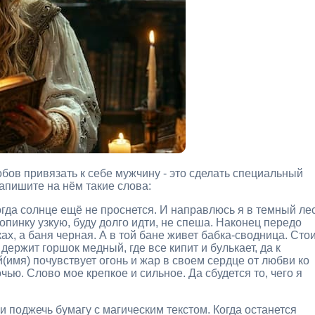
бов привязать к себе мужчину - это сделать специальный
напишите на нём такие слова:
огда солнце ещё не проснется. И направлюсь я в темный лес
опинку узкую, буду долго идти, не спеша. Наконец передо
ках, а баня черная. А в той бане живет бабка-сводница. Сто
держит горшок медный, где все кипит и булькает, да к
й(имя) почувствует огонь и жар в своем сердце от любви ко
очью. Слово мое крепкое и сильное. Да сбудется то, чего я
и поджечь бумагу с магическим текстом. Когда останется