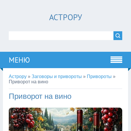
АСТРОРУ
МЕНЮ
Астрору
»
Заговоры и привороты
»
Привороты
»
Приворот на вино
Приворот на вино