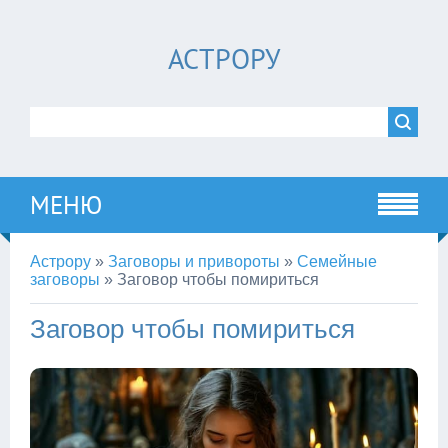
АСТРОРУ
МЕНЮ
Астрору
»
Заговоры и привороты
»
Семейные
заговоры
»
Заговор чтобы помириться
Заговор чтобы помириться