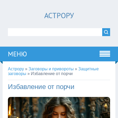
АСТРОРУ
МЕНЮ
Астрору
»
Заговоры и привороты
»
Защитные
заговоры
»
Избавление от порчи
Избавление от порчи