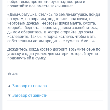
пойдет дым, протяните руки над костром и
прочитайте все вместе заклинание:
«Дым-братушка, стелись по земле-матушке, пойди
по лугам, по оврагам, под коряги, под кочки, к
чертовым дочкам. Чертовы дочки маята, сухота,
хвороба, беднота, чернота, дымом захлебнитесь,
дымом обернитесь, в костре сгорайте, до золы
истлевайте. Так бы и порча истлела, чтобы мать
собственным детям вредить не сумела. Аминь».
Дождитесь, когда костер догорит, возьмите себе по
угольку и один уголек для матери, который нужно
подкинуть ей в сумку.
430
▲
Заговор от пожара
▼
Заговор от зависти