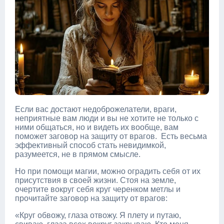
Если вас достают недоброжелатели, враги,
неприятные вам люди и вы не хотите не только с
ними общаться, но и видеть их вообще, вам
поможет заговор на защиту от врагов. Есть весьма
эффективный способ стать невидимкой,
разумеется, не в прямом смысле.
Но при помощи магии, можно оградить себя от их
присутствия в своей жизни. Стоя на земле,
очертите вокруг себя круг черенком метлы и
прочитайте заговор на защиту от врагов:
«Круг обвожу, глаза отвожу. Я плету и путаю,