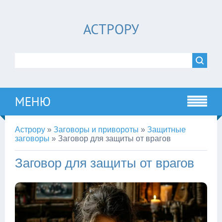
АСТРОРУ
МЕНЮ
Астрору
»
Заговоры и привороты
»
Защитные
заговоры
»
Заговор для защиты от врагов
Заговор для защиты от врагов