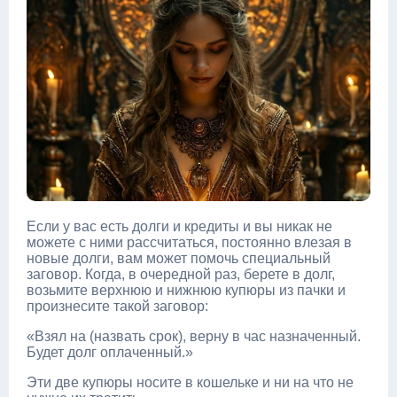
Если у вас есть долги и кредиты и вы никак не
можете с ними рассчитаться, постоянно влезая в
новые долги, вам может помочь специальный
заговор. Когда, в очередной раз, берете в долг,
возьмите верхнюю и нижнюю купюры из пачки и
произнесите такой заговор:
«Взял на (назвать срок), верну в час назначенный.
Будет долг оплаченный.»
Эти две купюры носите в кошельке и ни на что не