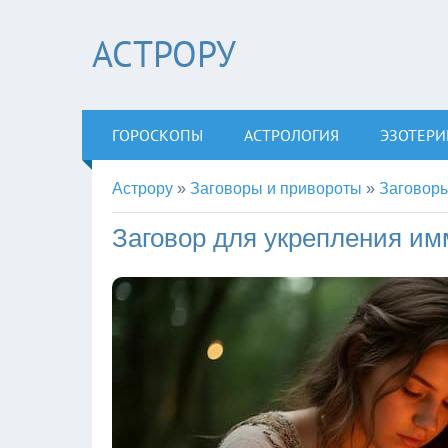
АСТРОРУ
ГОРОСКОПЫ
АСТРОЛОГИЯ
ЭЗОТЕРИ
Астрору
»
Заговоры и привороты
»
Заговоры
Заговор для укрепления им