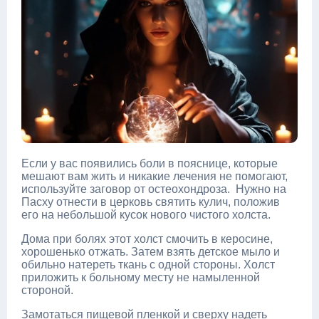
Если у вас появились боли в пояснице, которые
мешают вам жить и никакие лечения не помогают,
используйте заговор от остеохондроза. Нужно на
Пасху отнести в церковь святить кулич, положив
его на небольшой кусок нового чистого холста.
Дома при болях этот холст смочить в керосине,
хорошенько отжать. Затем взять детское мыло и
обильно натереть ткань с одной стороны. Холст
приложить к больному месту не намыленной
стороной.
Замотаться пищевой пленкой и сверху надеть