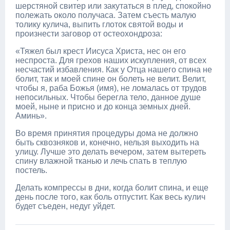
шерстяной свитер или закутаться в плед, спокойно
полежать около получаса. Затем съесть малую
толику кулича, выпить глоток святой воды и
произнести заговор от остеохондроза:
«Тяжел был крест Иисуса Христа, нес он его
неспроста. Для грехов наших искупления, от всех
несчастий избавления. Как у Отца нашего спина не
болит, так и моей спине он болеть не велит. Велит,
чтобы я, раба Божья (имя), не ломалась от трудов
непосильных. Чтобы берегла тело, данное душе
моей, ныне и присно и до конца земных дней.
Аминь».
Во время принятия процедуры дома не должно
быть сквозняков и, конечно, нельзя выходить на
улицу. Лучше это делать вечером, затем вытереть
спину влажной тканью и лечь спать в теплую
постель.
Делать компрессы в дни, когда болит спина, и еще
день после того, как боль отпустит. Как весь кулич
будет съеден, недуг уйдет.