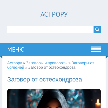
АСТРОРУ
МЕНЮ
Астрору
»
Заговоры и привороты
»
Заговоры от
болезней
»
Заговор от остеохондроза
Заговор от остеохондроза