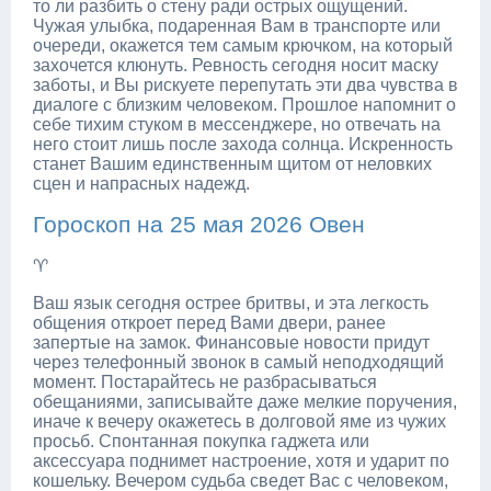
то ли разбить о стену ради острых ощущений.
Чужая улыбка, подаренная Вам в транспорте или
очереди, окажется тем самым крючком, на который
захочется клюнуть. Ревность сегодня носит маску
заботы, и Вы рискуете перепутать эти два чувства в
диалоге с близким человеком. Прошлое напомнит о
себе тихим стуком в мессенджере, но отвечать на
него стоит лишь после захода солнца. Искренность
станет Вашим единственным щитом от неловких
сцен и напрасных надежд.
Гороскоп на 25 мая 2026 Овен
♈
Ваш язык сегодня острее бритвы, и эта легкость
общения откроет перед Вами двери, ранее
запертые на замок. Финансовые новости придут
через телефонный звонок в самый неподходящий
момент. Постарайтесь не разбрасываться
обещаниями, записывайте даже мелкие поручения,
иначе к вечеру окажетесь в долговой яме из чужих
просьб. Спонтанная покупка гаджета или
аксессуара поднимет настроение, хотя и ударит по
кошельку. Вечером судьба сведет Вас с человеком,