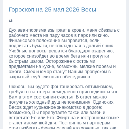
Гороскоп на 25 мая 2026 Весы
♎
Дух авантюризма взыграет в крови, маня сбежать с
рабочего места на пару часов в парк или кино.
Финансовое положение выправится, если
подписать бумаги, не откладывая в долгий ящик.
Учебные вопросы решатся благодаря озарению,
которое снизойдет во время бега или прогулки
быстрым шагом. Осторожнее с острыми
предметами на кухне, возможны мелкие порезы и
ожоги. Смех и юмор станут Вашим пропуском в
закрытый клуб элитных собеседников.
Любовь: Вы будете фонтанировать оптимизмом,
требуя от партнера немедленно присоединиться к
Вам в этом состоянии счастья. В ответ можно
получить холодный душ непонимания. Одиноких
Весов ждет курьезное знакомство в дороге:
возможно, Вы перепутаете такси или вагон и
встретите Ее или Его. Флирт на иностранном языке
станет изюминкой дня. Постоянным партнерам
стоит избегать фразы «делай что хочешь», так как