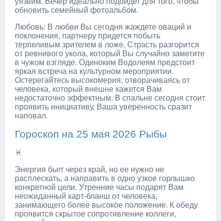
уязвим. Вечер идеально подойдет для того, чтобы
обновить семейный фотоальбом.
Любовь: В любви Вы сегодня жаждете оваций и
поклонения, партнеру придется побыть
терпеливым зрителем в ложе. Страсть разгорится
от ревнивого укола, который Вы случайно заметите
в чужом взгляде. Одиноким Водолеям предстоит
яркая встреча на культурном мероприятии.
Остерегайтесь высокомерия, отворачиваясь от
человека, который внешне кажется Вам
недостаточно эффектным. В спальне сегодня стоит
проявить инициативу, Ваша уверенность сразит
наповал.
Гороскоп на 25 мая 2026 Рыбы
♓
Энергия бьет через край, но ее нужно не
расплескать, а направить в одно узкое горлышко
конкретной цели. Утренние часы подарят Вам
неожиданный карт-бланш от человека,
занимающего более высокое положение. К обеду
проявится скрытое сопротивление коллеги,