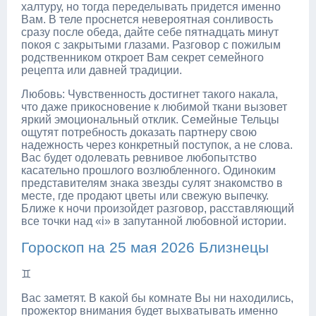
халтуру, но тогда переделывать придется именно
Вам. В теле проснется невероятная сонливость
сразу после обеда, дайте себе пятнадцать минут
покоя с закрытыми глазами. Разговор с пожилым
родственником откроет Вам секрет семейного
рецепта или давней традиции.
Любовь: Чувственность достигнет такого накала,
что даже прикосновение к любимой ткани вызовет
яркий эмоциональный отклик. Семейные Тельцы
ощутят потребность доказать партнеру свою
надежность через конкретный поступок, а не слова.
Вас будет одолевать ревнивое любопытство
касательно прошлого возлюбленного. Одиноким
представителям знака звезды сулят знакомство в
месте, где продают цветы или свежую выпечку.
Ближе к ночи произойдет разговор, расставляющий
все точки над «i» в запутанной любовной истории.
Гороскоп на 25 мая 2026 Близнецы
♊
Вас заметят. В какой бы комнате Вы ни находились,
прожектор внимания будет выхватывать именно