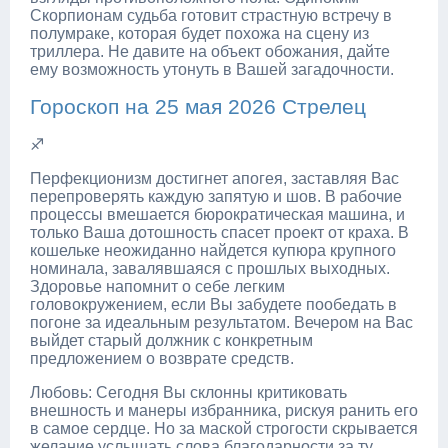
Скорпионам судьба готовит страстную встречу в
полумраке, которая будет похожа на сцену из
триллера. Не давите на объект обожания, дайте
ему возможность утонуть в Вашей загадочности.
Гороскоп на 25 мая 2026 Стрелец
♐
Перфекционизм достигнет апогея, заставляя Вас
перепроверять каждую запятую и шов. В рабочие
процессы вмешается бюрократическая машина, и
только Ваша дотошность спасет проект от краха. В
кошельке неожиданно найдется купюра крупного
номинала, завалявшаяся с прошлых выходных.
Здоровье напомнит о себе легким
головокружением, если Вы забудете пообедать в
погоне за идеальным результатом. Вечером на Вас
выйдет старый должник с конкретным
предложением о возврате средств.
Любовь: Сегодня Вы склонны критиковать
внешность и манеры избранника, рискуя ранить его
в самое сердце. Но за маской строгости скрывается
желание услышать слова благодарности за ту