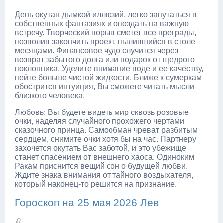
День окутан дымкой иллюзий, легко запутаться в
собственных фантазиях и опоздать на важную
встречу. Творческий порыв сметет все преграды,
позволив закончить проект, пылившийся в столе
месяцами. Финансовое чудо случится через
возврат забытого долга или подарок от щедрого
поклонника. Уделите внимание воде и ее качеству,
пейте больше чистой жидкости. Ближе к сумеркам
обострится интуиция, Вы сможете читать мысли
близкого человека.
Любовь: Вы будете видеть мир сквозь розовые
очки, наделяя случайного прохожего чертами
сказочного принца. Самообман чреват разбитым
сердцем, снимите очки хотя бы на час. Партнеру
захочется окутать Вас заботой, и это убежище
станет спасением от внешнего хаоса. Одиноким
Ракам приснится вещий сон о будущей любви.
Ждите знака внимания от тайного воздыхателя,
который наконец-то решится на признание.
Гороскоп на 25 мая 2026 Лев
♌