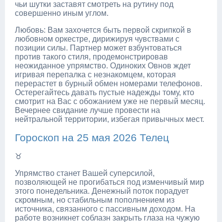
чьи шутки заставят смотреть на рутину под
совершенно иным углом.
Любовь: Вам захочется быть первой скрипкой в
любовном оркестре, дирижируя чувствами с
позиции силы. Партнер может взбунтоваться
против такого стиля, продемонстрировав
неожиданное упрямство. Одиноких Овнов ждет
игривая перепалка с незнакомцем, которая
перерастет в бурный обмен номерами телефонов.
Остерегайтесь давать пустые надежды тому, кто
смотрит на Вас с обожанием уже не первый месяц.
Вечернее свидание лучше провести на
нейтральной территории, избегая привычных мест.
Гороскоп на 25 мая 2026 Телец
♉
Упрямство станет Вашей суперсилой,
позволяющей не прогибаться под изменчивый мир
этого понедельника. Денежный поток порадует
скромным, но стабильным пополнением из
источника, связанного с пассивным доходом. На
работе возникнет соблазн закрыть глаза на чужую