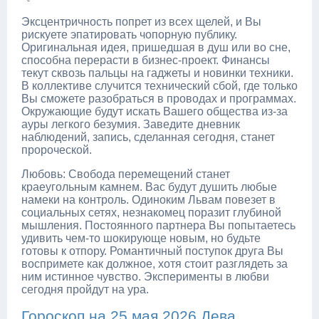
Эксцентричность попрет из всех щелей, и Вы
рискуете эпатировать чопорную публику.
Оригинальная идея, пришедшая в душ или во сне,
способна перерасти в бизнес-проект. Финансы
текут сквозь пальцы на гаджеты и новинки техники.
В коллективе случится технический сбой, где только
Вы сможете разобраться в проводах и программах.
Окружающие будут искать Вашего общества из-за
ауры легкого безумия. Заведите дневник
наблюдений, запись, сделанная сегодня, станет
пророческой.
Любовь: Свобода перемещений станет
краеугольным камнем. Вас будут душить любые
намеки на контроль. Одиноким Львам повезет в
социальных сетях, незнакомец поразит глубиной
мышления. Постоянного партнера Вы попытаетесь
удивить чем-то шокирующе новым, но будьте
готовы к отпору. Романтичный поступок друга Вы
воспримете как должное, хотя стоит разглядеть за
ним истинное чувство. Эксперименты в любви
сегодня пройдут на ура.
Гороскоп на 25 мая 2026 Дева