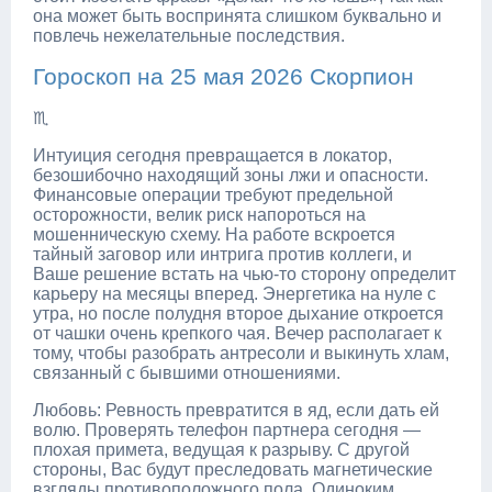
она может быть воспринята слишком буквально и
повлечь нежелательные последствия.
Гороскоп на 25 мая 2026 Скорпион
♏
Интуиция сегодня превращается в локатор,
безошибочно находящий зоны лжи и опасности.
Финансовые операции требуют предельной
осторожности, велик риск напороться на
мошенническую схему. На работе вскроется
тайный заговор или интрига против коллеги, и
Ваше решение встать на чью-то сторону определит
карьеру на месяцы вперед. Энергетика на нуле с
утра, но после полудня второе дыхание откроется
от чашки очень крепкого чая. Вечер располагает к
тому, чтобы разобрать антресоли и выкинуть хлам,
связанный с бывшими отношениями.
Любовь: Ревность превратится в яд, если дать ей
волю. Проверять телефон партнера сегодня —
плохая примета, ведущая к разрыву. С другой
стороны, Вас будут преследовать магнетические
взгляды противоположного пола. Одиноким