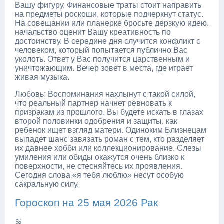
Вашу фигуру. Финансовые траты стоит направить
на предметы роскоши, которые подчеркнут статус.
На совещании или планерке бросьте дерзкую идею,
начальство оценит Вашу креативность по
достоинству. В середине дня случится конфликт с
человеком, который попытается публично Вас
уколоть. Ответ у Вас получится царственным и
уничтожающим. Вечер зовет в места, где играет
живая музыка.
Любовь: Воспоминания нахлынут с такой силой,
что реальный партнер начнет ревновать к
призракам из прошлого. Вы будете искать в глазах
второй половинки одобрения и защиты, как
ребенок ищет взгляд матери. Одиноким Близнецам
выпадет шанс завязать роман с тем, кто разделяет
их давнее хобби или коллекционирование. Слезы
умиления или обиды окажутся очень близко к
поверхности, не стесняйтесь их проявления.
Сегодня слова «я тебя люблю» несут особую
сакральную силу.
Гороскоп на 25 мая 2026 Рак
♋