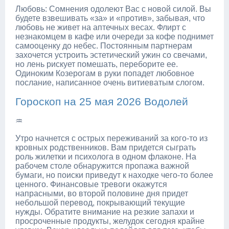
Любовь: Сомнения одолеют Вас с новой силой. Вы
будете взвешивать «за» и «против», забывая, что
любовь не живет на аптечных весах. Флирт с
незнакомцем в кафе или очереди за кофе поднимет
самооценку до небес. Постоянным партнерам
захочется устроить эстетический ужин со свечами,
но лень рискует помешать, переборите ее.
Одиноким Козерогам в руки попадет любовное
послание, написанное очень витиеватым слогом.
Гороскоп на 25 мая 2026 Водолей
♒
Утро начнется с острых переживаний за кого-то из
кровных родственников. Вам придется сыграть
роль жилетки и психолога в одном флаконе. На
рабочем столе обнаружится пропажа важной
бумаги, но поиски приведут к находке чего-то более
ценного. Финансовые тревоги окажутся
напрасными, во второй половине дня придет
небольшой перевод, покрывающий текущие
нужды. Обратите внимание на резкие запахи и
просроченные продукты, желудок сегодня крайне