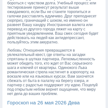
бороться с чувством долга. Учебный процесс или
тестирование принесут результат выше
ожидаемого, если Вы не станете торопиться и
галочки расставлять вдумчиво. Друг преподнесет
сюрприз, граничащий с шоком, но именно он
развеет Вашу хандру. Иностранная валюта или
перевод из другого города ляжет на карту с
приятным уведомлением. Ваш смех сегодня будет
действовать на людей как антидепрессант,
пользуйтесь этим аккуратно.
Любовь: Отношения превращаются в
увлекательный квест, где ответы на загадки
спрятаны в шутках партнера. Легкомысленность
может обидеть того, кто ждет от Вас серьезного
шага и ключей от квартиры. Одинокого Льва
романтическая стрела настигнет в аэропорту, на
вокзале или на языковых курсах. Вам захочется
сбежать от быта в палатку на берегу озера, и
партнер с радостью поддержит эту идею. Поцелуй
под открытым небом вернет ощущение, что миру
нет дела до ваших проблем.
Гороскоп на 26 мая 2026 Дева