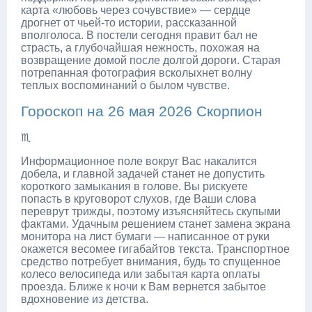
карта «любовь через сочувствие» — сердце
дрогнет от чьей-то истории, рассказанной
вполголоса. В постели сегодня правит бал не
страсть, а глубочайшая нежность, похожая на
возвращение домой после долгой дороги. Старая
потрепанная фотография всколыхнет волну
теплых воспоминаний о былом чувстве.
Гороскоп на 26 мая 2026 Скорпион
♏
Информационное поле вокруг Вас накалится
добела, и главной задачей станет не допустить
короткого замыкания в голове. Вы рискуете
попасть в круговорот слухов, где Ваши слова
переврут трижды, поэтому изъясняйтесь скупыми
фактами. Удачным решением станет замена экрана
монитора на лист бумаги — написанное от руки
окажется весомее гигабайтов текста. Транспортное
средство потребует внимания, будь то спущенное
колесо велосипеда или забытая карта оплаты
проезда. Ближе к ночи к Вам вернется забытое
вдохновение из детства.