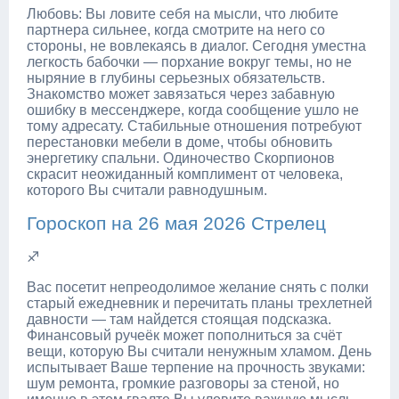
Любовь: Вы ловите себя на мысли, что любите
партнера сильнее, когда смотрите на него со
стороны, не вовлекаясь в диалог. Сегодня уместна
легкость бабочки — порхание вокруг темы, но не
ныряние в глубины серьезных обязательств.
Знакомство может завязаться через забавную
ошибку в мессенджере, когда сообщение ушло не
тому адресату. Стабильные отношения потребуют
перестановки мебели в доме, чтобы обновить
энергетику спальни. Одиночество Скорпионов
скрасит неожиданный комплимент от человека,
которого Вы считали равнодушным.
Гороскоп на 26 мая 2026 Стрелец
♐
Вас посетит непреодолимое желание снять с полки
старый ежедневник и перечитать планы трехлетней
давности — там найдется стоящая подсказка.
Финансовый ручеёк может пополниться за счёт
вещи, которую Вы считали ненужным хламом. День
испытывает Ваше терпение на прочность звуками:
шум ремонта, громкие разговоры за стеной, но