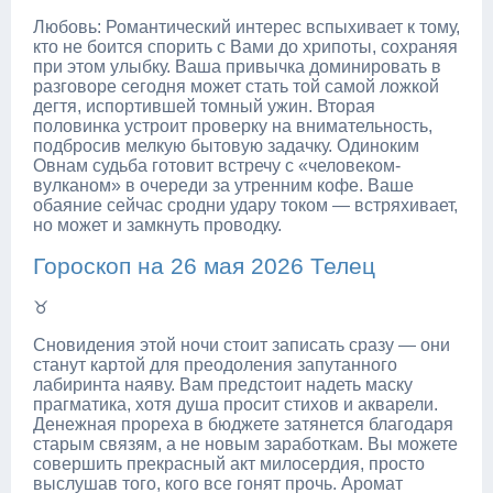
Любовь: Романтический интерес вспыхивает к тому,
кто не боится спорить с Вами до хрипоты, сохраняя
при этом улыбку. Ваша привычка доминировать в
разговоре сегодня может стать той самой ложкой
дегтя, испортившей томный ужин. Вторая
половинка устроит проверку на внимательность,
подбросив мелкую бытовую задачку. Одиноким
Овнам судьба готовит встречу с «человеком-
вулканом» в очереди за утренним кофе. Ваше
обаяние сейчас сродни удару током — встряхивает,
но может и замкнуть проводку.
Гороскоп на 26 мая 2026 Телец
♉
Сновидения этой ночи стоит записать сразу — они
станут картой для преодоления запутанного
лабиринта наяву. Вам предстоит надеть маску
прагматика, хотя душа просит стихов и акварели.
Денежная прореха в бюджете затянется благодаря
старым связям, а не новым заработкам. Вы можете
совершить прекрасный акт милосердия, просто
выслушав того, кого все гонят прочь. Аромат