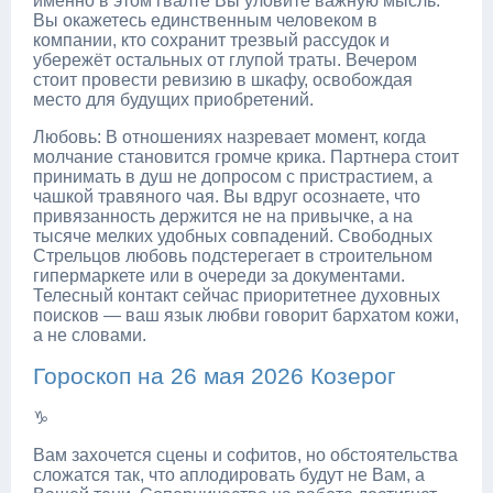
именно в этом гвалте Вы уловите важную мысль.
Вы окажетесь единственным человеком в
компании, кто сохранит трезвый рассудок и
убережёт остальных от глупой траты. Вечером
стоит провести ревизию в шкафу, освобождая
место для будущих приобретений.
Любовь: В отношениях назревает момент, когда
молчание становится громче крика. Партнера стоит
принимать в душ не допросом с пристрастием, а
чашкой травяного чая. Вы вдруг осознаете, что
привязанность держится не на привычке, а на
тысяче мелких удобных совпадений. Свободных
Стрельцов любовь подстерегает в строительном
гипермаркете или в очереди за документами.
Телесный контакт сейчас приоритетнее духовных
поисков — ваш язык любви говорит бархатом кожи,
а не словами.
Гороскоп на 26 мая 2026 Козерог
♑
Вам захочется сцены и софитов, но обстоятельства
сложатся так, что аплодировать будут не Вам, а