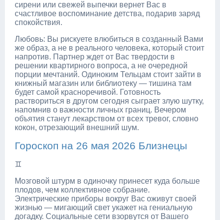
сирени или свежей выпечки вернет Вас в
счастливое воспоминание детства, подарив заряд
спокойствия.
Любовь: Вы рискуете влюбиться в созданный Вами
же образ, а не в реального человека, который стоит
напротив. Партнер ждет от Вас твердости в
решении квартирного вопроса, а не очередной
порции мечтаний. Одиноким Тельцам стоит зайти в
книжный магазин или библиотеку — тишина там
будет самой красноречивой. Готовность
раствориться в другом сегодня сыграет злую шутку,
напомнив о важности личных границ. Вечером
объятия станут лекарством от всех тревог, словно
кокон, отрезающий внешний шум.
Гороскоп на 26 мая 2026 Близнецы
♊
Мозговой штурм в одиночку принесет куда больше
плодов, чем коллективное собрание.
Электрические приборы вокруг Вас оживут своей
жизнью — мигающий свет укажет на гениальную
догадку. Социальные сети взорвутся от Вашего