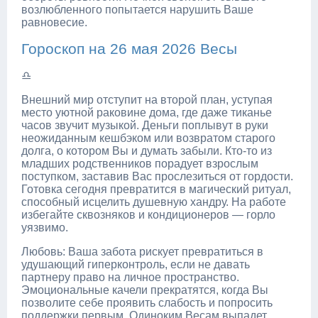
возлюбленного попытается нарушить Ваше
равновесие.
Гороскоп на 26 мая 2026 Весы
♎
Внешний мир отступит на второй план, уступая
место уютной раковине дома, где даже тиканье
часов звучит музыкой. Деньги поплывут в руки
неожиданным кешбэком или возвратом старого
долга, о котором Вы и думать забыли. Кто-то из
младших родственников порадует взрослым
поступком, заставив Вас прослезиться от гордости.
Готовка сегодня превратится в магический ритуал,
способный исцелить душевную хандру. На работе
избегайте сквозняков и кондиционеров — горло
уязвимо.
Любовь: Ваша забота рискует превратиться в
удушающий гиперконтроль, если не давать
партнеру право на личное пространство.
Эмоциональные качели прекратятся, когда Вы
позволите себе проявить слабость и попросить
поддержки первым. Одиноким Весам выпадет