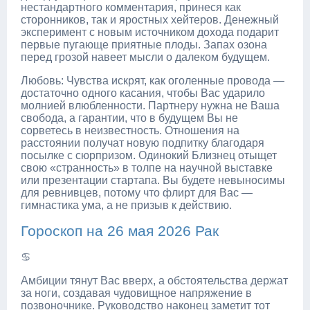
нестандартного комментария, принеся как
сторонников, так и яростных хейтеров. Денежный
эксперимент с новым источником дохода подарит
первые пугающе приятные плоды. Запах озона
перед грозой навеет мысли о далеком будущем.
Любовь: Чувства искрят, как оголенные провода —
достаточно одного касания, чтобы Вас ударило
молнией влюбленности. Партнеру нужна не Ваша
свобода, а гарантии, что в будущем Вы не
сорветесь в неизвестность. Отношения на
расстоянии получат новую подпитку благодаря
посылке с сюрпризом. Одинокий Близнец отыщет
свою «странность» в толпе на научной выставке
или презентации стартапа. Вы будете невыносимы
для ревнивцев, потому что флирт для Вас —
гимнастика ума, а не призыв к действию.
Гороскоп на 26 мая 2026 Рак
♋
Амбиции тянут Вас вверх, а обстоятельства держат
за ноги, создавая чудовищное напряжение в
позвоночнике. Руководство наконец заметит тот