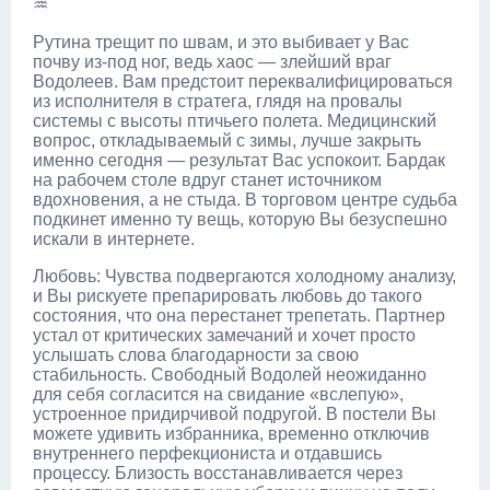
♒
Рутина трещит по швам, и это выбивает у Вас
почву из-под ног, ведь хаос — злейший враг
Водолеев. Вам предстоит переквалифицироваться
из исполнителя в стратега, глядя на провалы
системы с высоты птичьего полета. Медицинский
вопрос, откладываемый с зимы, лучше закрыть
именно сегодня — результат Вас успокоит. Бардак
на рабочем столе вдруг станет источником
вдохновения, а не стыда. В торговом центре судьба
подкинет именно ту вещь, которую Вы безуспешно
искали в интернете.
Любовь: Чувства подвергаются холодному анализу,
и Вы рискуете препарировать любовь до такого
состояния, что она перестанет трепетать. Партнер
устал от критических замечаний и хочет просто
услышать слова благодарности за свою
стабильность. Свободный Водолей неожиданно
для себя согласится на свидание «вслепую»,
устроенное придирчивой подругой. В постели Вы
можете удивить избранника, временно отключив
внутреннего перфекциониста и отдавшись
процессу. Близость восстанавливается через