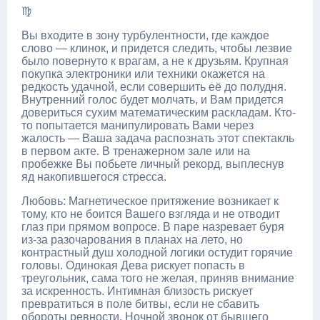
♍
Вы входите в зону турбулентности, где каждое
слово — клинок, и придется следить, чтобы лезвие
было повернуто к врагам, а не к друзьям. Крупная
покупка электроники или техники окажется на
редкость удачной, если совершить её до полудня.
Внутренний голос будет молчать, и Вам придется
довериться сухим математическим раскладам. Кто-
то попытается манипулировать Вами через
жалость — Ваша задача распознать этот спектакль
в первом акте. В тренажерном зале или на
пробежке Вы побьете личный рекорд, выплеснув
яд накопившегося стресса.
Любовь: Магнетическое притяжение возникает к
тому, кто не боится Вашего взгляда и не отводит
глаз при прямом вопросе. В паре назревает буря
из-за разочарования в планах на лето, но
контрастный душ холодной логики остудит горячие
головы. Одинокая Дева рискует попасть в
треугольник, сама того не желая, приняв внимание
за искренность. Интимная близость рискует
превратиться в поле битвы, если не сбавить
обороты ревности. Ночной звонок от бывшего