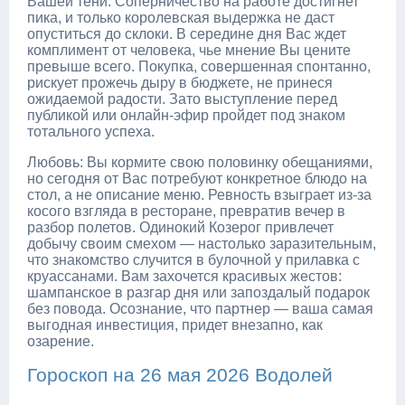
Вашей тени. Соперничество на работе достигнет
пика, и только королевская выдержка не даст
опуститься до склоки. В середине дня Вас ждет
комплимент от человека, чье мнение Вы цените
превыше всего. Покупка, совершенная спонтанно,
рискует прожечь дыру в бюджете, не принеся
ожидаемой радости. Зато выступление перед
публикой или онлайн-эфир пройдет под знаком
тотального успеха.
Любовь: Вы кормите свою половинку обещаниями,
но сегодня от Вас потребуют конкретное блюдо на
стол, а не описание меню. Ревность взыграет из-за
косого взгляда в ресторане, превратив вечер в
разбор полетов. Одинокий Козерог привлечет
добычу своим смехом — настолько заразительным,
что знакомство случится в булочной у прилавка с
круассанами. Вам захочется красивых жестов:
шампанское в разгар дня или запоздалый подарок
без повода. Осознание, что партнер — ваша самая
выгодная инвестиция, придет внезапно, как
озарение.
Гороскоп на 26 мая 2026 Водолей