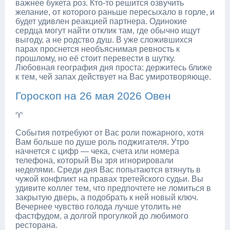
важнее букета роз. Кто-то решится озвучить
желание, от которого раньше пересыхало в горле, и
будет удивлен реакцией партнера. Одинокие
сердца могут найти отклик там, где обычно ищут
выгоду, а не родство душ. В уже сложившихся
парах проснется необъяснимая ревность к
прошлому, но её стоит перевести в шутку.
Любовная география дня проста: держитесь ближе
к тем, чей запах действует на Вас умиротворяюще.
Гороскоп на 26 мая 2026 Овен
♈
События потребуют от Вас роли пожарного, хотя
Вам больше по душе роль поджигателя. Утро
начнется с цифр — чека, счета или номера
телефона, который Вы зря игнорировали
неделями. Среди дня Вас попытаются втянуть в
чужой конфликт на правах третейского судьи. Вы
удивите коллег тем, что предпочтете не ломиться в
закрытую дверь, а подобрать к ней новый ключ.
Вечернее чувство голода лучше утолить не
фастфудом, а долгой прогулкой до любимого
ресторана.